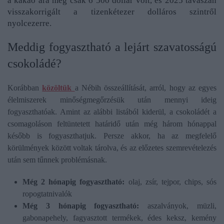
a kakaó ára még csak 6 500 dollár volt, és 2025 tavaszán
visszakorrigált a tizenkétezer dolláros szintről
nyolcezerre.
Meddig fogyasztható a lejárt szavatosságú
csokoládé?
Korábban
közöltük
a Nébih összeállítását, arról, hogy az egyes
élelmiszerek minőségmegőrzésük után mennyi ideig
fogyaszthatóak. Amint az alábbi listából kiderül, a csokoládét a
csomagoláson feltüntetett határidő után még három hónappal
később is fogyaszthatjuk. Persze akkor, ha az megfelelő
körülmények között voltak tárolva, és az előzetes szemrevételezés
után sem tűnnek problémásnak.
Még 2 hónapig fogyasztható:
olaj, zsír, tejpor, chips, sós
ropogtatnivalók
Még 3 hónapig fogyasztható:
aszalványok, müzli,
gabonapehely, fagyasztott termékek, édes keksz, kemény