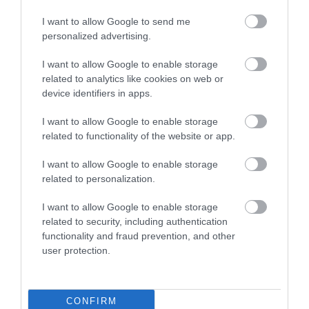
I want to allow Google to send me
personalized advertising.
I want to allow Google to enable storage
AGRÁR
related to analytics like cookies on web or
Így lesz kétszer annyi termésed ugyanazokról a
device identifiers in apps.
zöldségekről
I want to allow Google to enable storage
related to functionality of the website or app.
A konyhakerti zöldségek és fűszernövények természetes
regenerációs képességének kihasználásával, valamint a szakszerű
I want to allow Google to enable storage
visszavágással és ápolással egészen az első fagyokig biztosíthatjuk
related to personalization.
a friss…
I want to allow Google to enable storage
related to security, including authentication
functionality and fraud prevention, and other
user protection.
CONFIRM