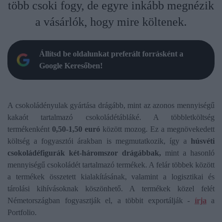
több csoki fogy, de egyre inkább megnézik
a vásárlók, hogy mire költenek.
Állítsd be oldalunkat preferált forrásként a
Google Keresőben!
A csokoládényulak gyártása drágább, mint az azonos mennyiségű
kakaót tartalmazó csokoládétábláké. A többletköltség
termékenként
0,50-1,50 euró
között mozog. Ez a megnövekedett
költség a fogyasztói árakban is megmutatkozik, így a
húsvéti
csokoládéfigurák két-háromszor drágábbak,
mint a hasonló
mennyiségű csokoládét tartalmazó termékek. A felár többek között
a termékek összetett kialakításának, valamint a logisztikai és
tárolási kihívásoknak köszönhető. A termékek közel felét
Németországban fogyasztják el, a többit exportálják -
írja
a
Portfolio.