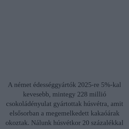
A német édességgyártók 2025-re 5%-kal
kevesebb, mintegy 228 millió
csokoládényulat gyártottak húsvétra, amit
elsősorban a megemelkedett kakaóárak
okoztak. Nálunk húsvétkor 20 százalékkal