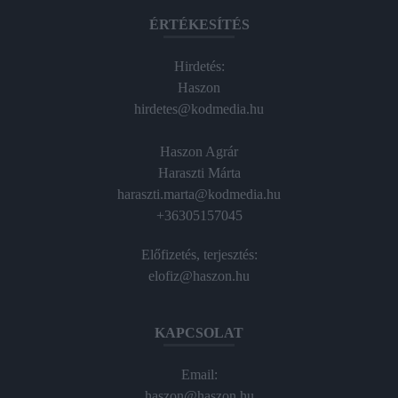
ÉRTÉKESÍTÉS
Hirdetés:
Haszon
hirdetes@kodmedia.hu
Haszon Agrár
Haraszti Márta
haraszti.marta@kodmedia.hu
+36305157045
Előfizetés, terjesztés:
elofiz@haszon.hu
KAPCSOLAT
Email:
haszon@haszon.hu