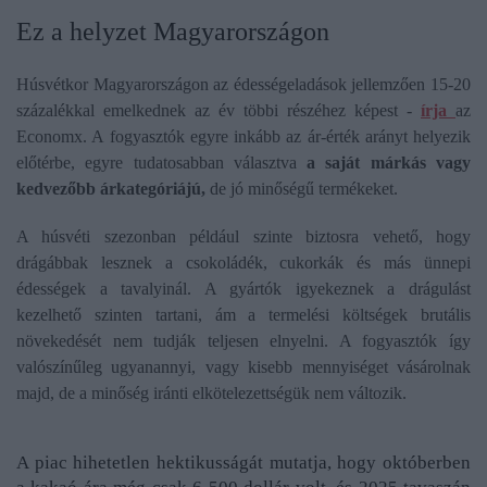
Ez a helyzet Magyarországon
Húsvétkor Magyarországon az édességeladások jellemzően 15-20
százalékkal emelkednek az év többi részéhez képest -
írja
az
Economx. A fogyasztók egyre inkább az ár-érték arányt helyezik
előtérbe, egyre tudatosabban választva
a saját márkás vagy
kedvezőbb árkategóriájú,
de jó minőségű termékeket.
A húsvéti szezonban például szinte biztosra vehető, hogy
drágábbak lesznek a csokoládék, cukorkák és más ünnepi
édességek a tavalyinál. A gyártók igyekeznek a drágulást
kezelhető szinten tartani, ám a termelési költségek brutális
növekedését nem tudják teljesen elnyelni. A fogyasztók így
valószínűleg ugyanannyi, vagy kisebb mennyiséget vásárolnak
majd, de a minőség iránti elkötelezettségük nem változik.
A piac hihetetlen hektikusságát mutatja, hogy októberben