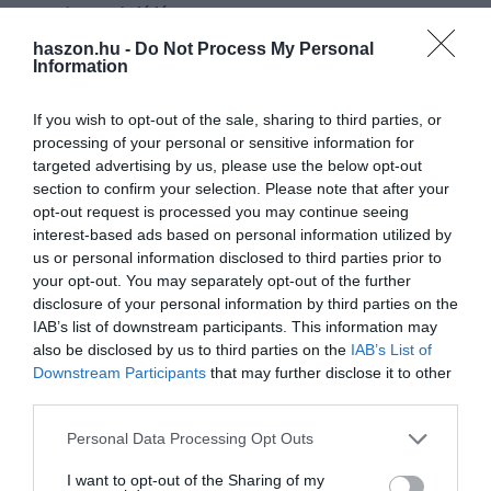
cukor,
csokoládé
Még 6 hónapig fogyasztható:
üdítőitalok, gyümölcslevek,
haszon.hu -
Do Not Process My Personal
szörpök
Information
Még 9 hónapig fogyasztható:
UHT tej, UHT tejszín, só,
cukor, édesítőszerek, rizs, száraz hüvelyesek, instant
If you wish to opt-out of the sale, sharing to third parties, or
processing of your personal or sensitive information for
termékek (például pudingpor, kakaó, fűszerek stb.),
targeted advertising by us, please use the below opt-out
száraztészta, szószok (ketchup, mustár, majonéz),
section to confirm your selection. Please note that after your
gabonafélék (liszt, búzadara, kuszkusz stb.)
opt-out request is processed you may continue seeing
Még 12 hónapig fogyasztható:
konzerv (gyümölcs, zöldség,
interest-based ads based on personal information utilized by
hús, hal, készétel), ásványvíz, méz, lekvár, kávé, tea
us or personal information disclosed to third parties prior to
kakaópor
your opt-out. You may separately opt-out of the further
disclosure of your personal information by third parties on the
IAB’s list of downstream participants. This information may
also be disclosed by us to third parties on the
IAB’s List of
csokoládé
fogyasztás
húsvét
kakaó
világpiac
Downstream Participants
that may further disclose it to other
édesség
third parties.
Please note that this website/app uses one or more Google
Personal Data Processing Opt Outs
services and may gather and store information including but
not limited to your visit or usage behaviour. You may click to
I want to opt-out of the Sharing of my