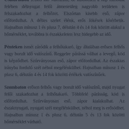
felében délnyugat felől átmenetileg nagyobb területen is
felszakadozhat a felhőzet. Elszórtan kisebb eső, zápor
előfordulhat. A délies szelet élénk, erős lökések kísérhetik.
Hajnalban mínusz 1 és plusz 7, délután 4 és 14 fok között alakul a
hőmérséklet, továbbra is északkeleten lesz hidegebb az idő.
Pénteken
ismét záródik a felhőtakaró, így általában erősen felhős
vagy borult idő valószínű. Reggelre párássá válhat a levegő, köd
is képződhet. Szórványosan eső, zápor előfordulhat. Az északias
irányba forduló szél néhol megélénkülhet. Hajnalban mínusz 1 és
plusz 6, délután 4 és 14 fok közötti értékek valószínűek.
Szombaton
erősen felhős vagy borult idő valószínű, majd nyugat
felől szakadozhat a felhőtakaró. Többfelé párásság, köd is
előfordulhat. Szórványosan eső, zápor kialakulhat. Az
északnyugati, nyugati szél megélénkülhet, néhol meg is erősödhet.
Hajnalban mínusz 1 és plusz 6, délután 5 és 13 fok közötti
hőmérséklet várható.