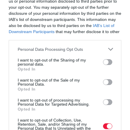
nedvesség lassan a talajba szivárgott. Az Alföldön a mélyebb
us or personal information disclosed to third parties prior to
your opt-out. You may separately opt-out of the further
talajrétegek (30-40 cm alatt) továbbra is szárazak, tavaszig
disclosure of your personal information by third parties on the
legalább a fölső egy méternek föl kellene töltődnie, hogy a
IAB’s list of downstream participants. This information may
következő nyáron legyen tartalék nedvesség a növények számára.
also be disclosed by us to third parties on the
IAB’s List of
Downstream Participants
that may further disclose it to other
third parties.
Please note that this website/app uses one or more Google
Personal Data Processing Opt Outs
Olvasd el ezt is!
services and may gather and store information including but
not limited to your visit or usage behaviour. You may click to
I want to opt-out of the Sharing of my
Ezek a legkapósabb új traktorok
personal data.
grant or deny consent to Google and its third-party tags to
Opted In
Új vagy használt? Tízmilliós dilemmák
use your data for below specified purposes in below Google
traktorvásárláskor
consent section.
I want to opt-out of the Sale of my
Personal Data.
Ez a világ legerősebb hibrid hajtású traktora
Opted In
I want to opt-out of processing my
Personal Data for Targeted Advertising.
időjárás
előrejelzés
hungaromet
csapadék
Opted In
hőmérséklet.
I want to opt-out of Collection, Use,
Retention, Sale, and/or Sharing of my
Personal Data that Is Unrelated with the