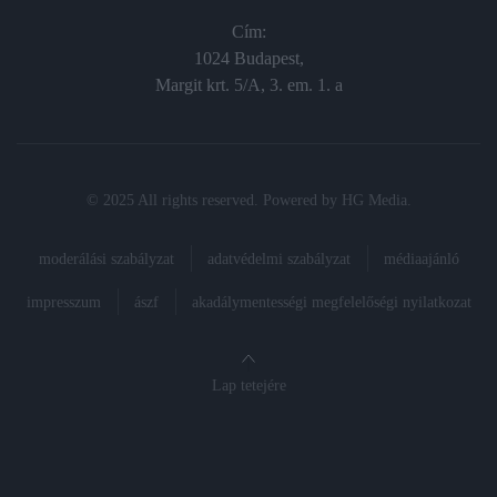
Cím:
1024 Budapest,
Margit krt. 5/A, 3. em. 1. a
© 2025 All rights reserved. Powered by
HG Media
.
moderálási szabályzat
adatvédelmi szabályzat
médiaajánló
impresszum
ászf
akadálymentességi megfelelőségi nyilatkozat
Lap tetejére