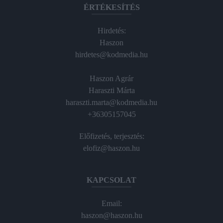
ÉRTÉKESÍTÉS
Hirdetés:
Haszon
hirdetes@kodmedia.hu
Haszon Agrár
Haraszti Márta
haraszti.marta@kodmedia.hu
+36305157045
Előfizetés, terjesztés:
elofiz@haszon.hu
KAPCSOLAT
Email:
haszon@haszon.hu