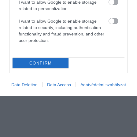
I want to allow Google to enable storage
related to personalization.
I want to allow Google to enable storage
related to security, including authentication
functionality and fraud prevention, and other
user protection.
AGRÁR
Ekkor mondható fel a földhaszonbérlet
CONFIRM
A felek nem dönthetnek szabadon arról, milyen esetekben szűnjön
meg a termőföld haszonbérleti szerződés. Itt a MAGOSZ
összefoglalója.
Data Deletion
Data Access
Adatvédelmi szabályzat