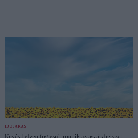
IDŐJÁRÁS
Kevés helyen fog esni, romlik az aszályhelyzet