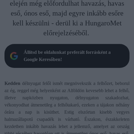
elején még előfordulhat havazás, havas
eső, ónos eső, majd egyre inkább esőre
kell készülni - derül ki a HungaroMet
előrejelzéséből.
Állítsd be oldalunkat preferált forrásként a
Google Keresőben!
Kedden
délnyugat felől ismét megnövekszik a felhőzet, beborul
az ég, reggel még helyenként az Alföldön kevesebb lehet a felhő,
illetve napközben nyugaton, délnyugaton szakadozhat,
vékonyodhat átmenetileg a felhőtakaró, ezeken a tájakon néhány
órára a nap is kisüthet. Estig elszórtan kisebb vegyes
halmazállapotú csapadék is várható. Északon, északkeleten
kezdetben inkább havazás lehet a jellemző, amelyet az ország
többi részéhez hasonlóan ott is átmenetileg ónos eső, havas eső,