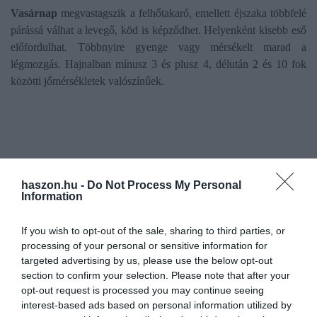
Vasárnap
megvastagszik a felhőtakaró, emellett éjszaka többfelé
párássá válhat a levegő, köd is képződhet. Helyenként kisebb eső
előfordulhat. Többnyire gyenge vagy mérsékelt marad a
légmozgás. Hajnalban mínusz 3 és plusz 4, délután 2 és 10 fok
közötti jőmérsékletek valószínűek.
Ez is érdekelhet!
Drónok, kamerák, önjáró
haszon.hu -
Do Not Process My Personal
Information
gépek: digitális forradalom a
gyümölcsösökben
If you wish to opt-out of the sale, sharing to third parties, or
processing of your personal or sensitive information for
targeted advertising by us, please use the below opt-out
A
repce
és az
őszi kalászosok
nyugalmi állapotban vannak. Az
section to confirm your selection. Please note that after your
év első heteire jellemző nagy hidegben a hótakaró nagyon
opt-out request is processed you may continue seeing
kedvező volt számukra, védte a növényeket a fagykártól, majd a
interest-based ads based on personal information utilized by