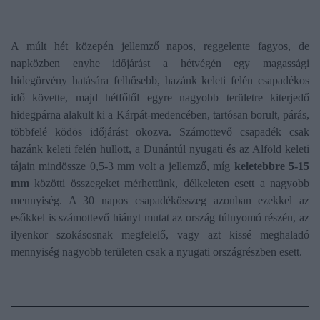
A múlt hét közepén jellemző napos, reggelente fagyos, de
napközben enyhe időjárást a hétvégén egy magassági
hidegörvény hatására felhősebb, hazánk keleti felén csapadékos
idő követte, majd hétfőtől egyre nagyobb területre kiterjedő
hidegpárna alakult ki a Kárpát-medencében, tartósan borult, párás,
többfelé ködös időjárást okozva. Számottevő csapadék csak
hazánk keleti felén hullott, a Dunántúl nyugati és az Alföld keleti
tájain mindössze 0,5-3 mm volt a jellemző, míg
keletebbre 5-15
mm
közötti összegeket mérhettünk, délkeleten esett a nagyobb
mennyiség. A 30 napos csapadékösszeg azonban ezekkel az
esőkkel is számottevő hiányt mutat az ország túlnyomó részén, az
ilyenkor szokásosnak megfelelő, vagy azt kissé meghaladó
mennyiség nagyobb területen csak a nyugati országrészben esett.