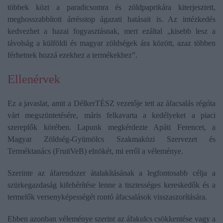
többek közt a paradicsomra és zöldpaprikára kiterjesztett,
meghosszabbított árrésstop ágazati hatásait is. Az intézkedés
kedvezhet a hazai fogyasztásnak, mert ezáltal „kisebb lesz a
távolság a külföldi és magyar zöldségek ára között, azaz többen
férhetnek hozzá ezekhez a termékekhez”.
Ellenérvek
Ez a javaslat, amit a DélkerTÉSZ vezetője tett az áfacsalás régóta
várt megszüntetésére, máris felkavarta a kedélyeket a piaci
szereplők körében. Lapunk megkérdezte Apáti Ferencet, a
Magyar Zöldség-Gyümölcs Szakmaközi Szervezet és
Terméktanács (FruitVeB) elnökét, mi erről a véleménye.
Szerinte az áfarendszer átalakításának a legfontosabb célja a
szürkegazdaság kifehérítése lenne a tisztességes kereskedők és a
termelők versenyképességét rontó áfacsalások visszaszorítására.
Ebben azonban véleménye szerint az áfakulcs csökkentése vagy a