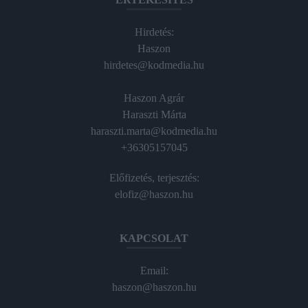
Hirdetés:
Haszon
hirdetes@kodmedia.hu
Haszon Agrár
Haraszti Márta
haraszti.marta@kodmedia.hu
+36305157045
Előfizetés, terjesztés:
elofiz@haszon.hu
KAPCSOLAT
Email:
haszon@haszon.hu