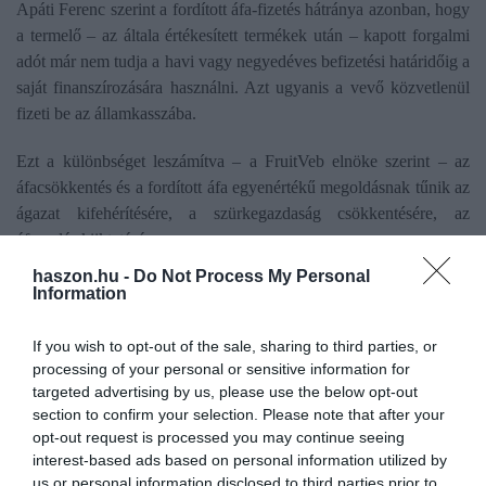
Apáti Ferenc szerint a fordított áfa-fizetés hátránya azonban, hogy
a termelő – az általa értékesített termékek után – kapott forgalmi
adót már nem tudja a havi vagy negyedéves befizetési határidőig a
saját finanszírozására használni. Azt ugyanis a vevő közvetlenül
fizeti be az államkasszába.
Ezt a különbséget leszámítva – a FruitVeb elnöke szerint – az
áfacsökkentés és a fordított áfa egyenértékű megoldásnak tűnik az
ágazat kifehérítésére, a szürkegazdaság csökkentésére, az
áfacsalás kiiktatására.
haszon.hu -
Do Not Process My Personal
Jó lenne azonban mielőbb megoldást találni a szektort évtizedek
Information
óta sújtó áfacsalás visszaszorítására. De, hogy a szürkegazdaság
mekkora bevételtől fosztja meg a legálisan működő piaci
If you wish to opt-out of the sale, sharing to third parties, or
szereplőket, azt nehéz megbecsülni. Apáti Ferenc szerint az
processing of your personal or sensitive information for
áfacsalók évente legalább 50-100 milliárd forint értékű hazai és
targeted advertising by us, please use the below opt-out
section to confirm your selection. Please note that after your
import zöldséget, gyümölcsöt forgalmazhatnak.
opt-out request is processed you may continue seeing
interest-based ads based on personal information utilized by
us or personal information disclosed to third parties prior to