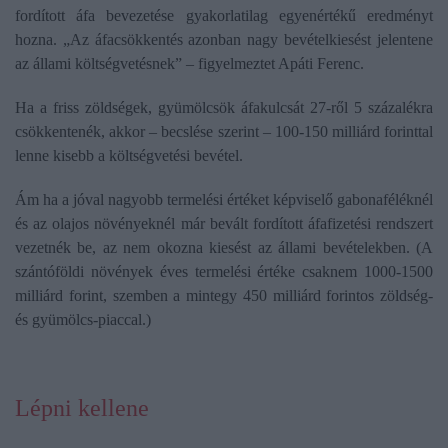
fordított áfa bevezetése gyakorlatilag egyenértékű eredményt
hozna. „Az áfacsökkentés azonban nagy bevételkiesést jelentene
az állami költségvetésnek” – figyelmeztet Apáti Ferenc.
Ha a friss zöldségek, gyümölcsök áfakulcsát 27-ről 5 százalékra
csökkentenék, akkor – becslése szerint – 100-150 milliárd forinttal
lenne kisebb a költségvetési bevétel.
Ám ha a jóval nagyobb termelési értéket képviselő gabonaféléknél
és az olajos növényeknél már bevált fordított áfafizetési rendszert
vezetnék be, az nem okozna kiesést az állami bevételekben. (A
szántóföldi növények éves termelési értéke csaknem 1000-1500
milliárd forint, szemben a mintegy 450 milliárd forintos zöldség-
és gyümölcs-piaccal.)
Lépni kellene