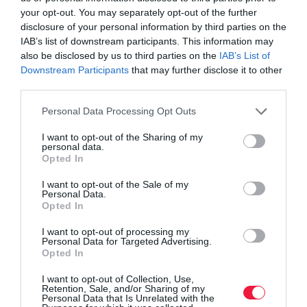
Olvasd el ezt is!
your opt-out. You may separately opt-out of the further
disclosure of your personal information by third parties on the
Nagyszüleinknek a hús volt, nekünk a zöldség a
IAB’s list of downstream participants. This information may
luxus
also be disclosed by us to third parties on the
IAB’s List of
Ez a 12 legszennyezettebb gyümölcs és zöldség
Downstream Participants
that may further disclose it to other
Kijózanító vádemelés az áfacsaló italkereskedők
third parties.
ügyében
Please note that this website/app uses one or more Google
Personal Data Processing Opt Outs
services and may gather and store information including but
not limited to your visit or usage behaviour. You may click to
I want to opt-out of the Sharing of my
personal data.
grant or deny consent to Google and its third-party tags to
Opted In
use your data for below specified purposes in below Google
consent section.
áfakulcs
áfacsalás
zöldség-gyümölcs
fordított áfa
I want to opt-out of the Sale of my
Personal Data.
Opted In
áfacsökkentés
I want to opt-out of processing my
Personal Data for Targeted Advertising.
Opted In
I want to opt-out of Collection, Use,
Retention, Sale, and/or Sharing of my
Personal Data that Is Unrelated with the