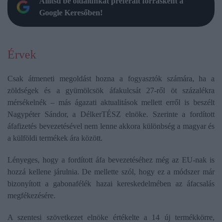
Állítsd be oldalunkat preferált forrásként a
Google Keresőben!
Érvek
Csak átmeneti megoldást hozna a fogyasztók számára, ha a
zöldségek és a gyümölcsök áfakulcsát 27-ről öt százalékra
mérsékelnék – más ágazati aktualitások mellett erről is beszélt
Nagypéter Sándor, a DélkerTÉSZ elnöke. Szerinte a fordított
áfafizetés bevezetésével nem lenne akkora különbség a magyar és
a külföldi termékek ára között.
Lényeges, hogy a fordított áfa bevezetéséhez még az EU-nak is
hozzá kellene járulnia. De mellette szól, hogy ez a módszer már
bizonyított a gabonafélék hazai kereskedelmében az áfacsalás
megfékezésére.
A szentesi szövetkezet elnöke értékelte a 14 új termékkörre,