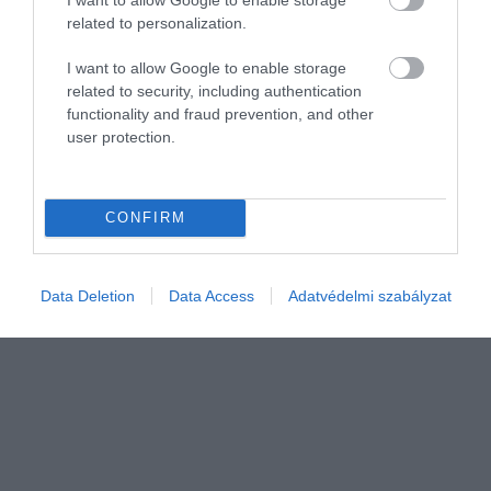
related to personalization.
MEZŐGAZDASÁG
I want to allow Google to enable storage
Átalakulóban az Alföld: mi terem meg ekkora
related to security, including authentication
aszályok közepette?
functionality and fraud prevention, and other
user protection.
Az Alföld egyes részein egyre nehezebb ugyanazokra a
növényekre építeni, amelyek évtizedeken át biztos megélhetést
adtak. Nehéz időszak vár a gazdákra, ezek az aszálytűrő fajok
CONFIRM
azonban reményt…
Data Deletion
Data Access
Adatvédelmi szabályzat