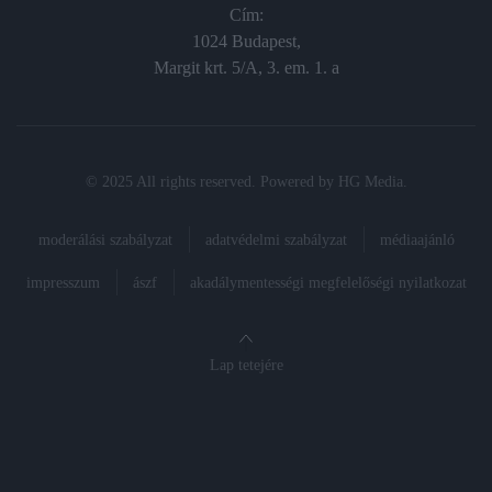
Cím:
1024 Budapest,
Margit krt. 5/A, 3. em. 1. a
© 2025 All rights reserved. Powered by
HG Media
.
moderálási szabályzat
adatvédelmi szabályzat
médiaajánló
impresszum
ászf
akadálymentességi megfelelőségi nyilatkozat
Lap tetejére