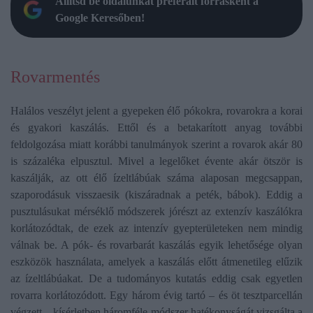
Állítsd be oldalunkat preferált forrásként a
Google Keresőben!
Rovarmentés
Halálos veszélyt jelent a gyepeken élő pókokra, rovarokra a korai
és gyakori kaszálás. Ettől és a betakarított anyag további
feldolgozása miatt korábbi tanulmányok szerint a rovarok akár 80
is százaléka elpusztul. Mivel a legelőket évente akár ötször is
kaszálják, az ott élő ízeltlábúak száma alaposan megcsappan,
szaporodásuk visszaesik (kiszáradnak a peték, bábok). Eddig a
pusztulásukat mérséklő módszerek jórészt az extenzív kaszálókra
korlátozódtak, de ezek az intenzív gyepterületeken nem mindig
válnak be. A pók- és rovarbarát kaszálás egyik lehetősége olyan
eszközök használata, amelyek a kaszálás előtt átmenetileg elűzik
az ízeltlábúakat. De a tudományos kutatás eddig csak egyetlen
rovarra korlátozódott. Egy három évig tartó – és öt tesztparcellán
végzett – kísérletben háromféle módszer hatékonyságát vizsgálta a