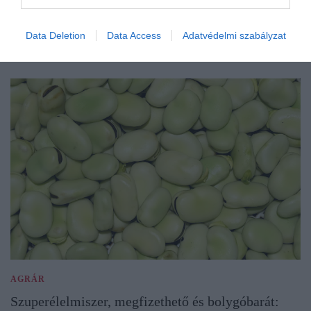
Data Deletion
Data Access
Adatvédelmi szabályzat
AGRÁR
Szuperélelmiszer, megfizethető és bolygóbarát: