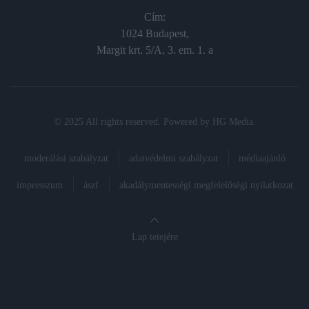
Cím:
1024 Budapest,
Margit krt. 5/A, 3. em. 1. a
© 2025 All rights reserved. Powered by
HG Media
.
moderálási szabályzat
adatvédelmi szabályzat
médiaajánló
impresszum
ászf
akadálymentességi megfelelőségi nyilatkozat
Lap tetejére