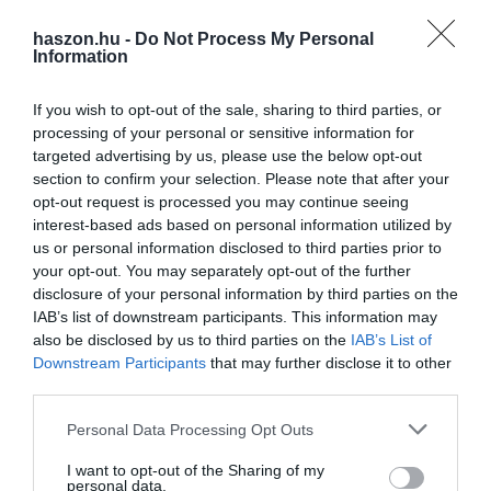
A mechanikus és légfúvásos technikák mellett a német kutatók azt
javasolják, hogy ne kaszálják le teljes egészében a zöldterületeket,
haszon.hu -
Do Not Process My Personal
Information
hanem hagyjanak érintetlenül kis növényszigeteket. Ide
vonulhatnak vissza a felriasztott rovarok és pókok, védve a
If you wish to opt-out of the sale, sharing to third parties, or
betakarítástól, a kiszáradástól, majd később újra benépesítik a
processing of your personal or sensitive information for
lekaszált területeket. „Ehhez az is elég, ha kis foltokat vagy
targeted advertising by us, please use the below opt-out
szegélyeket kihagyunk” – hangsúlyozza Oliver Betz, a tanulmány
section to confirm your selection. Please note that after your
társszerzője. Mindezt nem csak a mezőgazdasági termelőknek,
opt-out request is processed you may continue seeing
hanem az utak és ösvények menti zöldterületeket gondozó
interest-based ads based on personal information utilized by
önkormányzatoknak is ajánlják. Hiszen ezek a gyepterületek
us or personal information disclosed to third parties prior to
your opt-out. You may separately opt-out of the further
szintén fontos élőhelyeket kínálnak az ízeltlábúaknak.
disclosure of your personal information by third parties on the
IAB’s list of downstream participants. This information may
also be disclosed by us to third parties on the
IAB’s List of
Downstream Participants
that may further disclose it to other
kaszálás
rovar
fűnyírás
pók
third parties.
Please note that this website/app uses one or more Google
Personal Data Processing Opt Outs
services and may gather and store information including but
not limited to your visit or usage behaviour. You may click to
I want to opt-out of the Sharing of my
personal data.