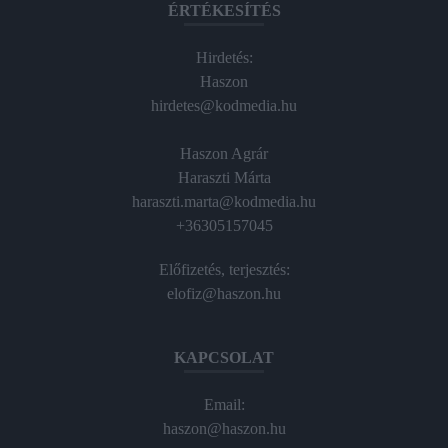
ÉRTÉKESÍTÉS
Hirdetés:
Haszon
hirdetes@kodmedia.hu
Haszon Agrár
Haraszti Márta
haraszti.marta@kodmedia.hu
+36305157045
Előfizetés, terjesztés:
elofiz@haszon.hu
KAPCSOLAT
Email:
haszon@haszon.hu