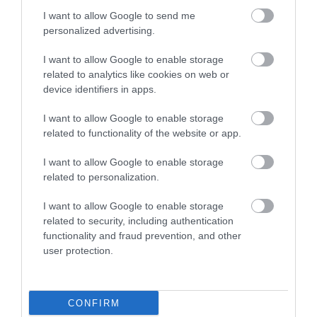
I want to allow Google to send me
personalized advertising.
INNOVÁCIÓ
I want to allow Google to enable storage
related to analytics like cookies on web or
Európából Ázsiába költözik a nagymúltú
device identifiers in apps.
járműgyártó
I want to allow Google to enable storage
Korszakváltás előtt áll Európa egyik legismertebb mezőgazdasági
related to functionality of the website or app.
márkája. A Zetor nyolc évtized után leállítja a traktorgyártást
I want to allow Google to enable storage
Csehországban, a kis- és közepes teljesítményű modellek
related to personalization.
összeszerelését…
I want to allow Google to enable storage
related to security, including authentication
functionality and fraud prevention, and other
user protection.
CONFIRM