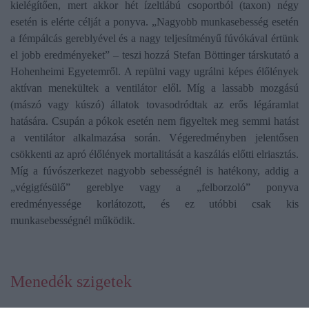
kielégítően, mert akkor hét ízeltlábú csoportból (taxon) négy
esetén is elérte célját a ponyva. „Nagyobb munkasebesség esetén
a fémpálcás gereblyével és a nagy teljesítményű fúvókával értünk
el jobb eredményeket” – teszi hozzá Stefan Böttinger társkutató a
Hohenheimi Egyetemről. A repülni vagy ugrálni képes élőlények
aktívan menekültek a ventilátor elől. Míg a lassabb mozgású
(mászó vagy kúszó) állatok tovasodródtak az erős légáramlat
hatására. Csupán a pókok esetén nem figyeltek meg semmi hatást
a ventilátor alkalmazása során. Végeredményben jelentősen
csökkenti az apró élőlények mortalitását a kaszálás előtti elriasztás.
Míg a fúvószerkezet nagyobb sebességnél is hatékony, addig a
„végigfésülő” gereblye vagy a „felborzoló” ponyva
eredményessége korlátozott, és ez utóbbi csak kis
munkasebességnél működik.
Menedék szigetek