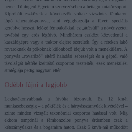
német Tübingeni Egyetem szervezésében a héttagú kutatócsoport.
Kipróbált eszközeik a következők voltak: vízszintes fémkaron
lógó teherautó-ponyva, ami végigborzolja a füvet; speciális
gereblye hosszú, lelógó fémpálcákkal, ez „átfésüli” a növényzetet;
továbbá egy erős légfúvó. Mindhárom eszközt közvetlenül a
kaszálógépre vagy a traktor elejére szerelték. Így a réteken lakó
rovaroknak és pókoknak különböző idejük volt a menekülésre. A
ponyvás „rovarűző” eltérő haladási sebességét és a géptől való
távolságát hétféle ízeltlábú-csoporton tesztelték, ezek menekülési
stratégiája pedig nagyban eltér.
Odébb fújni a legjobb
Leghatékonyabbnak a fúvóka bizonyult. Ez 12 km/h
munkasebességig – a pókfélék és a hártyásszárnyúak kivételével –
szinte minden vizsgált taxonómiai csoportra hatással volt. Míg
ekkora tempónál a fémkonzolos ponyva érdemben csak a
kétszárnyúakra és a bogarakra hatott. Csak 5 km/h-nál működött