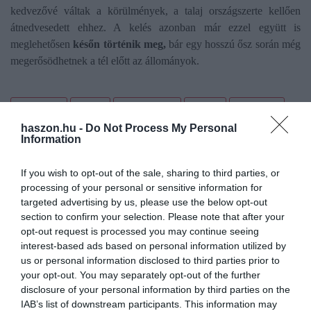
kedvezővé váltak a körülmények, a talaj országszerte kellően
átnedvesedett ehhez. A kelés azonban már ezzel együtt is
meglehetősen
későn történik meg,
bár egy hosszú ősz során még
megerősödhetnek a tél előtt az állományok.
csapadék
front
hőmérséklet
repce
kukorica
haszon.hu -
Do Not Process My Personal
napraforgó
Information
If you wish to opt-out of the sale, sharing to third parties, or
processing of your personal or sensitive information for
targeted advertising by us, please use the below opt-out
section to confirm your selection. Please note that after your
opt-out request is processed you may continue seeing
interest-based ads based on personal information utilized by
us or personal information disclosed to third parties prior to
your opt-out. You may separately opt-out of the further
disclosure of your personal information by third parties on the
IAB’s list of downstream participants. This information may