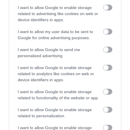
I want to allow Google to enable storage
Az idei aszály egyre nehezebb helyzetbe hozza a hazai
related to advertising like cookies on web or
állattartókat. A széna ára már elszállt, a silókukoricából pedig
device identifiers in apps.
komoly hiány körvonalazódik. A drágulás különösen a
I want to allow my user data to be sent to
tejtermelőket sújthatja…
Google for online advertising purposes.
I want to allow Google to send me
personalized advertising.
I want to allow Google to enable storage
related to analytics like cookies on web or
device identifiers in apps.
I want to allow Google to enable storage
related to functionality of the website or app.
I want to allow Google to enable storage
related to personalization.
I want to allow Google to enable storage