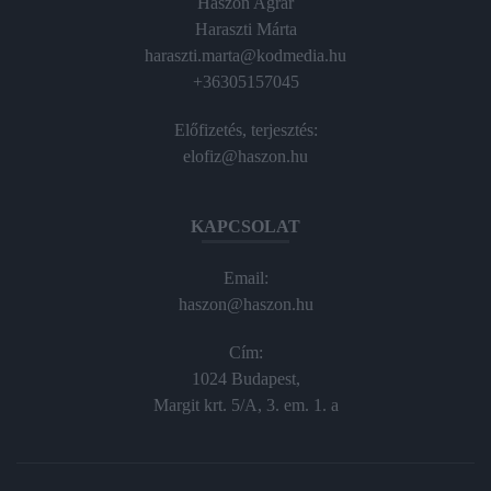
Haszon Agrár
Haraszti Márta
haraszti.marta@kodmedia.hu
+36305157045
Előfizetés, terjesztés:
elofiz@haszon.hu
KAPCSOLAT
Email:
haszon@haszon.hu
Cím:
1024 Budapest,
Margit krt. 5/A, 3. em. 1. a