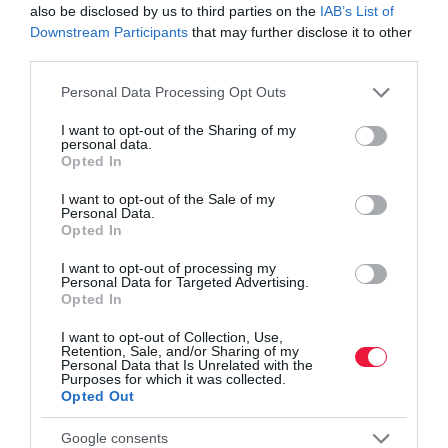
also be disclosed by us to third parties on the
IAB’s List of
Downstream Participants
that may further disclose it to other
third parties.
Please note that this website/app uses one or more Google
Personal Data Processing Opt Outs
services and may gather and store information including but
not limited to your visit or usage behaviour. You may click to
I want to opt-out of the Sharing of my
personal data.
grant or deny consent to Google and its third-party tags to
Opted In
use your data for below specified purposes in below Google
consent section.
I want to opt-out of the Sale of my
Personal Data.
Opted In
I want to opt-out of processing my
Personal Data for Targeted Advertising.
Opted In
I want to opt-out of Collection, Use,
Retention, Sale, and/or Sharing of my
Personal Data that Is Unrelated with the
Purposes for which it was collected.
ÁLLATTENYÉSZTÉS
Opted Out
Egyre súlyosabb a takarmányhiány, elszálltak az
árak
Google consents