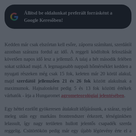
Állítsd be oldalunkat preferált forrásként a
Google Keresőben!
Kedden már csak elszórtan kell esőre, záporra számítani, szerdától
azonban szárazra fordul az idő. A reggeli ködfoltok feloszlását
követően napos idő lesz a jellemző. A talaj a hét második felében
sokat szikkad majd. A legmagasabb nappali hőmérséklet kedden a
nyugati részeken még csak 15 fok, keleten már 20 körül alakul,
majd
s
zerdától jellemzően 21 és 26 fok
között alakulnak a
maximumok. Hajnalonként pedig 5 és 13 fok közötti értékek
várhatók - írja a Hungaromet
agrometeorológiai jelentésében
.
Egy héttel ezelőtt gyökeresen átalakult időjárásunk, a száraz, nyári
meleg után egy markáns frontrendszer érkezett, térségünkben
lelassult, így nagy területen hullott jelentős csapadék szerda
reggelig. Csütörtökön pedig már egy újabb légörvény érte el a