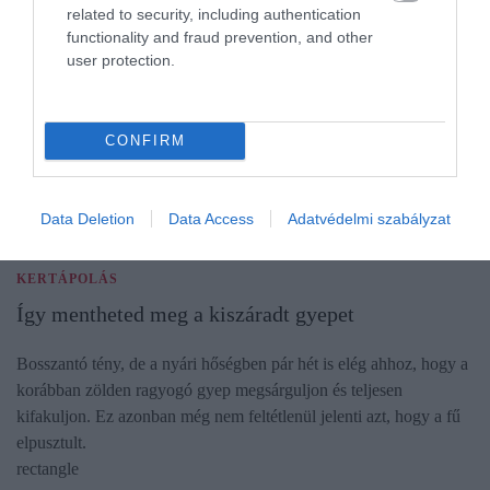
related to security, including authentication
functionality and fraud prevention, and other
user protection.
CONFIRM
Data Deletion
Data Access
Adatvédelmi szabályzat
KERTÁPOLÁS
Így mentheted meg a kiszáradt gyepet
Bosszantó tény, de a nyári hőségben pár hét is elég ahhoz, hogy a
korábban zölden ragyogó gyep megsárguljon és teljesen
kifakuljon. Ez azonban még nem feltétlenül jelenti azt, hogy a fű
elpusztult.
rectangle