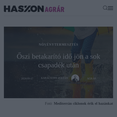
NÖVÉNYTERMESZTÉS
Őszi betakarító idő jön a sok
csapadék után
KARÁCSONY ZOLTÁN
2024-09-17
AGRÁR
Fotó:
Mediterrán ciklonok érik el hazánkat