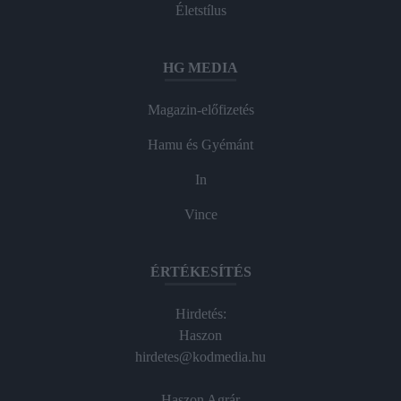
Életstílus
HG MEDIA
Magazin-előfizetés
Hamu és Gyémánt
In
Vince
ÉRTÉKESÍTÉS
Hirdetés:
Haszon
hirdetes@kodmedia.hu
Haszon Agrár