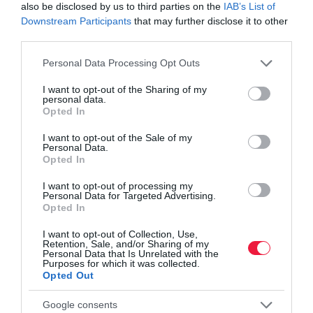
mérgezőek, de még agresszívnak sem mondhatóak,
leginkább
also be disclosed by us to third parties on the
IAB’s List of
elkerülik majd a velünk való találkozást. Ha mégis kézbe vesszük
Downstream Participants
that may further disclose it to other
third parties.
őket, előfordulhat, hogy védekezésképp megpróbálnak harapni –
ez azonban legfeljebb egy enyhe karcolással jár, komolyabb
Please note that this website/app uses one or more Google
Personal Data Processing Opt Outs
sérülést nem okoznak.
services and may gather and store information including but
not limited to your visit or usage behaviour. You may click to
I want to opt-out of the Sharing of my
personal data.
grant or deny consent to Google and its third-party tags to
Opted In
use your data for below specified purposes in below Google
consent section.
I want to opt-out of the Sale of my
Personal Data.
kert
kiskert
rovar
kártevő
imádkozó sáska
Opted In
I want to opt-out of processing my
Personal Data for Targeted Advertising.
Opted In
I want to opt-out of Collection, Use,
Retention, Sale, and/or Sharing of my
Personal Data that Is Unrelated with the
Purposes for which it was collected.
Opted Out
Google consents