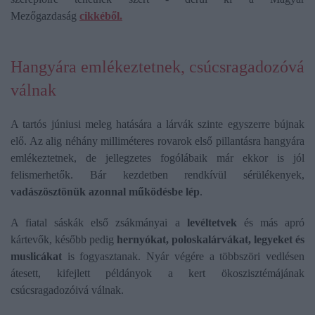
Mezőgazdaság
cikkéből.
Hangyára emlékeztetnek, csúcsragadozóvá
válnak
A tartós júniusi meleg hatására a lárvák szinte egyszerre bújnak
elő. Az alig néhány milliméteres rovarok első pillantásra hangyára
emlékeztetnek, de jellegzetes fogólábaik már ekkor is jól
felismerhetők. Bár kezdetben rendkívül sérülékenyek,
vadászösztönük azonnal működésbe lép
.
A fiatal sáskák első zsákmányai a
levéltetvek
és más apró
kártevők, később pedig
hernyókat, poloskalárvákat, legyeket és
muslicákat
is fogyasztanak. Nyár végére a többszöri vedlésen
átesett, kifejlett példányok a kert ökoszisztémájának
csúcsragadozóivá válnak.