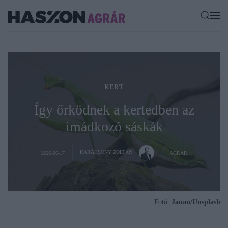
KERT
Így őrködnek a kertedben az
imádkozó sáskák
KARÁCSONY ZOLTÁN
2026-06-17
AGRÁR
Fotó:
Janan/Unsplash