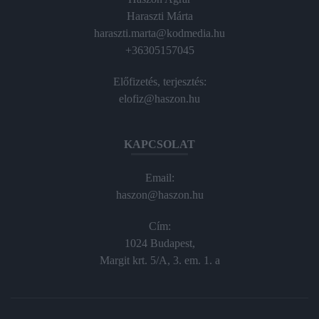
Haraszti Márta
haraszti.marta@kodmedia.hu
+36305157045
Előfizetés, terjesztés:
elofiz@haszon.hu
KAPCSOLAT
Email:
haszon@haszon.hu
Cím:
1024 Budapest,
Margit krt. 5/A, 3. em. 1. a