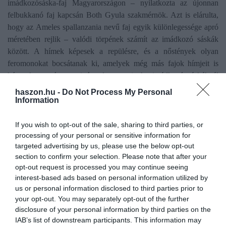
imádkozósáska-faj Magyarországon – nyilatkozta az újonnan
felbukkanó faj kapcsán Both Gyula szakmérnök. Azt is elárulta,
hogy az Ameles spallanzania nevű faj egyik különlegessége apró
méretében rejlik – valódi törpének számít az imádkozó sáskák
között. A hímek képesek a repülésre, és a nőstények olyan
feromonokat bocsátanak ki, amelyek még más fajok hímjeit is
képesek megtéveszteni és odavonzani. Az imádkozó sáskáknál
gyakori viselkedés a nász utáni kannibalizmus, ami ennél a fajnál,
haszon.hu -
Do Not Process My Personal
a nőstény egyedeknél is megfigyelhető.
Information
Ugyanakkor ennek a fajnak nemcsak a szaporodási stratégiái
If you wish to opt-out of the sale, sharing to third parties, or
érdekesek, hanem az is, milyen veszélyekkel néz szembe: az
processing of your personal or sensitive information for
targeted advertising by us, please use the below opt-out
agresszívebb és nagyobb testű ázsiai imádkozó sáska nemcsak
section to confirm your selection. Please note that after your
vetélytárs, hanem komoly fenyegetés is, mivel nem ritka, hogy
opt-out request is processed you may continue seeing
zsákmányául ejti az Ameles spallanzaniát.
interest-based ads based on personal information utilized by
us or personal information disclosed to third parties prior to
Nekünk magunknak tartanunk kell-e az Ameles spallanzaniáktól?
your opt-out. You may separately opt-out of the further
Egyáltalán nem. Ezek a rovarevők elsősorban kisebb ízeltlábúakra
disclosure of your personal information by third parties on the
vadásznak, és az embert nem tekintik zsákmánynak.
Nem
IAB’s list of downstream participants. This information may