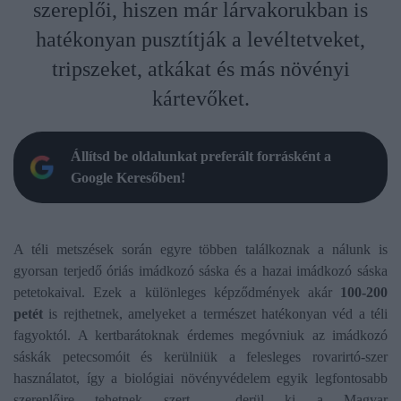
szereplői, hiszen már lárvakorukban is
hatékonyan pusztítják a levéltetveket,
tripszeket, atkákat és más növényi
kártevőket.
Állítsd be oldalunkat preferált forrásként a
Google Keresőben!
A téli metszések során egyre többen találkoznak a nálunk is
gyorsan terjedő óriás imádkozó sáska és a hazai imádkozó sáska
petetokaival. Ezek a különleges képződmények akár
100-200
petét
is rejthetnek, amelyeket a természet hatékonyan véd a téli
fagyoktól. A kertbarátoknak érdemes megóvniuk az imádkozó
sáskák petecsomóit és kerülniük a felesleges rovarirtó-szer
használatot, így a biológiai növényvédelem egyik legfontosabb
szereplőire tehetnek szert - derül ki a Magyar