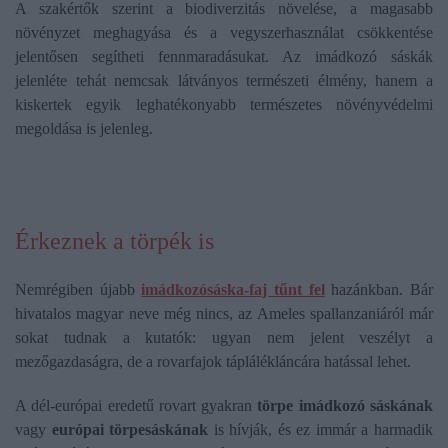
A szakértők szerint a biodiverzitás növelése, a magasabb
növényzet meghagyása és a vegyszerhasználat csökkentése
jelentősen segítheti fennmaradásukat. Az imádkozó sáskák
jelenléte tehát nemcsak látványos természeti élmény, hanem a
kiskertek egyik leghatékonyabb természetes növényvédelmi
megoldása is jelenleg.
Érkeznek a törpék is
Nemrégiben újabb
imádkozósáska-faj tűnt fel
hazánkban. Bár
hivatalos magyar neve még nincs, az Ameles spallanzaniáról már
sokat tudnak a kutatók: ugyan nem jelent veszélyt a
mezőgazdaságra, de a rovarfajok táplálékláncára hatással lehet.
A dél-európai eredetű rovart gyakran
törpe imádkozó sáskának
vagy
európai törpesáskának
is hívják, és ez immár a harmadik