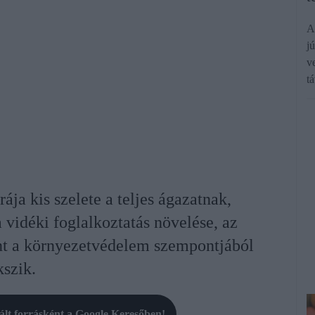
A
jú
v
t
ja kis szelete a teljes ágazatnak,
 vidéki foglalkoztatás növelése, az
nt a környezetvédelem szempontjából
szik.
rált forrásként a Google Keresőben!