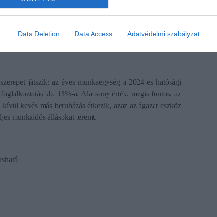
sít, ami a mediterrán étrend alapja, miközben csökkenti az
Data Deletion
Data Access
Adatvédelmi szabályzat
 szerepet játszik: az éves munkaegység a 2024-es hatósági
 foglalkoztatás kb. 13%-a. Alacsony érték, mégis fontos, az
n kívül kevés más beruházás érkezik, azaz az ágazat eszköz
ljes munkaidős állásokat teremt.
asható