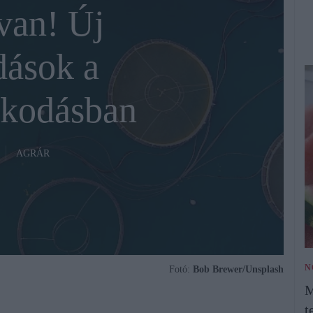
van! Új
ások a
lkodásban
AGRÁR
N
Fotó:
Bob Brewer/Unsplash
M
t