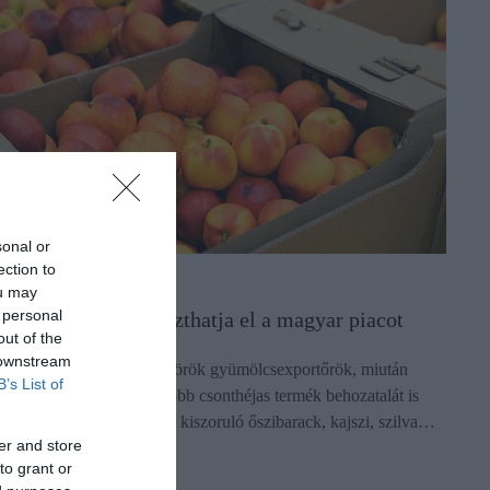
sonal or
ection to
ERESKEDELEM
ou may
 personal
örök gyümölcs áraszthatja el a magyar piacot
out of the
 downstream
j piacokat kereshetnek a török gyümölcsexportőrök, miután
B’s List of
roszország július 18-tól több csonthéjas termék behozatalát is
orlátozta. Az orosz piacról kiszoruló őszibarack, kajszi, szilva…
er and store
ectangle
to grant or