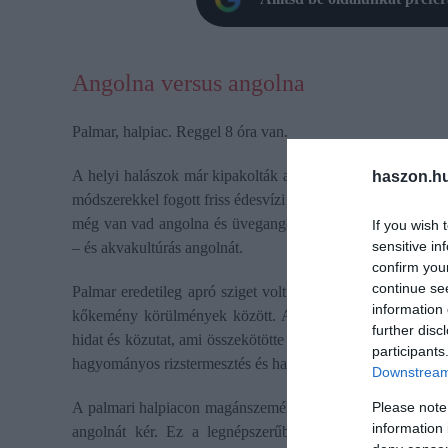
Angolna versus angolna
Palmar, halpiac. Reggel 8 óra van.
A helyi halászok már kipakolták a friss portékát. A piac
haszon.h
módszerekkel fogott friss édesvízi halakat és különlegessége
még van vad angolna és üvegangolna, ami drága ínyencség, 
If you wish 
sensitive in
– és akvakultúrás angolnát.
confirm you
continue se
Palmar eredetileg apró sziget volt az Albufera-tavon, aho
information 
kőkemény körülmények között. Az 1930-as évekig a falu c
further disc
hidat és közutat, ami összekötötte a szárazfölddel. A tele
participants
hagyományos rizstermesztés és halászat működő skanzenje.
Downstream 
Please note
A palmari halpiacon magánszemélyek is vásárolhatnak halat
information 
angolnát kér. Ez a legnépszerűbb tétel. Talán a szegén