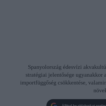
Spanyolország édesvízi akvakultúrá
stratégiai jelentősége ugyanakkor a
importfüggőség csökkentése, valami
növek
Állítsd be oldalunkat prefe