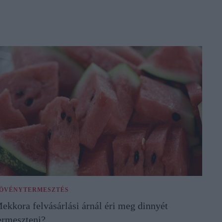
ÖVÉNYTERMESZTÉS
ekkora felvásárlási árnál éri meg dinnyét
ermeszteni?