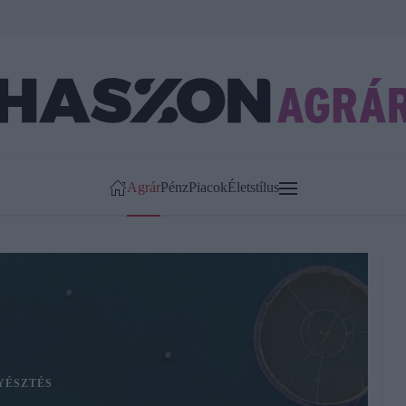
Agrár
Pénz
Piacok
Életstílus
YÉSZTÉS