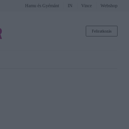
Hamu és Gyémánt
IN
Vince
Webshop
Feliratkozás