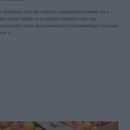
z önköltségi szint alá csökkent a görögdinnye termelői ára a
lius közepi lehűlés és az európai túlkínálat miatt, ami
eszélyezteti a hazai dinnyetermesztés jövedelmezőségét és hosszú
ávon a…