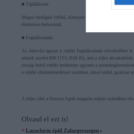
■ Táplálkozás
Magas biológiai értékű, könnyen emészthető fehérjét bizto
élelmiszer-behozatalt.
■ Foglalkoztatás
Az édesvízi ágazat a vidéki foglalkoztatás növelésében is
adatok szerint 800 UTA (928 fő), ami a teljes akvakultúrás
ország belső vidéki területeire ugyanis a pisztrángfarmoko
a vidéki elnéptelenedéssel szemben, mivel stabil, gyakran te
A teljes cikk a Haszon Agrár magazin májuis számában olv
Olvasd el ezt is!
Lazacfarm épül Zalaegerszegen