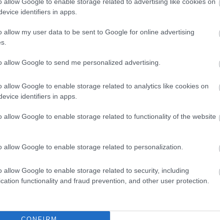
o allow Google to enable storage related to advertising like cookies on
evice identifiers in apps.
o allow my user data to be sent to Google for online advertising
s.
is ágazat is stratégiai fontosságú, elsősorban a vidéki
int a fenntartható fehérjeellátás szempontjából. A spanyol
to allow Google to send me personalized advertising.
intézmények és a szaklapok az akvakultúrát egyöntetűen
ján ez a legkisebb környezeti terheléssel járó állati fehérje
o allow Google to enable storage related to analytics like cookies on
evice identifiers in apps.
o allow Google to enable storage related to functionality of the website
kibocsátása kg/állati fehérje vonatkozásban lényegesen
o allow Google to enable storage related to personalization.
o allow Google to enable storage related to security, including
cation functionality and fraud prevention, and other user protection.
ülettel, a kontinentális farmok (pl. a pisztrángosok) nem
 vagy jobb minőségben.
CONFIRM