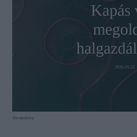
Kapás 
megold
halgazdá
2026-05-25
Akvakultúra