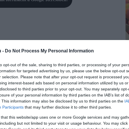
on alapvetően az Albufera lagúnából származó, hagyományos
u -
Do Not Process My Personal Information
ket lehet venni, a kínálat szezononként változik. Áprilisban
egész évben kapni farkassügért, pontyot, tengeri pérhalat
to opt-out of the sale, sharing to third parties, or processing of your per
formation for targeted advertising by us, please use the below opt-out s
K
r selection. Please note that after your opt-out request is processed y
eing interest-based ads based on personal information utilized by us or
T
l a halászok és a nádvágók ideiglenes kunyhókban laktak –
disclosed to third parties prior to your opt-out. You may separately opt-
sak hajóval volt megközelíthető, ekkor építették az első
losure of your personal information by third parties on the IAB’s list of
Ú
pülés ma Valencia Közösség egyik gasztronómiai központja, a
. This information may also be disclosed by us to third parties on the
IA
O
Participants
that may further disclose it to other third parties.
k
 that this website/app uses one or more Google services and may gath
 (a mallorcai haltőzsdén például nem). Egy vevő friss vad
r
including but not limited to your visit or usage behaviour. You may click 
yek eledelét, a ma már borsos árú „all i pebre”-t, egy