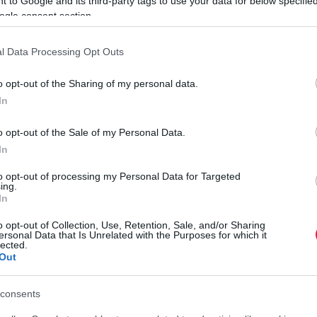
 to Google and its third-party tags to use your data for below specifi
leginkább egy sűrű, fokhagymás-paprikás angolna pörköltöz
ogle consent section.
l Data Processing Opt Outs
klasszikus, ipari méretű édesvízi halgazdaság, mivel
kére a hagyományos kisipari halászat és a természetközeli
o opt-out of the Sharing of my personal data.
golna, még mindig lehet akvakultúrás angolnát venni, de ezt
In
 ahol zárt recirkulációs rendszerekben (RAS) tenyésztik.
o opt-out of the Sale of my Personal Data.
In
Minisztérium (MAPA) és a Spanyol Akvakultúra Szövetség
to opt-out of processing my Personal Data for Targeted
ing.
kvakultúra a komplett volumen nagyjából 5,5–6%-a volt
In
rostat kimutatása szerint Spanyolország az EU teljes
inten is marginális.
o opt-out of Collection, Use, Retention, Sale, and/or Sharing
ersonal Data that Is Unrelated with the Purposes for which it
lected.
ozitív (19 milliárd euró), ugyanakkor az akvakultúrás
Out
 Spanyolország nettó importőr. Ez az utóbbi adat a magas
issza.
consents