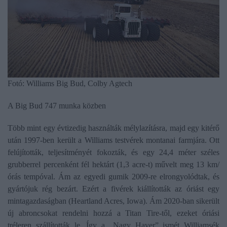
Fotó: Williams Big Bud, Colby Agtech
A Big Bud 747 munka közben
Több mint egy évtizedig használták mélylazításra, majd egy kitérő
után 1997-ben került a Williams testvérek montanai farmjára. Ott
felújították, teljesítményét fokozták, és egy 24,4 méter széles
grubberrel percenként fél hektárt (1,3 acre-t) művelt meg 13 km/
órás tempóval. Ám az egyedi gumik 2009-re elrongyolódtak, és
gyártójuk rég bezárt. Ezért a fivérek kiállították az óriást egy
mintagazdaságban (Heartland Acres, Iowa). Ám 2020-ban sikerült
új abroncsokat rendelni hozzá a Titan Tire-től, ezeket óriási
tréleren szállították le. Így a „Nagy Haver” ismét Williamsék