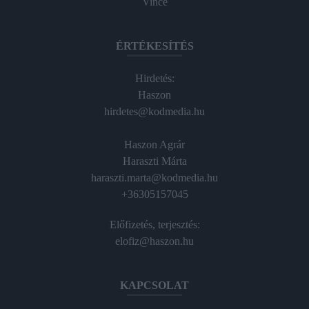
Vince
ÉRTÉKESÍTÉS
Hirdetés:
Haszon
hirdetes@kodmedia.hu
Haszon Agrár
Haraszti Márta
haraszti.marta@kodmedia.hu
+36305157045
Előfizetés, terjesztés:
elofiz@haszon.hu
KAPCSOLAT