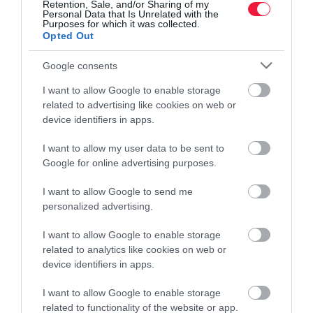
Retention, Sale, and/or Sharing of my
Personal Data that Is Unrelated with the
Purposes for which it was collected.
Opted Out
Google consents
I want to allow Google to enable storage
ÁLLATTENYÉSZTÉS
related to advertising like cookies on web or
Ideje tettekre váltani a brüsszeli fordulatot az
device identifiers in apps.
állattenyésztésben
I want to allow my user data to be sent to
Google for online advertising purposes.
Hosszú idő után ellenség helyett újra kiemelt ágazatként tekint az
állattenyésztésre az Európai Bizottság. Erről árulkodik a nemrég
I want to allow Google to send me
bemutatott új stratégia. Az európai mezőgazdasági termelőket és…
personalized advertising.
I want to allow Google to enable storage
related to analytics like cookies on web or
device identifiers in apps.
I want to allow Google to enable storage
related to functionality of the website or app.