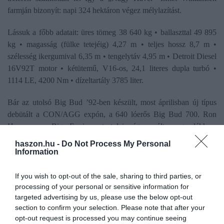
farmján bizonyít: napi 324 hektáron végez mélylazítást.
Lássuk a főbb adatait: üres tömeg 38 640 kg • ballaszttal 49 895
kg • magasság (fülke tetejéig) 4,27 m • teljes hossz 8,7 m •
szélesség ikergumival 6,35 m • tengelytáv 4,95 m • Detroit Diesel
16V92T motor • kétütemű, V16-os, 24,1 literes dupla turbó •
1114 LE, 4200 Nm • dízeltartály 3785 liter.
Bár az utolsó Big Bud ’92-ben készült, most áprilisban új típus
debütált a CON/AGG expón, a 640 lóerős Big Bud 700. Ron
Harmon, a Big Equipment tulaja így szólt a gazdákhoz:
„Korlátozás nélkül, teljesen uralni fogod ezt a traktort. Saját
haszon.hu -
Do Not Process My Personal
szerelőd vagy magad is javíthatod, és átadhatod a gyerekeidnek,
Information
mert a végtelenségig újjáépíthető.”
If you wish to opt-out of the sale, sharing to third parties, or
processing of your personal or sensitive information for
traktor
legnagyobb
amerika
targeted advertising by us, please use the below opt-out
section to confirm your selection. Please note that after your
opt-out request is processed you may continue seeing