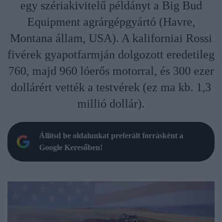
egy szériakivitelű példányt a Big Bud
Equipment agrárgépgyártó (Havre,
Montana állam, USA). A kaliforniai Rossi
fivérek gyapotfarmján dolgozott eredetileg
760, majd 960 lóerős motorral, és 300 ezer
dollárért vették a testvérek (ez ma kb. 1,3
millió dollár).
Állítsd be oldalunkat preferált forrásként a
Google Keresőben!