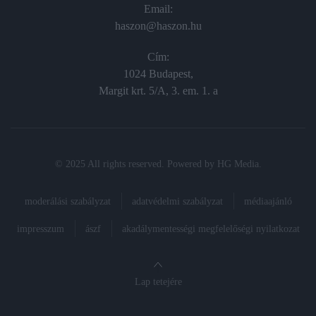
Email:
haszon@haszon.hu
Cím:
1024 Budapest,
Margit krt. 5/A, 3. em. 1. a
© 2025 All rights reserved. Powered by
HG Media
.
moderálási szabályzat
adatvédelmi szabályzat
médiaajánló
impresszum
ászf
akadálymentességi megfelelőségi nyilatkozat
Lap tetejére