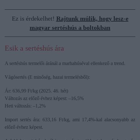
Ez is érdekelhet!
Rajtunk múlik, hogy lesz-e
magyar sertéshús a boltokban
Esik a sertéshús ára
A sertéshús termelői áránál a marhahúséval ellenkező a trend.
Vágósertés (E minőség, hazai termelésből):
Ár: 636,99 Ft/kg (2025. 46. hét)
Változás az előző évhez képest: –16,5%
Heti változás: –1,2%
Import sertés ára: 633,16 Ft/kg, ami 17,4%-kal alacsonyabb az
előző évhez képest.