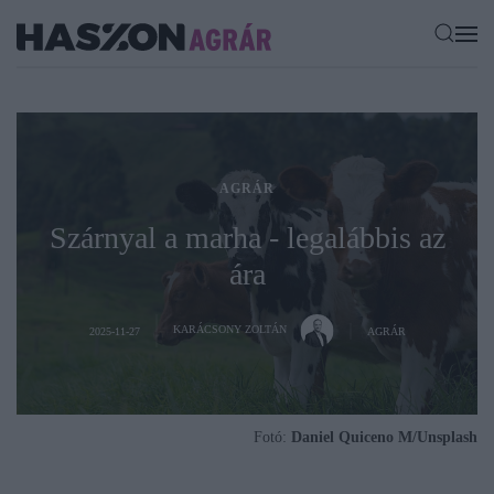
AGRÁR
Szárnyal a marha - legalábbis az
ára
KARÁCSONY ZOLTÁN
2025-11-27
AGRÁR
Fotó:
Daniel Quiceno M/Unsplash