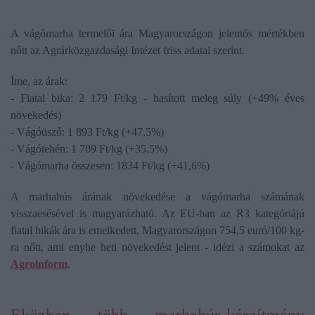
A vágómarha termelői ára Magyarországon jelentős mértékben
nőtt az Agrárközgazdasági Intézet friss adatai szerint.
Íme, az árak:
- Fiatal bika: 2 179 Ft/kg - hasított meleg súly (+49% éves
növekedés)
- Vágóüsző: 1 893 Ft/kg (+47,5%)
- Vágótehén: 1 709 Ft/kg (+35,5%)
- Vágómarha összesen: 1834 Ft/kg (+41,6%)
A marhahús árának növekedése a vágómarha számának
visszaesésével is magyarázható. Az EU-ban az R3 kategóriájú
fiatal bikák ára is emelkedett, Magyarországon 754,5 euró/100 kg-
ra nőtt, ami enyhe heti növekedést jelent - idézi a számokat az
Agroinform
.