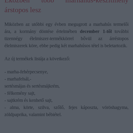
Eközben több marhahús-készítmény
árstopos lesz
Miközben az utóbbi egy évben megugrott a marhahús termelői
ára, a kormány döntése értelmében
december 1-től
további
tizennégy élelmiszer-termékkörrel bővül az árréstopos
élelmiszerek köre, ebbe pedig két marhahúsos tétel is beletartozik.
Az új termékek listája a következő:
- marha-fehérpecsenye,
- marhafelsál,-
sertésmájas és sertésmájkrém,
- félkemény sajt,
- sajtkrém és kenhető sajt,
- alma, körte, szilva, szőlő, fejes káposzta, vöröshagyma,
zöldpaprika, valamint bébiétel.