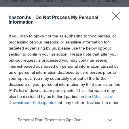
A feldolgozott húsoknál is nagyrészt csökkentek az árak egy év
alatt jellemzően a
2-10 százalékos sávban
. Részletes adatok az
AKI jelentésében, amely
itt tölthető le
.
haszon.hu -
Do Not Process My Personal
Information
If you wish to opt-out of the sale, sharing to third parties, or
processing of your personal or sensitive information for
Olvasd el ezt is!
targeted advertising by us, please use the below opt-out
section to confirm your selection. Please note that after your
Befektetésnek vették a 77 millió forintos
opt-out request is processed you may continue seeing
szarvasmarhát
interest-based ads based on personal information utilized by
Gáz van! Dánia elsőként sarcolja meg a
us or personal information disclosed to third parties prior to
szarvasmarhatartókat
your opt-out. You may separately opt-out of the further
Pár év, és az MI az állattenyésztést is felforgatja
disclosure of your personal information by third parties on the
IAB’s list of downstream participants. This information may
also be disclosed by us to third parties on the
IAB’s List of
Downstream Participants
that may further disclose it to other
agrár
aki
árak
marhahús
termelői ár
third parties.
Please note that this website/app uses one or more Google
Personal Data Processing Opt Outs
services and may gather and store information including but