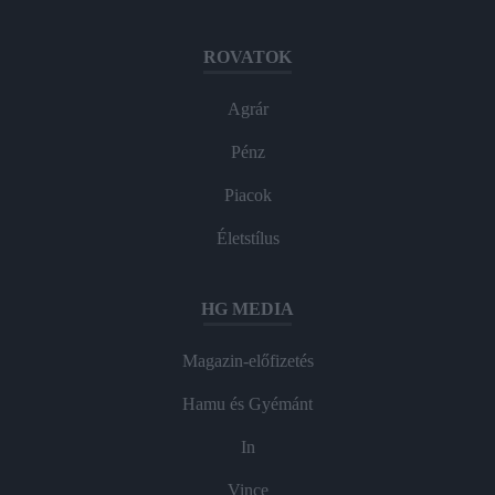
ROVATOK
Agrár
Pénz
Piacok
Életstílus
HG MEDIA
Magazin-előfizetés
Hamu és Gyémánt
In
Vince