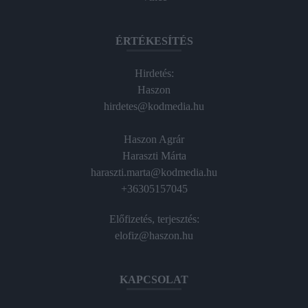
ÉRTÉKESÍTÉS
Hirdetés:
Haszon
hirdetes@kodmedia.hu
Haszon Agrár
Haraszti Márta
haraszti.marta@kodmedia.hu
+36305157045
Előfizetés, terjesztés:
elofiz@haszon.hu
KAPCSOLAT