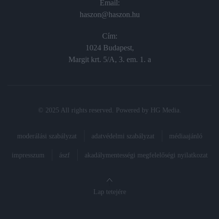
Email:
haszon@haszon.hu
Cím:
1024 Budapest,
Margit krt. 5/A, 3. em. 1. a
© 2025 All rights reserved. Powered by
HG Media
.
moderálási szabályzat
adatvédelmi szabályzat
médiaajánló
impresszum
ászf
akadálymentességi megfelelőségi nyilatkozat
Lap tetejére