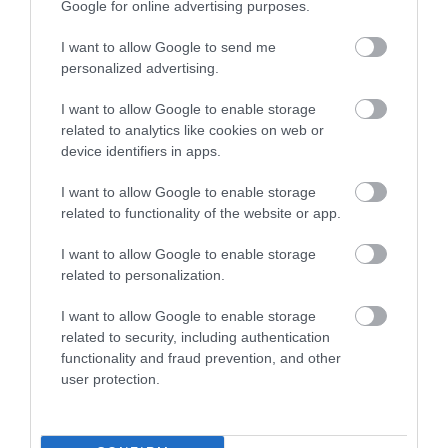
Google for online advertising purposes.
I want to allow Google to send me
personalized advertising.
ÁLLATTENYÉSZTÉS
I want to allow Google to enable storage
related to analytics like cookies on web or
Egyre súlyosabb a takarmányhiány, elszálltak az
device identifiers in apps.
árak
I want to allow Google to enable storage
Az idei aszály egyre nehezebb helyzetbe hozza a hazai
related to functionality of the website or app.
állattartókat. A széna ára már elszállt, a silókukoricából pedig
I want to allow Google to enable storage
komoly hiány körvonalazódik. A drágulás különösen a
related to personalization.
tejtermelőket sújthatja…
I want to allow Google to enable storage
related to security, including authentication
functionality and fraud prevention, and other
user protection.