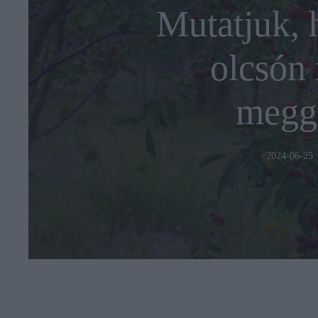
Mutatjuk, h
olcsón
megg
2024-06-25