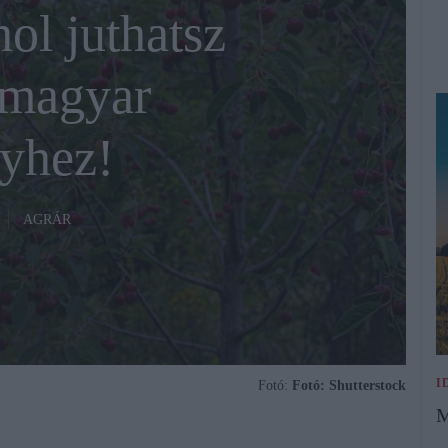
ol juthatsz
 magyar
yhez!
AGRÁR
I
Fotó:
Fotó: Shutterstock
M