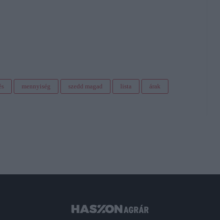
és
mennyiség
szedd magad
lista
árak