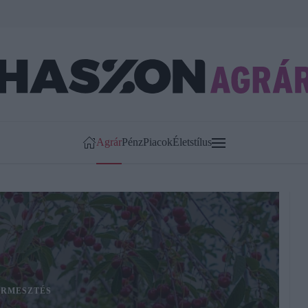
Agrár
Pénz
Piacok
Életstílus
RMESZTÉS