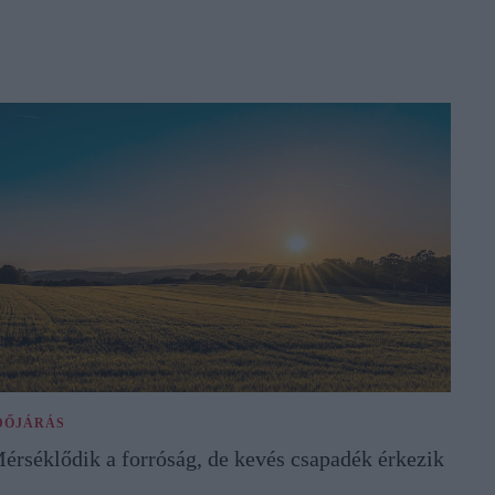
DŐJÁRÁS
érséklődik a forróság, de kevés csapadék érkezik