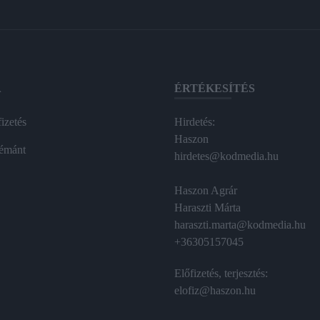
A
ÉRTÉKESÍTÉS
izetés
Hirdetés:
Haszon
émánt
hirdetes@kodmedia.hu
Haszon Agrár
Haraszti Márta
haraszti.marta@kodmedia.hu
+36305157045
Előfizetés, terjesztés:
elofiz@haszon.hu