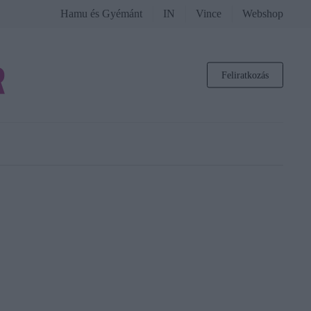
Hamu és Gyémánt
IN
Vince
Webshop
Feliratkozás