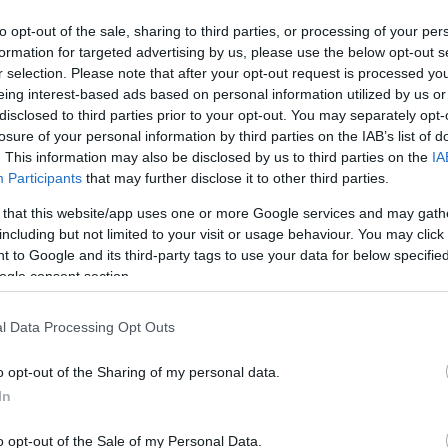
to opt-out of the sale, sharing to third parties, or processing of your per
formation for targeted advertising by us, please use the below opt-out s
r selection. Please note that after your opt-out request is processed y
eing interest-based ads based on personal information utilized by us or
disclosed to third parties prior to your opt-out. You may separately opt-
ő lehűlés miatt számos gyümölcs, így
a meggy termési ideje
losure of your personal information by third parties on the IAB’s list of
 is befolyásolják.
. This information may also be disclosed by us to third parties on the
IA
Participants
that may further disclose it to other third parties.
 szintet a meggytermés, hogy 2023-ban a szokásosnál jóval
M
 that this website/app uses one or more Google services and may gath
n, hogy az enyhe tél és a korán érkezett tavasz miatt a
including but not limited to your visit or usage behaviour. You may click 
R
, így ennyivel hamarabb juthatunk hozzá az édes-savanyú
 to Google and its third-party tags to use your data for below specifi
f
ogle consent section.
L
 termést ígért, most már a legbizakodóbb becslések is úgy
l Data Processing Opt Outs
t
, sőt, ehhez képest akár mínusz 10 százalékos eltérés is
é
o opt-out of the Sharing of my personal data.
s
In
érték a fákat, és bár csak kevés ültetvényben okoztak
r
ülő képességét. Az sem segített, hogy a virágzás idején a
o opt-out of the Sale of my Personal Data.