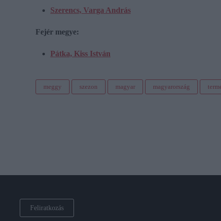
Szerencs, Varga András
Fejér megye:
Pátka, Kiss István
meggy
szezon
magyar
magyarország
term
Feliratkozás