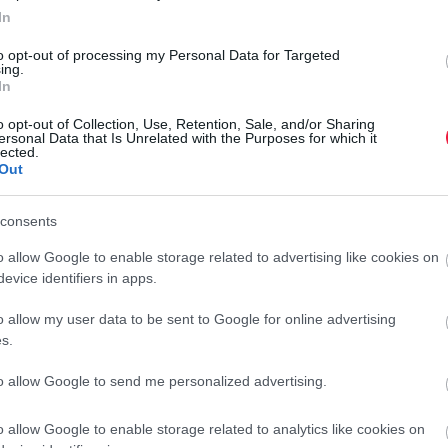
 alacsony páratartalommal párosult.
In
t beporzás, a termékenyülés elmaradt. A virágzási időszak
to opt-out of processing my Personal Data for Targeted
ing.
helyzetet – viszont a száraz tavasz miatt a moníliafertőzés
In
o opt-out of Collection, Use, Retention, Sale, and/or Sharing
ersonal Data that Is Unrelated with the Purposes for which it
lected.
Out
zai piacokon 980-1480 forint között mozgott a
consents
. Azonban a Gyümölcsvadász oldal
gyűjtése
o allow Google to enable storage related to advertising like cookies on
hatunk a gyümölcs kilójához „Szedd magad”
evice identifiers in apps.
érdemes lehet sietni, hiszen hamarosan véget
o allow my user data to be sent to Google for online advertising
 ország „Szedd magad” meggyeseiről:
s.
to allow Google to send me personalized advertising.
o allow Google to enable storage related to analytics like cookies on