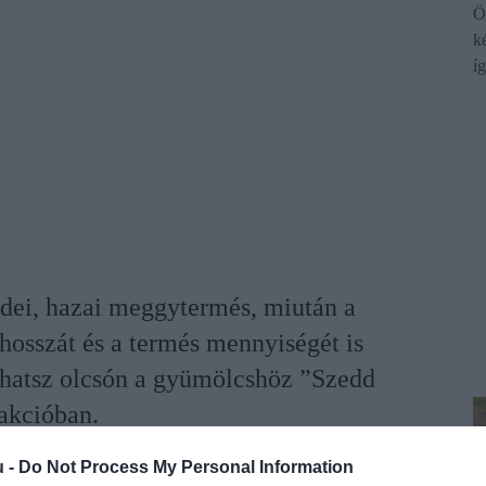
Ö
k
í
idei, hazai meggytermés, miután a
hosszát és a termés mennyiségét is
juthatsz olcsón a gyümölcshöz ”Szedd
akcióban.
u -
Do Not Process My Personal Information
rált forrásként a Google Keresőben!