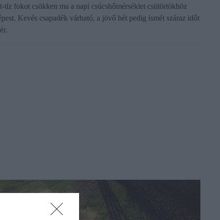
t-tíz fokot csökken ma a napi csúcshőmérséklet csütörtökhöz
épest. Kevés csapadék várható, a jövő hét pedig ismét száraz időt
gér.