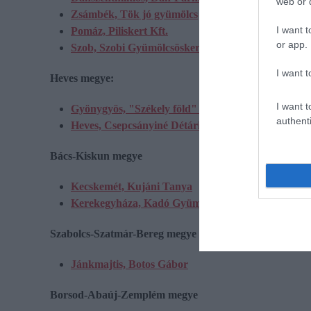
web or d
Zsámbék, Tök jó gyümölcs
I want t
Pomáz, Piliskert Kft.
or app.
Szob, Szobi Gyümölcsöskert
I want t
Heves megye:
I want t
Gyönygyös, "Székely föld" Székely családi gazdasá
authenti
Heves, Csepcsányiné Détári Mária Agro-Csep Kft
Bács-Kiskun megye
Kecskemét, Kujáni Tanya
Kerekegyháza, Kadó Gyümi
Szabolcs-Szatmár-Bereg megye
Jánkmajtis, Botos Gábor
Borsod-Abaúj-Zemplém megye