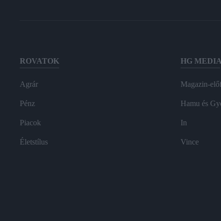
ROVATOK
HG MEDI
Agrár
Magazin-előf
Pénz
Hamu és Gy
Piacok
In
Életstílus
Vince