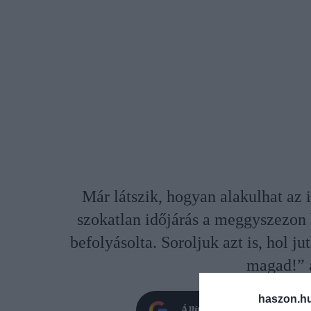
Már látszik, hogyan alakulhat az 
szokatlan időjárás a meggyszezon 
befolyásolta. Soroljuk azt is, hol 
magad!” 
haszon.h
Állítsd be oldalunkat prefe