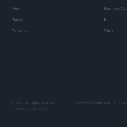
Pénz
Hamu és Gy
Piacok
In
Életstílus
Vince
© 2025 All rights reserved.
moderálási szabályzat
adat
Powered by
HG Media
.