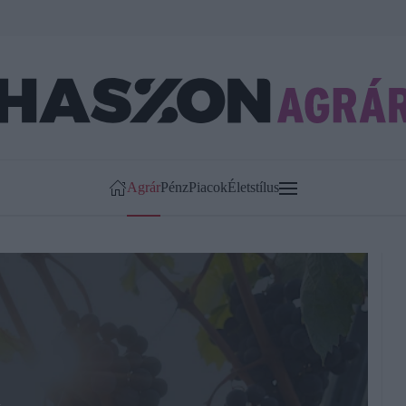
Agrár
Pénz
Piacok
Életstílus