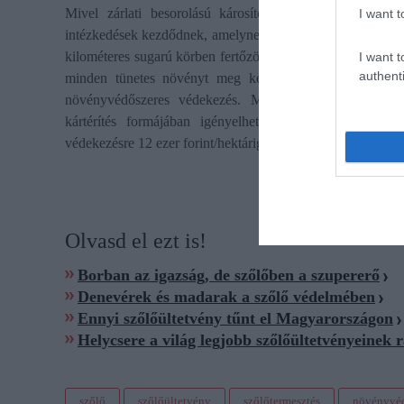
Mivel zárlati besorolású károsítóról van szó, ami nag
I want t
intézkedések kezdődnek, amelynek során különböző zónákat l
kilométeres sugarú körben fertőzött zónát hoznak létre, há
I want t
authenti
minden tünetes növényt meg kell semmisíteni, vagyis k
növényvédőszeres védekezés. Minden növényvédőszeres 
kártérítés formájában igényelhető a kormányhivataltó
védekezésre 12 ezer forint/hektárig, ami kifejezetten a kabó
Olvasd el ezt is!
Borban az igazság, de szőlőben a szupererő
Denevérek és madarak a szőlő védelmében
Ennyi szőlőültetvény tűnt el Magyarországon
Helycsere a világ legjobb szőlőültetvényeinek
szőlő
szőlőültetvény
szőlőtermesztés
növényvé