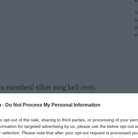
A
k
s
v
n menthető tőkét meg kell óvni.
u -
Do Not Process My Personal Information
rált forrásként a Google Keresőben!
to opt-out of the sale, sharing to third parties, or processing of your per
formation for targeted advertising by us, please use the below opt-out s
ei szőlőhegyen is kimutatták a szőlő
r selection. Please note that after your opt-out request is processed y