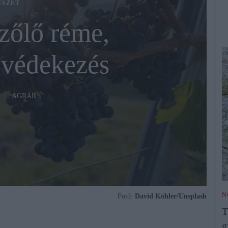
ÉSZET
zőlő réme,
 védekezés
AGRÁR
N
Fotó:
David Köhler/Unsplash
T
g