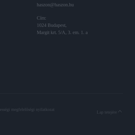
haszon@haszon.hu
Cím:
1024 Budapest,
Margit krt. 5/A, 3. em. 1. a
sségi megfelelőségi nyilatkozat
Lap tetejére