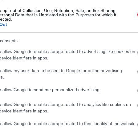
o opt-out of Collection, Use, Retention, Sale, and/or Sharing
ersonal Data that Is Unrelated with the Purposes for which it
t használunk
lected.
Out
tudomást szerez a hatóság a gyanúról, akkor annál gyorsabb
consents
eket is be kell vonni. A Hegyközségek Nemzeti Tanácsa 6-8
ját a Nébih koordinálja."
o allow Google to enable storage related to advertising like cookies on
evice identifiers in apps.
etegség ellen nem tudunk védekezni, de odafigyeléssel sok
 is az előírt védekezések betartása, de a szüret utáni
o allow my user data to be sent to Google for online advertising
szágos légi védekezés indul a betegséggel legsúlyosabban
s.
egészséges szaporítóanyag és ezt kell felhasználni az újra
to allow Google to send me personalized advertising.
köz, ami a kezünkben van.
o allow Google to enable storage related to analytics like cookies on
z illetékes kormányhivatalhoz, amelyhez minden háttér
evice identifiers in apps.
o allow Google to enable storage related to functionality of the website