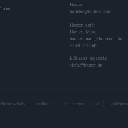
Haszon
émánt
hirdetes@kodmedia.hu
Haszon Agrár
Haraszti Márta
haraszti.marta@kodmedia.hu
+36305157045
Előfizetés, terjesztés:
elofiz@haszon.hu
védelmi szabályzat
médiaajánló
impresszum
ászf
akadálymente