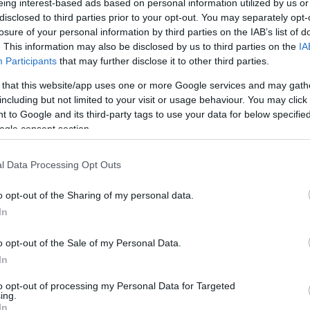
eing interest-based ads based on personal information utilized by us or
egséget. Ez azt jelenti, hogy a
disclosed to third parties prior to your opt-out. You may separately opt-
én kell elrendelni a növényvédelmi
losure of your personal information by third parties on the IAB’s list of
. This information may also be disclosed by us to third parties on the
IA
Participants
that may further disclose it to other third parties.
 that this website/app uses one or more Google services and may gath
including but not limited to your visit or usage behaviour. You may click 
 to Google and its third-party tags to use your data for below specifi
i főosztályvezetője arra hívta fel a figyelmet, hogy olyan
ogle consent section.
védekezni, ezért a megelőzés lehet az egyetlen megoldás,
l Data Processing Opt Outs
Á
 fitoplazmás fertőzés, idén viszont fokozottan erősödött a
o opt-out of the Sharing of my personal data.
I
n szükséges határozott és koncentrált intézkedés sorozatot
In
á
v úgy néz ki, hogy ezt a betegséget vissza kell szorítani és
thető szőlőterületeket – ez csak minden érintett fokozott
o opt-out of the Sale of my Personal Data.
H
zőlőtermesztők – együttműködésével valósulhat meg. Az
In
á
y ha a tüneteket mutató tőkéket minél előbb bejelentik a
b
to opt-out of processing my Personal Data for Targeted
 – írja a novenyvedoszer.hu.
ing.
r
In