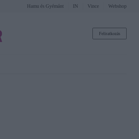
Hamu és Gyémánt
IN
Vince
Webshop
Feliratkozás