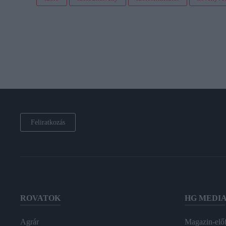
Feliratkozás
ROVATOK
HG MEDI
Agrár
Magazin-előf