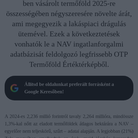
ben vásárolt termőföld 2025-re
összességében négyszeresére növelte árát,
ami megegyezik a lakáspiaci drágulás
ütemével. Ezek a következtetések
vonhatók le a NAV ingatlanforgalmi
adatbázisát feldolgozó legfrissebb OTP
Termőföld Értéktérképből.
Állítsd be oldalunkat preferált forrásként a
Google Keresőben!
A 2024-es 2,236 millió forintról tavaly 2,264 millióra, mindössze
1,3%-kal nőtt az eladott termőföldek átlagos hektárára a NAV –
egyelőre nem teljeskörű, szűrt – adatai alapján. A legjobban (21%)