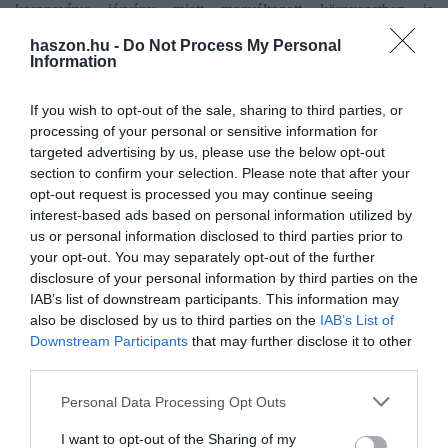
koronavírus járvány miatt megváltozott környezetben is
ellenállónak bizonyult. Viszont 2021-22-ben, majd 2024-től a
haszon.hu -
Do Not Process My Personal
lakóingatlan-áremelkedés látványos növekedésével tavaly
Information
kiegyenlítődött a két ingatlantípus hosszú távú árindexe.
Egy
hektár, 2010-ben vásárolt termőföld összességében átlagosan
If you wish to opt-out of the sale, sharing to third parties, or
négyszeresére növelte árát 2025-re.
processing of your personal or sensitive information for
targeted advertising by us, please use the below opt-out
section to confirm your selection. Please note that after your
„A termőföld-piac több tényező miatt jelenleg visszafogott, a
opt-out request is processed you may continue seeing
földárak növekedése évek óta lassul. Az érdemi mennyiségű
interest-based ads based on personal information utilized by
földvásárlást potenciálisan támogató kedvezményes
us or personal information disclosed to third parties prior to
hitelprogramok csak korlátozottan érhetők el. A jó földek
your opt-out. You may separately opt-out of the further
fogyóban vannak, emellett a kínálat amiatt is csökken, hogy az
disclosure of your personal information by third parties on the
elmúlt években egyre többen a megtartás mellett döntenek. A
IAB’s list of downstream participants. This information may
növénytermesztés jövedelmezősége több tényező, de elsősorban az
also be disclosed by us to third parties on the
IAB’s List of
Downstream Participants
that may further disclose it to other
évek óta ismétlődő aszály okozta terméskiesések miatt romlik, a
third parties.
költségekhez képest a felvásárlói és tőzsdei árak alacsonyak, vagy
folyamatosan csökkennek. Mindemellett a mezőgazdaságot is
Please note that this website/app uses one or more Google
Personal Data Processing Opt Outs
negatívan érinti a munkaerőhiány”
– sorolja a piaci lassulás okait
services and may gather and store information including but
Szabó István, az OTP agrárgazdasági értékesítési igazgatója.
not limited to your visit or usage behaviour. You may click to
I want to opt-out of the Sharing of my