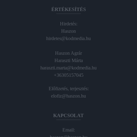
ÉRTÉKESÍTÉS
Hirdetés:
Haszon
hirdetes@kodmedia.hu
Haszon Agrár
Haraszti Márta
haraszti.marta@kodmedia.hu
+36305157045
Előfizetés, terjesztés:
elofiz@haszon.hu
KAPCSOLAT
Email: