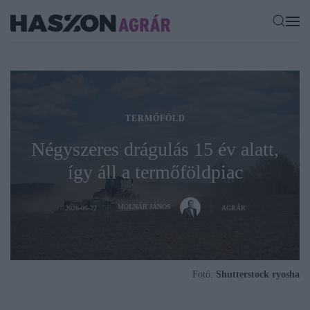
TERMŐFÖLD
Négyszeres drágulás 15 év alatt,
így áll a termőföldpiac
MOLNÁR JÁNOS
2026-06-22
AGRÁR
Fotó:
Shutterstock ryosha