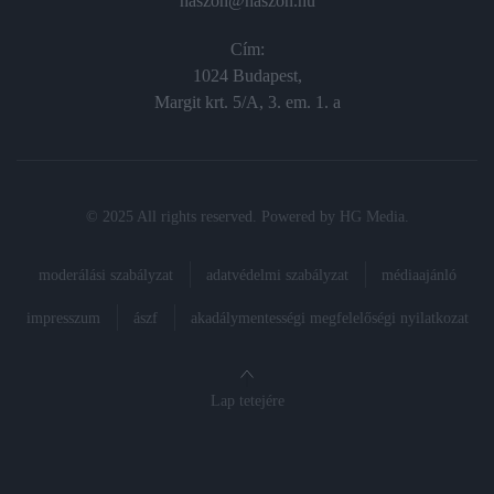
haszon@haszon.hu
Cím:
1024 Budapest,
Margit krt. 5/A, 3. em. 1. a
© 2025 All rights reserved. Powered by
HG Media
.
moderálási szabályzat
adatvédelmi szabályzat
médiaajánló
impresszum
ászf
akadálymentességi megfelelőségi nyilatkozat
Lap tetejére