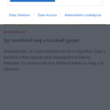
Data Deletion
Data Access
Adatvédelmi szabályzat
KERTÁPOLÁS
Így mentheted meg a kiszáradt gyepet
Bosszantó tény, de a nyári hőségben pár hét is elég ahhoz, hogy a
korábban zölden ragyogó gyep megsárguljon és teljesen
kifakuljon. Ez azonban még nem feltétlenül jelenti azt, hogy a fű
elpusztult.