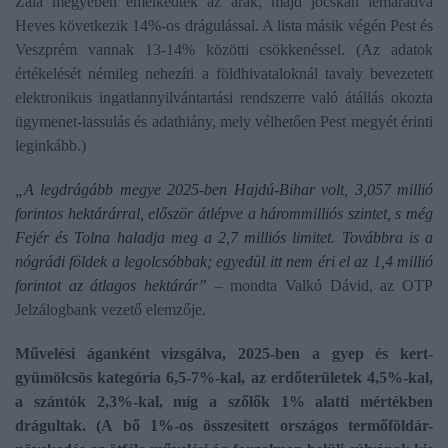
Zala megyében emelkedtek az árak, majd jócskán lemaradva
Heves következik 14%-os drágulással. A lista másik végén Pest és
Veszprém vannak 13-14% közötti csökkenéssel. (Az adatok
értékelését némileg nehezíti a földhivataloknál tavaly bevezetett
elektronikus ingatlannyilvántartási rendszerre való átállás okozta
ügymenet-lassulás és adathiány, mely vélhetően Pest megyét érinti
leginkább.)
„A legdrágább megye 2025-ben Hajdú-Bihar volt, 3,057 millió
forintos hektárárral, először átlépve a hárommilliós szintet, s még
Fejér és Tolna haladja meg a 2,7 milliós limitet. Továbbra is a
nógrádi földek a legolcsóbbak; egyedül itt nem éri el az 1,4 millió
forintot az átlagos hektárár”
– mondta Valkó Dávid, az OTP
Jelzálogbank vezető elemzője.
Művelési áganként vizsgálva, 2025-ben a gyep és kert-
gyümölcsös kategória 6,5-7%-kal, az erdőterületek 4,5%-kal,
a szántók 2,3%-kal, míg a szőlők 1% alatti mértékben
drágultak. (A bő 1%-os összesített országos termőföldár-