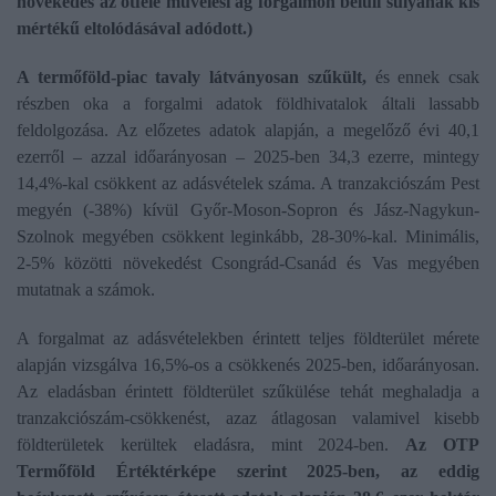
növekedés az ötféle művelési ág forgalmon belüli súlyának kis
mértékű eltolódásával adódott.)
A termőföld-piac tavaly látványosan szűkült,
és ennek csak
részben oka a forgalmi adatok földhivatalok általi lassabb
feldolgozása. Az előzetes adatok alapján, a megelőző évi 40,1
ezerről – azzal időarányosan – 2025-ben 34,3 ezerre, mintegy
14,4%-kal csökkent az adásvételek száma. A tranzakciószám Pest
megyén (-38%) kívül Győr-Moson-Sopron és Jász-Nagykun-
Szolnok megyében csökkent leginkább, 28-30%-kal. Minimális,
2-5% közötti növekedést Csongrád-Csanád és Vas megyében
mutatnak a számok.
A forgalmat az adásvételekben érintett teljes földterület mérete
alapján vizsgálva 16,5%-os a csökkenés 2025-ben, időarányosan.
Az eladásban érintett földterület szűkülése tehát meghaladja a
tranzakciószám-csökkenést, azaz átlagosan valamivel kisebb
földterületek kerültek eladásra, mint 2024-ben.
Az OTP
Termőföld Értéktérképe szerint 2025-ben, az eddig