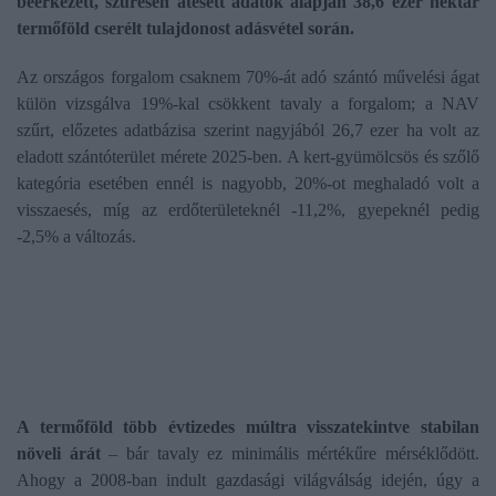
beérkezett, szűrésen átesett adatok alapján 38,6 ezer hektár
termőföld cserélt tulajdonost adásvétel során.
Az országos forgalom csaknem 70%-át adó szántó művelési ágat
külön vizsgálva 19%-kal csökkent tavaly a forgalom; a NAV
szűrt, előzetes adatbázisa szerint nagyjából 26,7 ezer ha volt az
eladott szántóterület mérete 2025-ben. A kert-gyümölcsös és szőlő
kategória esetében ennél is nagyobb, 20%-ot meghaladó volt a
visszaesés, míg az erdőterületeknél -11,2%, gyepeknél pedig
-2,5% a változás.
A termőföld több évtizedes múltra visszatekintve stabilan
növeli árát
– bár tavaly ez minimális mértékűre mérséklődött.
Ahogy a 2008-ban indult gazdasági világválság idején, úgy a