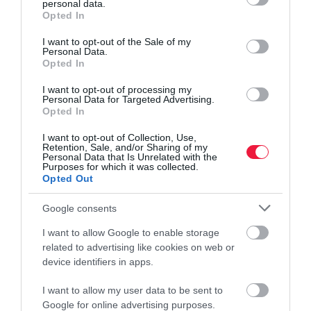
personal data.
grant or deny consent to Google and its third-party tags to
Opted In
use your data for below specified purposes in below Google
Mindezek mellett a földpiaci adásvételek számát a
consent section.
gazdaságátadások elindulása is csökkenti, ezek ugyanis – a
I want to opt-out of the Sale of my
Personal Data.
megindult földterület bekebelezésekhez hasonlóan – nem kerülnek
Opted In
be a hivatalos forgalmi statisztikákba. Ezekkel párhuzamosan
I want to opt-out of processing my
pedig az állami földértékesítések volumene is csökken.
Personal Data for Targeted Advertising.
Opted In
Olvasd el ezt is!
I want to opt-out of Collection, Use,
Retention, Sale, and/or Sharing of my
Personal Data that Is Unrelated with the
Az ingatlan vagy a termőföld a drágulási bajnok?
Purposes for which it was collected.
Opted Out
Itt a válasz
Google consents
I want to allow Google to enable storage
related to advertising like cookies on web or
device identifiers in apps.
termőföld
drágulás
árak
piac
haszon
I want to allow my user data to be sent to
Google for online advertising purposes.