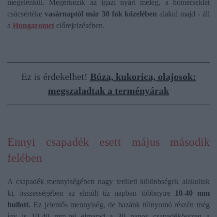
megélénkül. Megérkezik az igazi nyári meleg, a hőmérséklet
csúcsértéke
vasárnaptól már 30 fok közelében
alakul majd - áll
a
Hungaromet
előrejelzésében.
Ez is érdekelhet!
Búza, kukorica, olajosok:
megszaladtak a terményárak
Ennyi csapadék esett május második
felében
A csapadék mennyiségében nagy területi különbségek alakultak
ki, összességében az elmúlt tíz napban többnyire
10-40 mm
hullott.
Ez jelentős mennyiség, de hazánk túlnyomó részén még
így is 10-40 mm-rel elmarad a 30 napos csapadékösszeg a