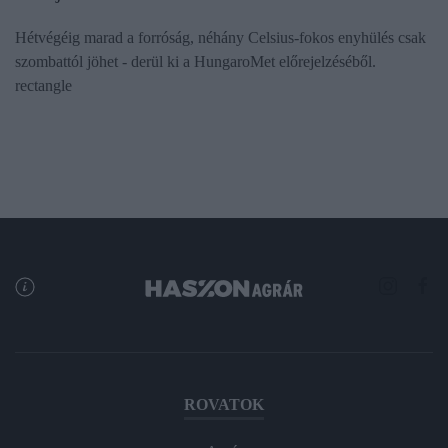
Hétvégéig marad a forróság, néhány Celsius-fokos enyhülés csak
szombattól jöhet - derül ki a HungaroMet előrejelzéséből.
rectangle
ROVATOK