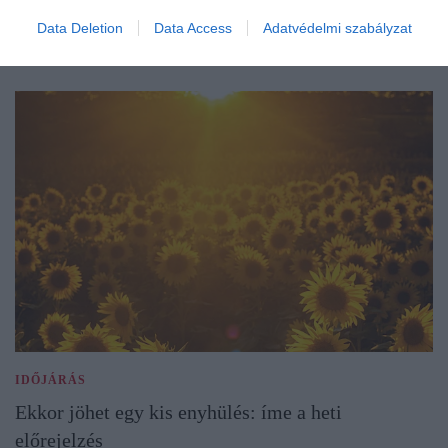
Data Deletion
Data Access
Adatvédelmi szabályzat
IDŐJÁRÁS
Ekkor jöhet egy kis enyhülés: íme a heti
előrejelzés