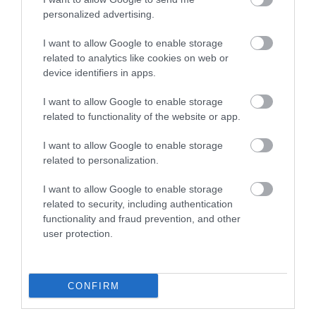
personalized advertising.
I want to allow Google to enable storage
related to analytics like cookies on web or
FÖLDEK
device identifiers in apps.
Csakis így szabad trágyázni augusztusban
I want to allow Google to enable storage
Augusztusra a kert már túl van a leglátványosabb növekedési
related to functionality of the website or app.
időszakon, a paradicsom, a paprika és az uborka azonban
I want to allow Google to enable storage
továbbra is dolgozik. Folyamatosan érlelik a terméseket,
related to personalization.
miközben az évelők és a…
I want to allow Google to enable storage
related to security, including authentication
functionality and fraud prevention, and other
user protection.
CONFIRM