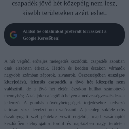
csapadék jövő hét közepéig nem lesz,
kisebb területeken azért eshet.
Állítsd be oldalunkat preferált forrásként a
Google Keresőben!
A hét végétől erőteljes melegedés kezdődik, csapadék azonban
csak elszórtan érkezik. Hétfőn és kedden északon várhatók
nagyobb számban záporok, zivatarok. Összességében
országos
kiterjedésű, jelentős csapadék a jövő hét közepéig nem
valószínű,
de a jövő hét elején északon hullhat számottevő
mennyiség. A talajokra a legtöbb helyen a nedvességvesztés lesz a
jellemző. A gombás növénybetegségek terjedéséhez kedvező
tartósan vizes levélzet nem valószínű. A jelenleg sokfelé erős
északnyugati szél péntekre veszít erejéből, majd vasárnaptól
kezdődően délnyugatira fordul és napközben nagy területen