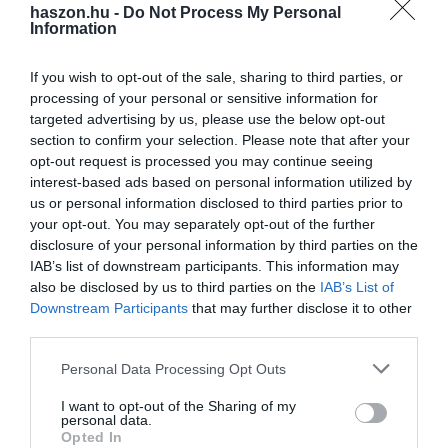
optimális fejlődéshez. Az esők által megöntözött talaj azonban a
haszon.hu -
Do Not Process My Personal
Information
gyomok növekedésének
is nagyon kedvez.
If you wish to opt-out of the sale, sharing to third parties, or
processing of your personal or sensitive information for
targeted advertising by us, please use the below opt-out
Olvasd el ezt is!
section to confirm your selection. Please note that after your
opt-out request is processed you may continue seeing
Kukorica helyett jöhet a cirok: emiatt váltanak a
interest-based ads based on personal information utilized by
gazdák
us or personal information disclosed to third parties prior to
your opt-out. You may separately opt-out of the further
Ne húzkodd ki ezeket a gyomokat a kertben, mert
disclosure of your personal information by third parties on the
hasznosak
IAB’s list of downstream participants. This information may
Így csökkentheted a kullancsveszélyt a kertben
also be disclosed by us to third parties on the
IAB’s List of
Downstream Participants
that may further disclose it to other
third parties.
időjárás
hungaromet
előrejelzés
csapadék
Please note that this website/app uses one or more Google
Personal Data Processing Opt Outs
services and may gather and store information including but
not limited to your visit or usage behaviour. You may click to
I want to opt-out of the Sharing of my
personal data.
grant or deny consent to Google and its third-party tags to
Opted In