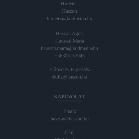
Hirdetés:
Haszon
hirdetes@kodmedia.hu
Haszon Agrár
Haraszti Márta
haraszti.marta@kodmedia.hu
+36305157045
Előfizetés, terjesztés:
elofiz@haszon.hu
KAPCSOLAT
Email:
haszon@haszon.hu
Cím: