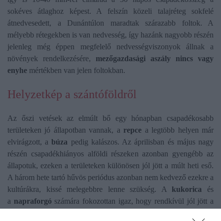
sokéves átlaghoz képest. A felszín közeli talajréteg sokfelé
átnedvesedett, a Dunántúlon maradtak szárazabb foltok. A
mélyebb rétegekben is van nedvesség, így hazánk nagyobb részén
jelenleg még éppen megfelelő nedvességviszonyok állnak a
növények rendelkezésére,
mezőgazdasági aszály nincs vagy
enyhe
mértékben van jelen foltokban.
Helyzetkép a szántóföldről
Az őszi vetések az elmúlt bő egy hónapban csapadékosabb
területeken jó állapotban vannak, a
repce
a legtöbb helyen már
elvirágzott, a
búza
pedig kalászos. Az áprilisban és május nagy
részén csapadékhiányos alföldi részeken azonban gyengébb az
állapotuk, ezeken a területeken különösen jól jött a múlt heti eső.
A három hete tartó hűvös periódus azonban nem kedvező ezekre a
kultúrákra, kissé melegebbre lenne szükség. A
kukorica
és
a
napraforgó
számára fokozottan igaz, hogy rendkívül jól jött a
csapadék, de a jelenleginél magasabb hőmérséklet kellene az