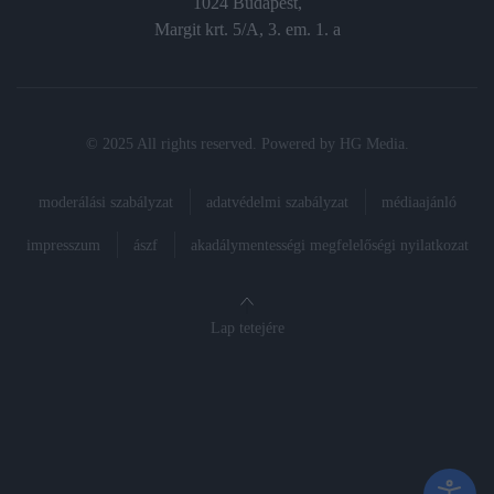
1024 Budapest,
Margit krt. 5/A, 3. em. 1. a
© 2025 All rights reserved. Powered by
HG Media
.
moderálási szabályzat
adatvédelmi szabályzat
médiaajánló
impresszum
ászf
akadálymentességi megfelelőségi nyilatkozat
Lap tetejére