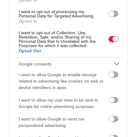
Opted In
meghatározó
napokban…
jelentőséggel…
I want to opt-out of processing my
Personal Data for Targeted Advertising.
Opted In
I want to opt-out of Collection, Use,
Retention, Sale, and/or Sharing of my
Personal Data that Is Unrelated with the
Purposes for which it was collected.
Opted Out
Google consents
I want to allow Google to enable storage
NÖVÉNYTERMESZTÉS
NÖVÉNYTERMESZTÉS
NÖVÉNYTERMESZT
related to advertising like cookies on web or
Sokat kell
Veszélyben a
Kínjában
device identifiers in apps.
öntöznöd a
magyarok
előbb érik a
I want to allow my user data to be sent to
kertedet?
kedvenc
kukorica
Google for online advertising purposes.
Ezek a
gyümölcse!
I want to allow Google to send me
növények
personalized advertising.
bírják az