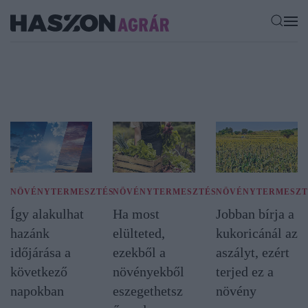
NÖVÉNYTERMESZTÉS
NÖVÉNYTERMESZTÉS
NÖVÉNYTERMESZT
Így alakulhat
Ha most
Jobban bírja a
hazánk
elülteted,
kukoricánál az
időjárása a
ezekből a
aszályt, ezért
következő
növényekből
terjed ez a
napokban
eszegethetsz
növény