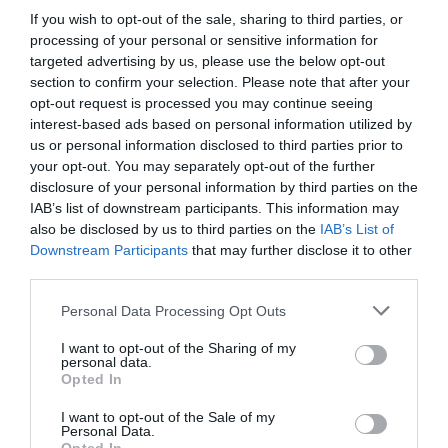
Mutatjuk,
Ez vezetett a
Magyar
If you wish to opt-out of the sale, sharing to third parties, or
enyhülhet-e az
hazai
sörben
processing of your personal or sensitive information for
aszály a
málnatermesztés
magyar komló
targeted advertising by us, please use the below opt-out
section to confirm your selection. Please note that after your
következő
hanyatlásához
opt-out request is processed you may continue seeing
napokban
interest-based ads based on personal information utilized by
us or personal information disclosed to third parties prior to
Itt a legfrissebb,
A jelenlegi trendek
A „magyar komló
your opt-out. You may separately opt-out of the further
egy hétre
alapján néhány
fővárosává” vált
disclosure of your personal information by third parties on the
IAB’s list of downstream participants. This information may
vonatkozó
éven belül szinte
egy Somogy
also be disclosed by us to third parties on the
IAB’s List of
időjárás-
teljesen
megyei pár száz
Downstream Participants
that may further disclose it to other
előrejelzés!
megszűnhet a
lelkes falu az
third parties.
Mutatjuk, hogy
kereskedelmi célú
utóbbi években. A
Please note that this website/app uses one or more Google
milyen idő várható
málnatermesztés
település
Personal Data Processing Opt Outs
services and may gather and store information including but
a következő
Magyarországon,
komlóültetvénye
not limited to your visit or usage behaviour. You may click to
I want to opt-out of the Sharing of my
napokban!
pedig a
az egyik vezető
personal data.
grant or deny consent to Google and its third-party tags to
kilencvenes
magyarországi
Opted In
use your data for below specified purposes in below Google
években
sörgyárat látja el
consent section.
I want to opt-out of the Sale of my
nemzetközileg is
friss komlóval. A
Personal Data.