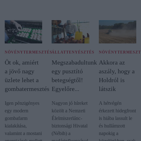
NÖVÉNYTERMESZTÉS
ÁLLATTENYÉSZTÉS
NÖVÉNYTERMESZT
Öt ok, amiért
Megszabadultunk
Akkora az
a jövő nagy
egy pusztító
aszály, hogy a
üzlete lehet a
betegségtől!
Holdról is
gombatermesztés
Egyelőre...
látszik
Igen pénzigényes
Nagyon jó híreket
A hétvégén
egy modern
közölt a Nemzeti
érkezett hidegfront
gombafarm
Élelmiszerlánc-
is hiába lassult le
kialakítása,
biztonsági Hivatal
és hullámzott
valamint a mostani
(Nébih) a
napokig a
energiaárak mellett
madárinfluenzával
közelünkben, csak