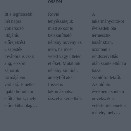
ősszel
Itt a legfrissebb,
Rövid
A
hét napra
tenyészidejük
takarmánycirokot
vonatkozó
miatt akkor is
évtizedek óta
időjárás-
betakarítható
termesztik
előrejelzés!
néhány növény az
hazánkban,
Csapadék
idén, ha most
azonban a
továbbra is csak
veted vagy ülteted
rendszerváltás
alig, elszórt
el őket. Mutatunk
után szinte eltűnt a
záporok
néhány kultúrát,
hazai
formájában
amelyből akár
szántóföldekről.
várható. Emellett
frisset is
Az utóbbi
újabb hőhullám
lakomázhatsz
években azonban
előtt állunk, mely
ősszel a kertedből.
növekszik a
előre láthatólag…
vetésterületeinek a
mérete, mely…