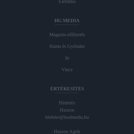
Életstílus
HG MEDIA
Magazin-előfizetés
Hamu és Gyémánt
In
Vince
ÉRTÉKESÍTÉS
Hirdetés:
Haszon
hirdetes@kodmedia.hu
Haszon Agrár