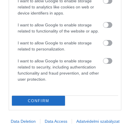
I want to allow Google to enable storage
aszályt!
related to analytics like cookies on web or
device identifiers in apps.
Ahogyan egyre
A tavalyi
A talajok tovább
melegebb és
almatermés
száradtak, a július
I want to allow Google to enable storage
szárazabb lesz
kétharmadára
végi átmeneti
related to functionality of the website or app.
hazánk klímája,
számítanak idén a
enyhülés után
I want to allow Google to enable storage
úgy változnak a
szakemberek. A
ismét nőtt a súlyos
related to personalization.
kertekben és a
tavaszi fagy és a
vagy nagyfokú
szántóföldeken
nyári aszály is
aszállyal érintett
I want to allow Google to enable storage
termelt növények
rosszul érintette a
területek
related to security, including authentication
fajtái, fajai is.
termést. A
nagysága. A nyár
functionality and fraud prevention, and other
Olyan kultúrák
kedvezőtlen
szélsőséges
user protection.
kerülhetnek
időjárás ráadásul a
időjárása
előtérbe a hazai
jövő évi
megváltoztatta a
földeken,
almatermést is…
növények…
CONFIRM
amelyek…
Data Deletion
Data Access
Adatvédelmi szabályzat