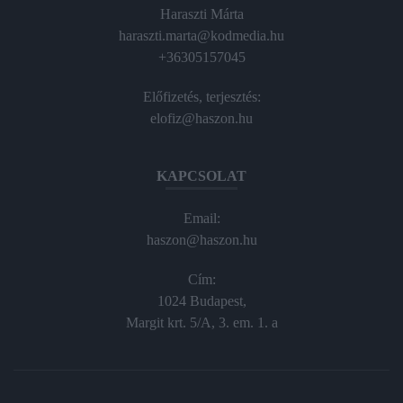
Haraszti Márta
haraszti.marta@kodmedia.hu
+36305157045
Előfizetés, terjesztés:
elofiz@haszon.hu
KAPCSOLAT
Email:
haszon@haszon.hu
Cím:
1024 Budapest,
Margit krt. 5/A, 3. em. 1. a