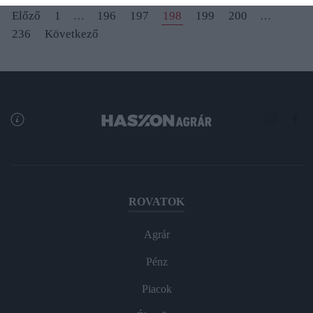
Előző
1
196
197
198
199
200
…
…
236
Következő
ROVATOK
Agrár
Pénz
Piacok