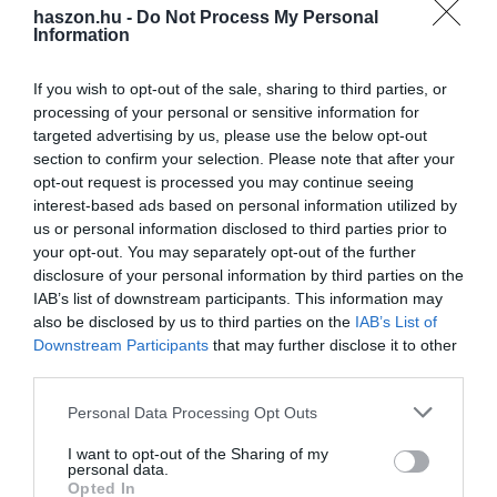
Egyes hagyományos radarképeken a zivatarcellák minden
haszon.hu -
Do Not Process My Personal
Information
nedvességet tartalmazó részét láthatjuk. Más - például a NAK által
használt - térképeken kisebbnek tűnhetnek a zivatarfelhők. Ennek
If you wish to opt-out of the sale, sharing to third parties, or
az az oka, hogy azokon a magasabb tartományokban olyan
processing of your personal or sensitive information for
értékek is megjelenhetnek, amelyek jég jelenlétére utalhatnak.
targeted advertising by us, please use the below opt-out
section to confirm your selection. Please note that after your
Ezek segítségével meg lehet állapítani, hogy zivatarcella egyes
opt-out request is processed you may continue seeing
részeiben, például 10 km-es magasságban, a becsléseik szerint
interest-based ads based on personal information utilized by
például -45 °C volt. Ekkora magasságból ilyen alacsony
us or personal information disclosed to third parties prior to
hőmérséklet mellett akár nagyobb méretű jég is eshetett.
your opt-out. You may separately opt-out of the further
disclosure of your personal information by third parties on the
Egy-egy jégészlelés adatait a térkép bal felső sarkában lehet látni a
IAB’s list of downstream participants. This information may
also be disclosed by us to third parties on the
IAB’s List of
Kamara térképein, melyben a jégbejelentés dátumát, időtartamát,
Downstream Participants
that may further disclose it to other
illetve a jég méretét és mennyiségét lehet megnézni. Az
third parties.
észlelésekből az is jól látszódhat, hogy melyik cellából hullhatott
jég, illetve milyen irányban haladt tovább a rendszer.
Please note that this website/app uses one or more Google
Personal Data Processing Opt Outs
services and may gather and store information including but
Jégészlelések
not limited to your visit or usage behaviour. You may click to
I want to opt-out of the Sharing of my
personal data.
grant or deny consent to Google and its third-party tags to
Opted In