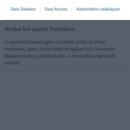
Data Deletion
Data Access
Adatvédelmi szabályzat
ÁLLATTARTÁS
Afrikai kór pusztít Európában
A napokban Finnországban is felütötte a fejét az afrikai
sertéspestis, amely Európa több országában évek óta komoly
állategészségügyi problémát okoz. A vírust július végén talált
elhullott…