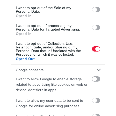
use your data for below specified purposes in below Google
consent section.
I want to opt-out of the Sale of my
Personal Data.
Opted In
I want to opt-out of processing my
Personal Data for Targeted Advertising.
Opted In
I want to opt-out of Collection, Use,
Retention, Sale, and/or Sharing of my
Personal Data that Is Unrelated with the
Purposes for which it was collected.
Fotó: OMSZ és NAK
Opted Out
Google consents
radar
radarképek
időjárás
előrejelzés
I want to allow Google to enable storage
meteorológia
related to advertising like cookies on web or
device identifiers in apps.
I want to allow my user data to be sent to
Google for online advertising purposes.