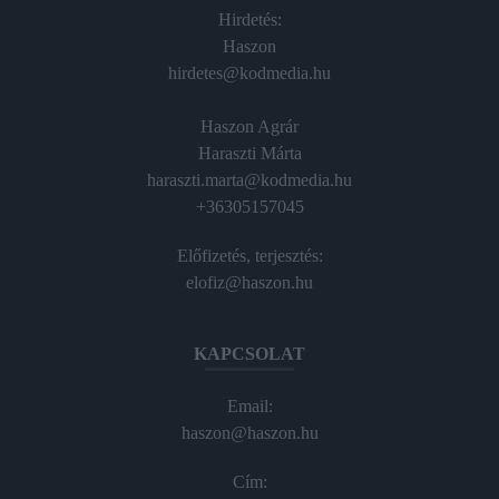
Hirdetés:
Haszon
hirdetes@kodmedia.hu
Haszon Agrár
Haraszti Márta
haraszti.marta@kodmedia.hu
+36305157045
Előfizetés, terjesztés:
elofiz@haszon.hu
KAPCSOLAT
Email:
haszon@haszon.hu
Cím: