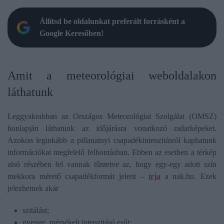
Állítsd be oldalunkat preferált forrásként a
Google Keresőben!
Amit a meteorológiai weboldalakon
láthatunk
Leggyakrabban az Országos Meteorológiai Szolgálat (OMSZ)
honlapján láthatunk az időjárásra vonatkozó radarképeket.
Azokon leginkább a pillanatnyi csapadékintenzitásról kaphatunk
információkat megfelelő felbontásban. Ebben az esetben a térkép
alsó részében fel vannak tűntetve az, hogy egy-egy adott szín
mekkora mérető csapadékformát jelent –
írja
a nak.hu. Ezek
jelezhetnek akár
szitálást;
gyenge, mérsékelt intenzitású esőt;