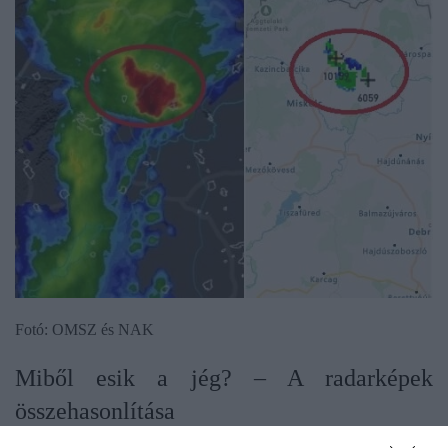
Fotó: OMSZ és NAK
Miből esik a jég? – A radarképek
összehasonlítása