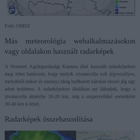
Fotó: OMSZ
Más meteorológia webalkalmazásokon
vagy oldalakon használt radarképek
A Nemzeti Agrárgazdasági Kamara által használt radarképeken
meg lehet határozni, hogy melyik zivatarcella volt jégveszélyes,
melyikből mikor és mennyi ideig hullhatott károkat okozó jég egy
adott területen. A radarképeken általában azt láthatjuk, hogy a
zivatarcella átmérője 10-20 km, míg a szupercelláké esetenként
30-40 km is lehet.
Radarképek összehasonlítása