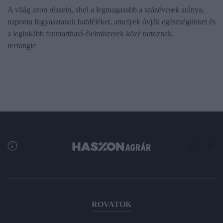
A világ azon részein, ahol a legmagasabb a százévesek aránya,
naponta fogyasztanak babféléket, amelyek óvják egészségünket és
a leginkább fenntartható élelmiszerek közé tartoznak.
rectangle
ROVATOK