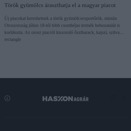
Török gyümölcs áraszthatja el a magyar piacot
Új piacokat kereshetnek a török gyümölcsexportőrök, miután
Oroszország július 18-tól több csonthéjas termék behozatalát is
korlátozta. Az orosz piacról kiszoruló őszibarack, kajszi, szilva…
rectangle