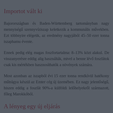
Importot vált ki
Bajorországban és Baden-Württemberg tartományban nagy
mennyiségű szennyvíziszap keletkezik a kommunális művekben.
Ezt többnyire elégetik, az eredmény nagyjából 45–50 ezer tonna
iszaphamu évente.
Ennek pedig elég magas foszfortartalma: 8–13% közt alakul. De
visszanyerésre eddig alig használták, mivel a benne lévő foszfátok
csak kis mértékben hasznosíthatók a növények számára.
Most azonban az iszapból évi 15 ezer tonna rendkívül hatékony
műtrágya készül az Emter cég új üzemében. Ez nagy jelentőségű,
hiszen eddig a foszfát 90%-a külföldi lelőhelyekről származott,
főleg Marokkóból.
A lényeg egy új eljárás