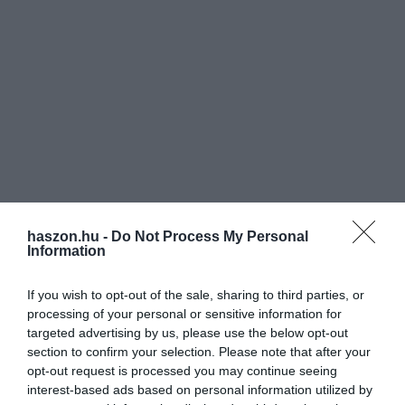
Ammóniagyártás apró villámokkal
Világszerte sok ammóniát használnak műtrágyák,
hűtőközegek és sok egyéb vegyi anyag előállításához.
Ma főleg egy 19. századi, energiaigényes módszerrel
zajlik az ipari léptékű termelés, ez a Haber–Bosch-
eljárás. Sokan próbálnak környezetbarátabb
megoldásokat találni, de talán a legizgalmasabb a
Sydney-i Egyetem újítása: a kutatók mesterséges
haszon.hu -
Do Not Process My Personal
villámokkal „kicsiklandozzák” a levegőből az ammóniát.
Information
Ehhez pedig nem kell sok energia, sem fosszilis
tüzelőanyagok vagy drága katalizátor. A levegő
If you wish to opt-out of the sale, sharing to third parties, or
processing of your personal or sensitive information for
oxigénjét és nitrogénjét plazma állapotba hozva a
targeted advertising by us, please use the below opt-out
nitrogén-oxid molekulákat egy membrános elektrolizáló
section to confirm your selection. Please note that after your
cellába vezetik. Mivel így az ammónia eleve gáz
opt-out request is processed you may continue seeing
halmazállapotú, könnyű kinyerni. Így elkerülhető a
interest-based ads based on personal information utilized by
folyadékban való oldódás és az azt követő leválasztás.