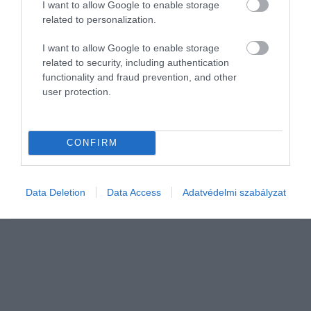
I want to allow Google to enable storage
related to personalization.
I want to allow Google to enable storage
related to security, including authentication
functionality and fraud prevention, and other
user protection.
KERT
A növény, aminek a száraz kórója is kincset ér
CONFIRM
A júliusban teljes pompájában virágzó bíbor kasvirág nemcsak az
egyik legszebb gyógynövényünk, hanem a virágzás befejezése
után, elszáradt kóróként is létfontosságú szerepet tölt be a kert
Data Deletion
Data Access
Adatvédelmi szabályzat
téli…