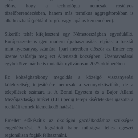
előny, hogy a technológia nemcsak rostélyos
tüzelőberendezésben, hanem más termikus aggregátorokban is
alkalmazható (például forgó- vagy lapátos kemencében).
Sikerült tehát kifejleszteni egy Németországban egyedülálló,
Európa-szerte is igen modern újrahasznosítási eljárást a foszfát
mint nyersanyag számára. Ipari méretben először az Emter cég
üzeme valósítja meg ezt Altenstadt községben. Üzemavatással
egybekötve már be is mutatták nyilvánosan 2025 októberében.
Ez költséghatékony megoldás a közelgő visszanyerési
kötelezettség teljesítésére nemcsak a szennyvíztisztítók, de a
települések számára is. A Bonni Egyetem és a Bajor Állami
Mezőgazdasági Intézet (LfL) pedig terepi kísérletekkel igazolta a
reciklált termék kiemelkedő hatását.
Emellett előkészítik az ökológiai gazdálkodáshoz szükséges
engedélyezést. A legyártott bajor műtrágya teljes egészét
regionálisan fogják felhasználni.