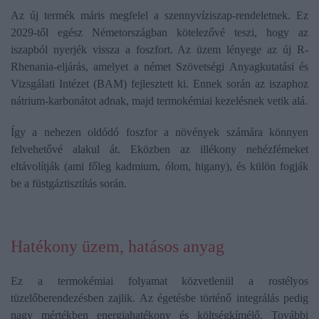
Az új termék máris megfelel a szennyvíziszap-rendeletnek. Ez
2029-től egész Németországban kötelezővé teszi, hogy az
iszapból nyerjék vissza a foszfort. Az üzem lényege az új R-
Rhenania-eljárás, amelyet a német Szövetségi Anyagkutatási és
Vizsgálati Intézet (BAM) fejlesztett ki. Ennek során az iszaphoz
nátrium-karbonátot adnak, majd termokémiai kezelésnek vetik alá.
Így a nehezen oldódó foszfor a növények számára könnyen
felvehetővé alakul át. Eközben az illékony nehézfémeket
eltávolítják (ami főleg kadmium, ólom, higany), és külön fogják
be a füstgáztisztítás során.
Hatékony üzem, hatásos anyag
Ez a termokémiai folyamat közvetlenül a rostélyos
tüzelőberendezésben zajlik. Az égetésbe történő integrálás pedig
nagy mértékben energiahatékony és költségkímélő. További