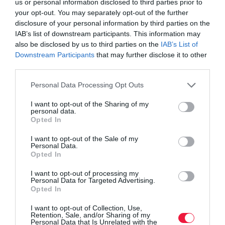
us or personal information disclosed to third parties prior to
Tehát a módszer sokkal olcsóbb, egyszerűbb és tisztább,
your opt-out. You may separately opt-out of the further
mint a Haber–Bosch-eljárás.
disclosure of your personal information by third parties on the
IAB’s list of downstream participants. This information may
also be disclosed by us to third parties on the
IAB’s List of
Downstream Participants
that may further disclose it to other
third parties.
Please note that this website/app uses one or more Google
Personal Data Processing Opt Outs
Olvasd el ezt is!
services and may gather and store information including but
not limited to your visit or usage behaviour. You may click to
I want to opt-out of the Sharing of my
A gazdáknak kedvezhetnek a műtrágyapiaci
personal data.
grant or deny consent to Google and its third-party tags to
Opted In
változások
use your data for below specified purposes in below Google
Nemzetközi díj a magyar tápanyag-gazdálkodási
consent section.
I want to opt-out of the Sale of my
Personal Data.
szoftver készítőinek
Opted In
I want to opt-out of processing my
Personal Data for Targeted Advertising.
foszfát
műtrágya
szennyvíz
műtrágyapiac
Opted In
foszfor
I want to opt-out of Collection, Use,
Retention, Sale, and/or Sharing of my
Personal Data that Is Unrelated with the