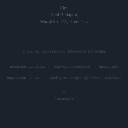
Cím:
1024 Budapest,
Margit krt. 5/A, 3. em. 1. a
© 2025 All rights reserved. Powered by
HG Media
.
moderálási szabályzat
adatvédelmi szabályzat
médiaajánló
impresszum
ászf
akadálymentességi megfelelőségi nyilatkozat
Lap tetejére