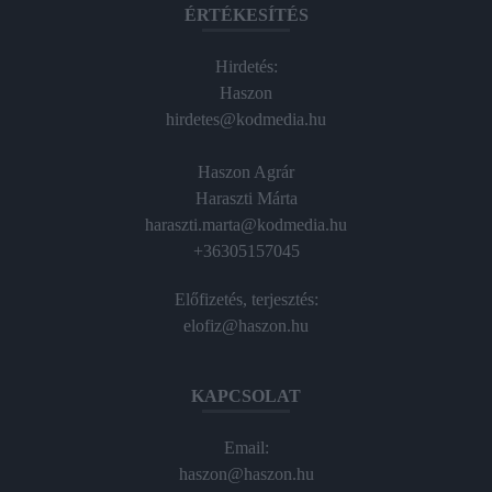
ÉRTÉKESÍTÉS
Hirdetés:
Haszon
hirdetes@kodmedia.hu
Haszon Agrár
Haraszti Márta
haraszti.marta@kodmedia.hu
+36305157045
Előfizetés, terjesztés:
elofiz@haszon.hu
KAPCSOLAT
Email:
haszon@haszon.hu