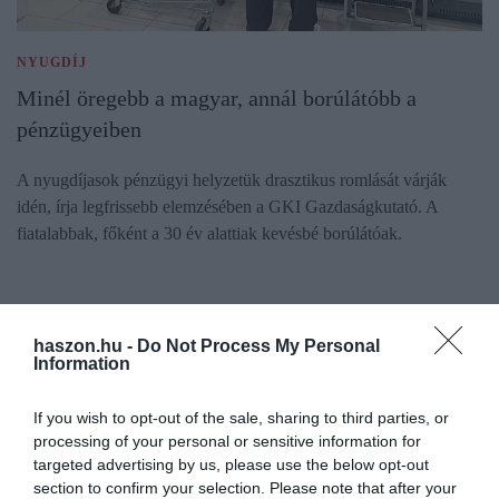
NYUGDÍJ
Minél öregebb a magyar, annál borúlátóbb a
pénzügyeiben
A nyugdíjasok pénzügyi helyzetük drasztikus romlását várják
idén, írja legfrissebb elemzésében a GKI Gazdaságkutató. A
fiatalabbak, főként a 30 év alattiak kevésbé borúlátóak.
haszon.hu -
Do Not Process My Personal
Information
If you wish to opt-out of the sale, sharing to third parties, or
processing of your personal or sensitive information for
targeted advertising by us, please use the below opt-out
section to confirm your selection. Please note that after your