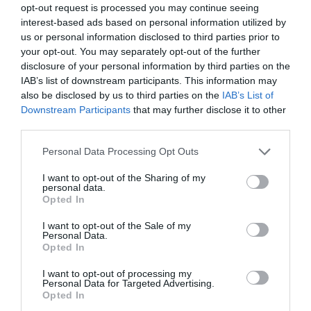
opt-out request is processed you may continue seeing
interest-based ads based on personal information utilized by
us or personal information disclosed to third parties prior to
your opt-out. You may separately opt-out of the further
disclosure of your personal information by third parties on the
IAB’s list of downstream participants. This information may
also be disclosed by us to third parties on the
IAB’s List of
Downstream Participants
that may further disclose it to other
third parties.
Please note that this website/app uses one or more Google
Personal Data Processing Opt Outs
services and may gather and store information including but
not limited to your visit or usage behaviour. You may click to
I want to opt-out of the Sharing of my
personal data.
grant or deny consent to Google and its third-party tags to
Opted In
use your data for below specified purposes in below Google
consent section.
I want to opt-out of the Sale of my
Personal Data.
Opted In
MUNKA
A legszegényebb magyarok havi 219, a
I want to opt-out of processing my
Personal Data for Targeted Advertising.
leggazdagabbak 457 ezerből élnének nagyon jól
Opted In