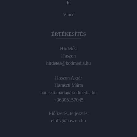
In
Vince
ÉRTÉKESÍTÉS
Hirdetés:
Haszon
hirdetes@kodmedia.hu
Haszon Agrár
Haraszti Márta
haraszti.marta@kodmedia.hu
+36305157045
Előfizetés, terjesztés:
elofiz@haszon.hu