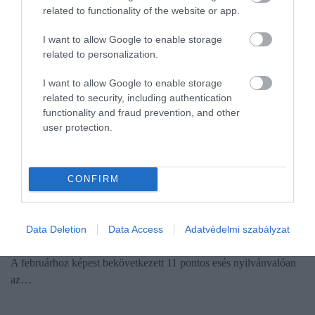
related to functionality of the website or app.
I want to allow Google to enable storage
related to personalization.
I want to allow Google to enable storage
related to security, including authentication
functionality and fraud prevention, and other
user protection.
MAKROGAZDASÁG
CONFIRM
A háború odavágott a magyarok optimizmusának
Három hónapos javulás után jelentősen, az egy évvel ezelőtti
Data Deletion
Data Access
Adatvédelmi szabályzat
értékére esett vissza márciusban a GKI fogyasztói bizalmi indexe.
A februárhoz képest bekövetkezett 11 pontos esés nyilvánvalóan
az…