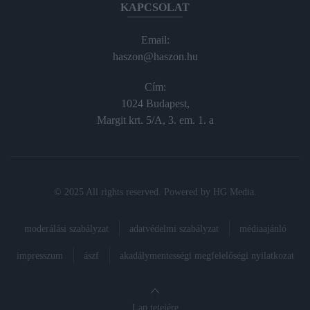
KAPCSOLAT
Email:
haszon@haszon.hu
Cím:
1024 Budapest,
Margit krt. 5/A, 3. em. 1. a
© 2025 All rights reserved. Powered by
HG Media
.
moderálási szabályzat
adatvédelmi szabályzat
médiaajánló
impresszum
ászf
akadálymentességi megfelelőségi nyilatkozat
Lap tetejére