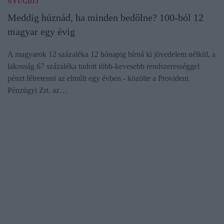
NYUGDÍJ
Meddig húznád, ha minden bedőlne? 100-ból 12
magyar egy évig
A magyarok 12 százaléka 12 hónapig bírná ki jövedelem nélkül, a
lakosság 67 százaléka tudott több-kevesebb rendszerességgel
pénzt félretenni az elmúlt egy évben - közölte a Provident
Pénzügyi Zrt. az…