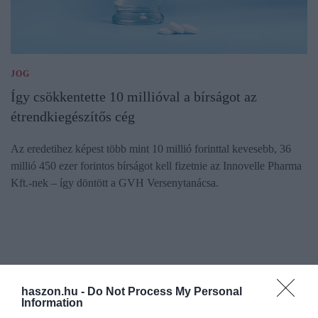
JOG
Így csökkentette 10 millióval a bírságot az
étrendkiegészítős cég
Az eredetihez képest több mint 10 millió forinttal kevesebb, 36
millió 450 ezer forintos bírságot kell fizetnie az Innovelle Pharma
Kft.-nek – így döntött a GVH Versenytanácsa.
haszon.hu -
Do Not Process My Personal
Information