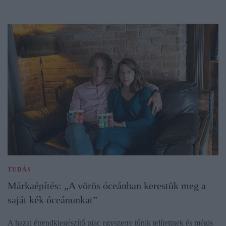
TUDÁS
Márkaépítés: „A vörös óceánban kerestük meg a
saját kék óceánunkat”
A hazai étrendkiegészítő piac egyszerre tűnik telítettnek és mégis