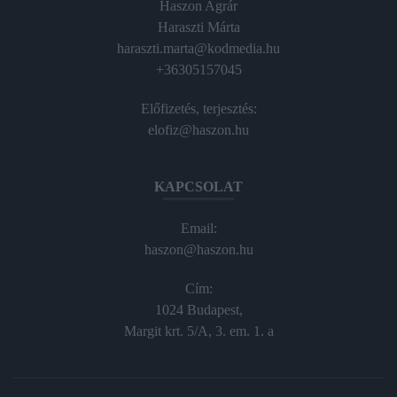
Haszon Agrár
Haraszti Márta
haraszti.marta@kodmedia.hu
+36305157045
Előfizetés, terjesztés:
elofiz@haszon.hu
KAPCSOLAT
Email:
haszon@haszon.hu
Cím:
1024 Budapest,
Margit krt. 5/A, 3. em. 1. a