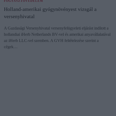
FOGYASZTÓVÉDELEM
Holland-amerikai gyógynövényest vizsgál a
versenyhivatal
A Gazdasági Versenyhivatal versenyfelügyeleti eljárást indított a
hollandiai iHerb Netherlands BV-vel és amerikai anyavállalatával
az iHerb LLC-vel szemben. A GVH feltételezése szerint a
cégek…