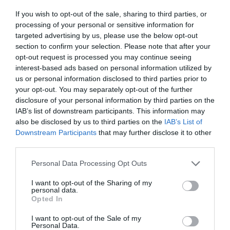
If you wish to opt-out of the sale, sharing to third parties, or
processing of your personal or sensitive information for
targeted advertising by us, please use the below opt-out
section to confirm your selection. Please note that after your
opt-out request is processed you may continue seeing
interest-based ads based on personal information utilized by
us or personal information disclosed to third parties prior to
your opt-out. You may separately opt-out of the further
disclosure of your personal information by third parties on the
IAB’s list of downstream participants. This information may
also be disclosed by us to third parties on the
IAB’s List of
Downstream Participants
that may further disclose it to other
third parties.
Please note that this website/app uses one or more Google
Personal Data Processing Opt Outs
services and may gather and store information including but
not limited to your visit or usage behaviour. You may click to
I want to opt-out of the Sharing of my
personal data.
grant or deny consent to Google and its third-party tags to
Opted In
use your data for below specified purposes in below Google
FOGYASZTÓVÉDELEM
consent section.
I want to opt-out of the Sale of my
Personal Data.
Döntött az EU! Tiltólistára kerülhetnek ezek az