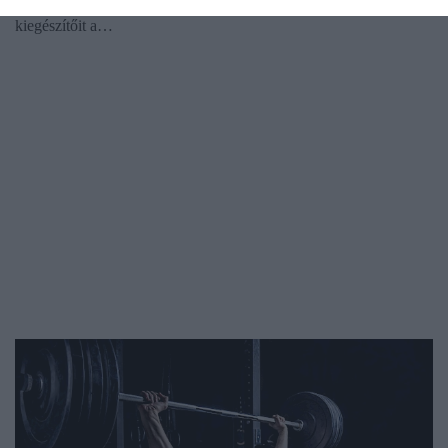
információkat is mellőzve értékesítette telefonon étrend-
kiegészítőit a…