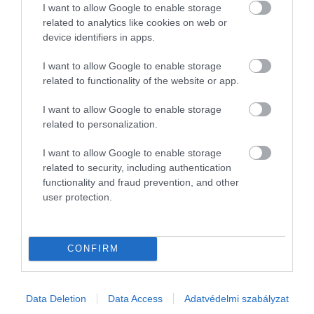
I want to allow Google to enable storage
related to analytics like cookies on web or
device identifiers in apps.
I want to allow Google to enable storage
related to functionality of the website or app.
I want to allow Google to enable storage
related to personalization.
I want to allow Google to enable storage
related to security, including authentication
functionality and fraud prevention, and other
user protection.
FOGYASZTÓVÉDELEM
Magyarok százezreit környékezték meg, durva
bírságot kaptak
CONFIRM
A Gazdasági Versenyhivatal (GVH) csaknem 117 milliós bírságot
szabott ki egy cseh cégre, amiért megtévesztően, a legalapvetőbb
Data Deletion
Data Access
Adatvédelmi szabályzat