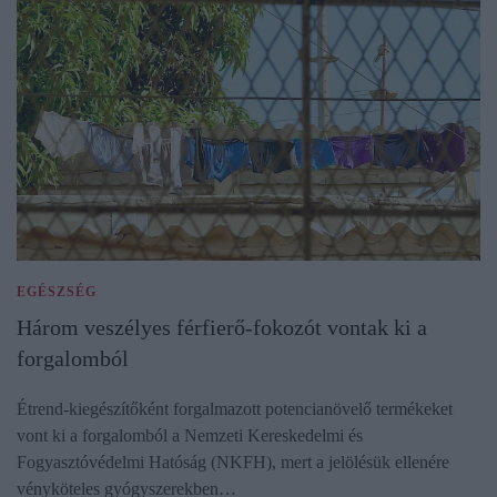
EGÉSZSÉG
Három veszélyes férfierő-fokozót vontak ki a
forgalomból
Étrend-kiegészítőként forgalmazott potencianövelő termékeket
vont ki a forgalomból a Nemzeti Kereskedelmi és
Fogyasztóvédelmi Hatóság (NKFH), mert a jelölésük ellenére
vényköteles gyógyszerekben…