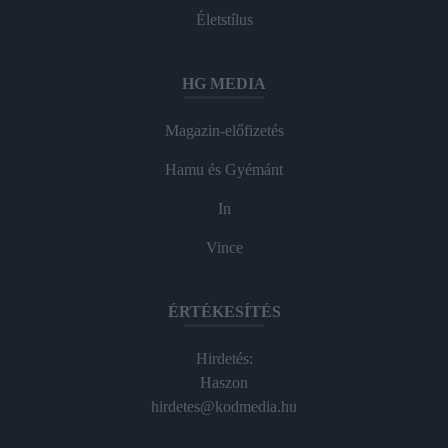
Életstílus
HG MEDIA
Magazin-előfizetés
Hamu és Gyémánt
In
Vince
ÉRTÉKESÍTÉS
Hirdetés:
Haszon
hirdetes@kodmedia.hu