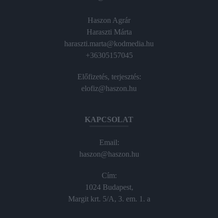
Haszon Agrár
Haraszti Márta
haraszti.marta@kodmedia.hu
+36305157045
Előfizetés, terjesztés:
elofiz@haszon.hu
KAPCSOLAT
Email:
haszon@haszon.hu
Cím:
1024 Budapest,
Margit krt. 5/A, 3. em. 1. a