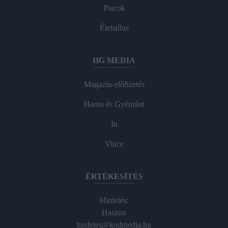
Piacok
Életstílus
HG MEDIA
Magazin-előfizetés
Hamu és Gyémánt
In
Vince
ÉRTÉKESÍTÉS
Hirdetés:
Haszon
hirdetes@kodmedia.hu