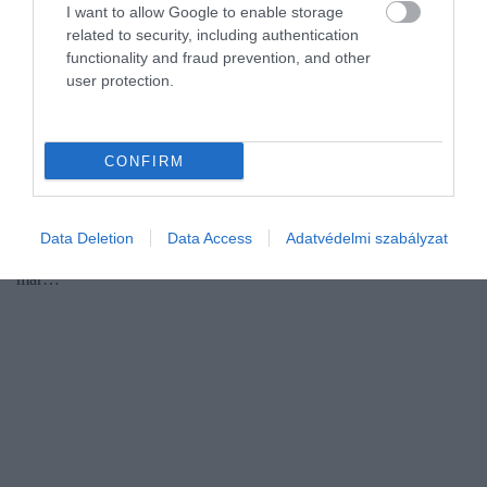
I want to allow Google to enable storage
related to security, including authentication
functionality and fraud prevention, and other
user protection.
Szállásra 100, a teljes nyaralásra 300 ezret is
költenénk, csak mehessünk
CONFIRM
Enyhültek a járványügyi korlátozások, emelkedik a beoltottak
száma, ez tölti el bizakodással a nyaralásra készülő magyarokat.
Data Deletion
Data Access
Adatvédelmi szabályzat
Egy felmérés szerint a lakosság harmada bízik abban, hogy idén
már…