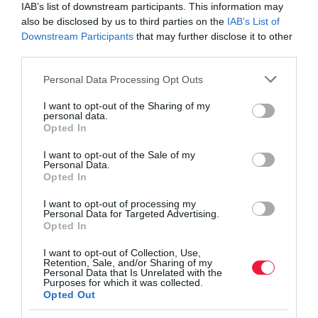
IAB’s list of downstream participants. This information may
also be disclosed by us to third parties on the
IAB’s List of
Downstream Participants
that may further disclose it to other
third parties.
Please note that this website/app uses one or more Google
Personal Data Processing Opt Outs
services and may gather and store information including but
not limited to your visit or usage behaviour. You may click to
I want to opt-out of the Sharing of my
personal data.
grant or deny consent to Google and its third-party tags to
Opted In
use your data for below specified purposes in below Google
consent section.
I want to opt-out of the Sale of my
Personal Data.
Opted In
A járvány hiénái vagy élelmes üzletemberek a
turizmus befektetői?
I want to opt-out of processing my
Personal Data for Targeted Advertising.
Opted In
Áron alul próbálják kivásárolni a spanyol vendéglátósokat az
ingatlanjaikból. Azzal viszont nem számoltak a befektetők, hogy a
I want to opt-out of Collection, Use,
Retention, Sale, and/or Sharing of my
kormányzati segítséggel megtámogatott szektor szereplői nem
Personal Data that Is Unrelated with the
Purposes for which it was collected.
adják olcsón…
Opted Out