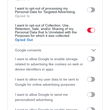
A magyarok többsége visszatérne a svájci indexáláshoz a
I want to opt-out of processing my
nyugdíjemelések meghatározásánál. Ez a módszer fele-fele
Personal Data for Targeted Advertising.
Opted In
arányban veszi figyelembe az inflációt és a keresetek alakulását,
míg jelenleg…
I want to opt-out of Collection, Use,
Retention, Sale, and/or Sharing of my
Personal Data that Is Unrelated with the
Purposes for which it was collected.
Opted Out
Google consents
I want to allow Google to enable storage
related to advertising like cookies on web or
device identifiers in apps.
I want to allow my user data to be sent to
Google for online advertising purposes.
I want to allow Google to send me
personalized advertising.
I want to allow Google to enable storage