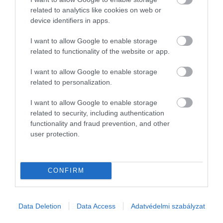
related to analytics like cookies on web or
device identifiers in apps.
I want to allow Google to enable storage
related to functionality of the website or app.
I want to allow Google to enable storage
related to personalization.
I want to allow Google to enable storage
related to security, including authentication
NYUGDÍJ
functionality and fraud prevention, and other
user protection.
Orbán Viktor „Feri bátyámnak” címezve,
borozgatás közben üzent a nyugdíjasoknak
CONFIRM
Egy rendhagyónak mondható találkozóról készült videóban,
nyugdíjasokkal borozgatva mondta azt a kormányfő, hogy "rajta
vannak a szeren", de még küzdenie kell azért, hogy jövő
Data Deletion
Data Access
Adatvédelmi szabályzat
februárban az arra…