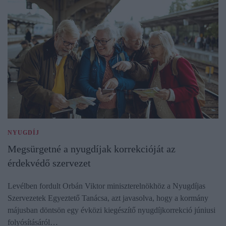
NYUGDÍJ
Megsürgetné a nyugdíjak korrekcióját az
érdekvédő szervezet
Levélben fordult Orbán Viktor miniszterelnökhöz a Nyugdíjas
Szervezetek Egyeztető Tanácsa, azt javasolva, hogy a kormány
májusban döntsön egy évközi kiegészítő nyugdíjkorrekció júniusi
folyósításáról…