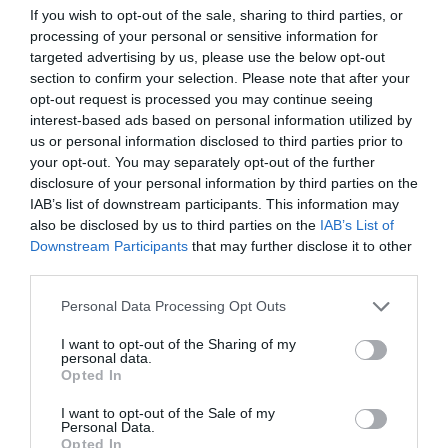
If you wish to opt-out of the sale, sharing to third parties, or
processing of your personal or sensitive information for
targeted advertising by us, please use the below opt-out
section to confirm your selection. Please note that after your
opt-out request is processed you may continue seeing
interest-based ads based on personal information utilized by
us or personal information disclosed to third parties prior to
your opt-out. You may separately opt-out of the further
disclosure of your personal information by third parties on the
IAB’s list of downstream participants. This information may
also be disclosed by us to third parties on the
IAB’s List of
Downstream Participants
that may further disclose it to other
third parties.
Please note that this website/app uses one or more Google
Personal Data Processing Opt Outs
services and may gather and store information including but
not limited to your visit or usage behaviour. You may click to
I want to opt-out of the Sharing of my
personal data.
NYUGDÍJ
grant or deny consent to Google and its third-party tags to
Opted In
use your data for below specified purposes in below Google
Nem tetszik a magyarok többségének a mostani
consent section.
I want to opt-out of the Sale of my
nyugdíjrendszer
Personal Data.
Opted In