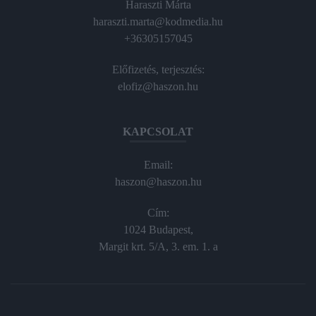
Haraszti Márta
haraszti.marta@kodmedia.hu
+36305157045
Előfizetés, terjesztés:
elofiz@haszon.hu
KAPCSOLAT
Email:
haszon@haszon.hu
Cím:
1024 Budapest,
Margit krt. 5/A, 3. em. 1. a