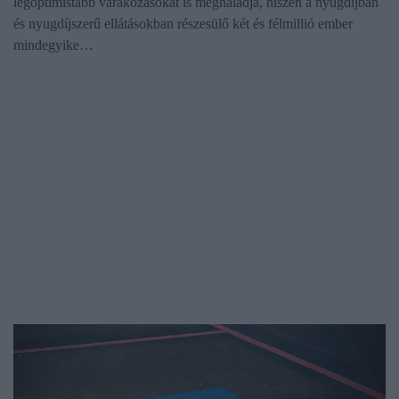
legoptimistább várakozásokat is meghaladja, hiszen a nyugdíjban
és nyugdíjszerű ellátásokban részesülő két és félmillió ember
mindegyike…