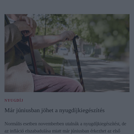
NYUGDÍJ
Már júniusban jöhet a nyugdíjkiegészítés
Normális esetben novemberben utalnák a nyugdíjkiegészítést, de
az infláció elszabadulása miatt már júniusban érkezhet az első