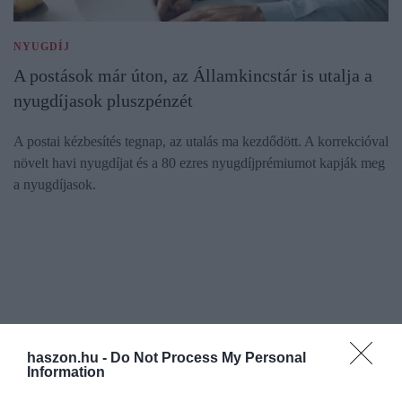
NYUGDÍJ
A postások már úton, az Államkincstár is utalja a
nyugdíjasok pluszpénzét
A postai kézbesítés tegnap, az utalás ma kezdődött. A korrekcióval
növelt havi nyugdíjat és a 80 ezres nyugdíjprémiumot kapják meg
a nyugdíjasok.
haszon.hu -
Do Not Process My Personal
Information