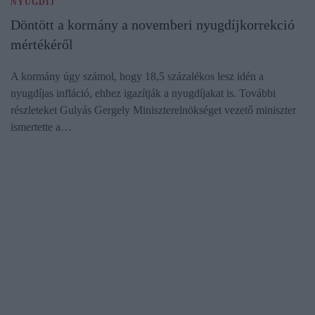
NYUGDÍJ
Döntött a kormány a novemberi nyugdíjkorrekció
mértékéről
A kormány úgy számol, hogy 18,5 százalékos lesz idén a
nyugdíjas infláció, ehhez igazítják a nyugdíjakat is. További
részleteket Gulyás Gergely Miniszterelnökséget vezető miniszter
ismertette a…