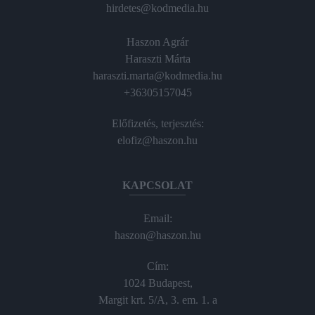
hirdetes@kodmedia.hu
Haszon Agrár
Haraszti Márta
haraszti.marta@kodmedia.hu
+36305157045
Előfizetés, terjesztés:
elofiz@haszon.hu
KAPCSOLAT
Email:
haszon@haszon.hu
Cím:
1024 Budapest,
Margit krt. 5/A, 3. em. 1. a