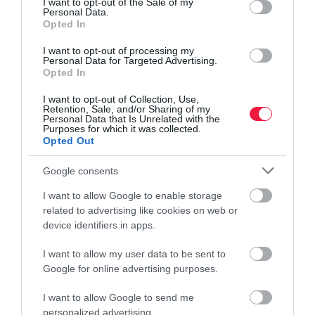
I want to opt-out of the Sale of my
TUDÁS
Personal Data.
Pétisó, a nitrogén-utánpótlás világbajnoka
Opted In
I want to opt-out of processing my
A Pétisó egy védett márkanevű, 1932 óta gyártott magyar nitrogén
Personal Data for Targeted Advertising.
Opted In
műtrágya. Az alapgondolat szerint eredetileg olyan műtrágya
gyártása volt a cél, mellyel a gazdálkodók nitrogént pótolnak úgy,
I want to opt-out of Collection, Use,
hogy…
Retention, Sale, and/or Sharing of my
Personal Data that Is Unrelated with the
Purposes for which it was collected.
Opted Out
Google consents
I want to allow Google to enable storage
related to advertising like cookies on web or
device identifiers in apps.
I want to allow my user data to be sent to
Google for online advertising purposes.
I want to allow Google to send me
personalized advertising.