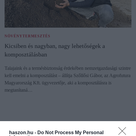
NÖVÉNYTERMESZTÉS
Kicsiben és nagyban, nagy lehetőségek a
komposztálásban
Talajaink és a termésbiztonság érdekében nemzetgazdasági szintre
kell emelni a komposztálást – állítja Szőllősi Gábor, az Agrofutura
Magyarország Kft. ügyvezetője, aki a komposztálásra is
megtanítaná…
haszon.hu -
Do Not Process My Personal