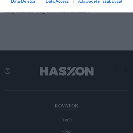
Data Deletion
Data Access
Adatvédelmi szabályzat
Agrártudományi Kutatóközpont ProPlanta – Költség- és
környezetkímélő trágyázási szaktanácsadási…
ROVATOK
Agrár
Pénz