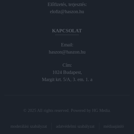
Előfizetés, terjesztés:
elofiz@haszon.hu
KAPCSOLAT
Email:
haszon@haszon.hu
Cím:
1024 Budapest,
Margit krt. 5/A, 3. em. 1. a
© 2025 All rights reserved. Powered by
HG Media
.
moderálási szabályzat
adatvédelmi szabályzat
médiaajánló