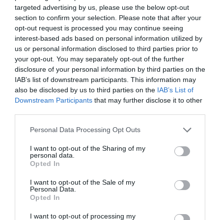
létre,
ahol a háziállatok mellett egzotikus állatokat is megőriznék.
targeted advertising by us, please use the below opt-out
section to confirm your selection. Please note that after your
Szólt arról, hogy január elsejétől,
Európában utolsóként
opt-out request is processed you may continue seeing
betiltják az elefántok, úszólábúak, nagymacskák, és
interest-based ads based on personal information utilized by
us or personal information disclosed to third parties prior to
főemlősök szerepeltetését a cirkuszokban. Lovak, háziállatok,
your opt-out. You may separately opt-out of the further
tevefélék vagy papagájok továbbra is használhatók lesznek.
disclosure of your personal information by third parties on the
IAB’s list of downstream participants. This information may
A bizottság hat igen, egy tartózkodás mellett és ellenszavazat
also be disclosed by us to third parties on the
IAB’s List of
nélkül elfogadta Gajdos László kinevezését a miniszteri posztra.
Downstream Participants
that may further disclose it to other
(Az MTI jelentése alapján)
third parties.
Please note that this website/app uses one or more Google
Personal Data Processing Opt Outs
Olvasd el ezt is!
services and may gather and store information including but
not limited to your visit or usage behaviour. You may click to
I want to opt-out of the Sharing of my
personal data.
Három erős ígéret a leendő gazdasági minisztertől
grant or deny consent to Google and its third-party tags to
Opted In
use your data for below specified purposes in below Google
Erősen indított az új kormány leendő közlekedési
consent section.
minisztere
I want to opt-out of the Sale of my
Personal Data.
Opted In
I want to opt-out of processing my