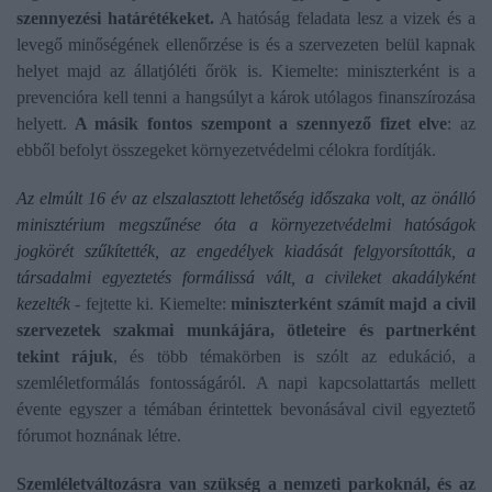
szennyezési határétékeket.
A hatóság feladata lesz a vizek és a
levegő minőségének ellenőrzése is és a szervezeten belül kapnak
helyet majd az állatjóléti őrök is. Kiemelte: miniszterként is a
prevencióra kell tenni a hangsúlyt a károk utólagos finanszírozása
helyett.
A másik fontos szempont a szennyező fizet elve
: az
ebből befolyt összegeket környezetvédelmi célokra fordítják.
Az elmúlt 16 év az elszalasztott lehetőség időszaka volt, az önálló
minisztérium megszűnése óta a környezetvédelmi hatóságok
jogkörét szűkítették, az engedélyek kiadását felgyorsították, a
társadalmi egyeztetés formálissá vált, a civileket akadályként
kezelték
- fejtette ki. Kiemelte:
miniszterként számít majd a civil
szervezetek szakmai munkájára, ötleteire és partnerként
tekint rájuk
, és több témakörben is szólt az edukáció, a
szemléletformálás fontosságáról. A napi kapcsolattartás mellett
évente egyszer a témában érintettek bevonásával civil egyeztető
fórumot hoznának létre.
Szemléletváltozásra van szükség a nemzeti parkoknál, és az