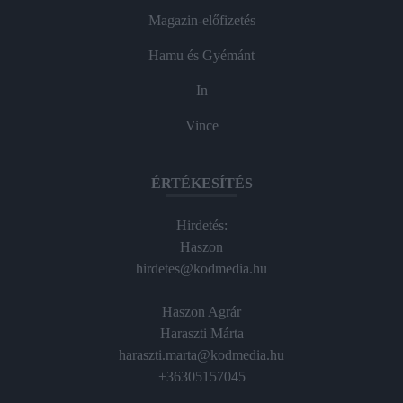
Magazin-előfizetés
Hamu és Gyémánt
In
Vince
ÉRTÉKESÍTÉS
Hirdetés:
Haszon
hirdetes@kodmedia.hu
Haszon Agrár
Haraszti Márta
haraszti.marta@kodmedia.hu
+36305157045