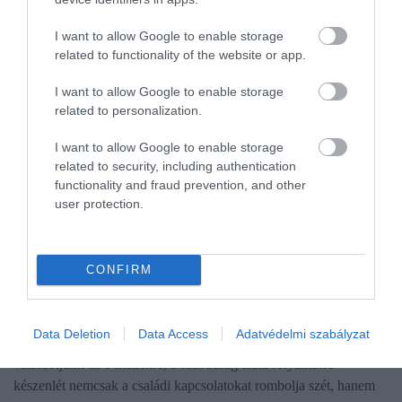
I want to allow Google to enable storage
related to functionality of the website or app.
I want to allow Google to enable storage
related to personalization.
I want to allow Google to enable storage
related to security, including authentication
functionality and fraud prevention, and other
user protection.
SZABADSÁG
CONFIRM
Így mérgezi meg a szabadságot a munka miatti
szorongás
Data Deletion
Data Access
Adatvédelmi szabályzat
Bár a technológia lehetővé teszi, hogy a tengerpartról is
válaszoljunk az e-mailekre, a szabadság alatti folyamatos
készenlét nemcsak a családi kapcsolatokat rombolja szét, hanem