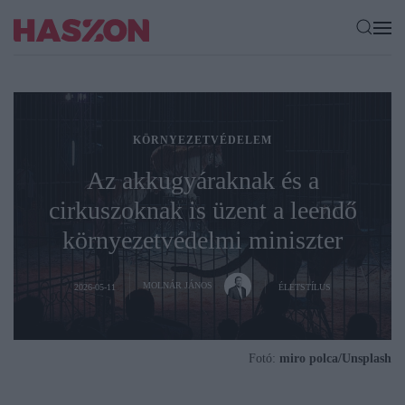
KÖRNYEZETVÉDELEM
Az akkugyáraknak és a
cirkuszoknak is üzent a leendő
környezetvédelmi miniszter
MOLNÁR JÁNOS
2026-05-11
ÉLETSTÍLUS
Fotó:
miro polca/Unsplash