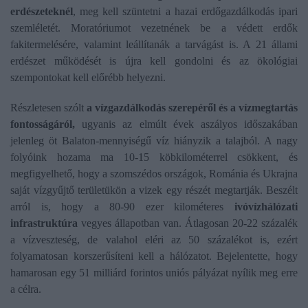
erdészeteknél
, meg kell szüntetni a hazai erdőgazdálkodás ipari
szemléletét. Moratóriumot vezetnének be a védett erdők
fakitermelésére, valamint leállítanák a tarvágást is. A 21 állami
erdészet működését is újra kell gondolni és az ökológiai
szempontokat kell előrébb helyezni.
Részletesen szólt
a vízgazdálkodás szerepéről és a vízmegtartás
fontosságáról,
ugyanis az elmúlt évek aszályos időszakában
jelenleg öt Balaton-mennyiségű víz hiányzik a talajból. A nagy
folyóink hozama ma 10-15 köbkilométerrel csökkent, és
megfigyelhető, hogy a szomszédos országok, Románia és Ukrajna
saját vízgyűjtő területükön a vizek egy részét megtartják. Beszélt
arról is, hogy a 80-90 ezer kilométeres
ivóvízhálózati
infrastruktúra
vegyes állapotban van. Átlagosan 20-22 százalék
a vízveszteség, de valahol eléri az 50 százalékot is, ezért
folyamatosan korszerűsíteni kell a hálózatot. Bejelentette, hogy
hamarosan egy 51 milliárd forintos uniós pályázat nyílik meg erre
a célra.