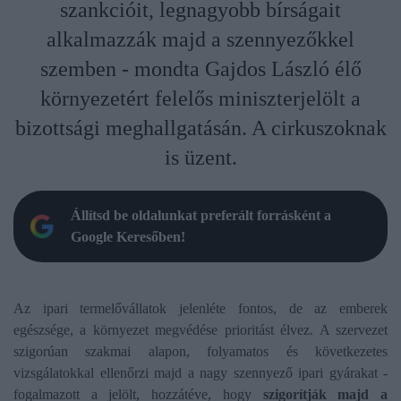
szankcióit, legnagyobb bírságait
alkalmazzák majd a szennyezőkkel
szemben - mondta Gajdos László élő
környezetért felelős miniszterjelölt a
bizottsági meghallgatásán. A cirkuszoknak
is üzent.
Állítsd be oldalunkat preferált forrásként a
Google Keresőben!
Az ipari termelővállatok jelenléte fontos, de az emberek
egészsége, a környezet megvédése prioritást élvez. A szervezet
szigorúan szakmai alapon, folyamatos és következetes
vizsgálatokkal ellenőrzi majd a nagy szennyező ipari gyárakat -
fogalmazott a jelölt, hozzátéve, hogy
szigorítják majd a