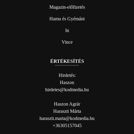
Magazin-előfizetés
Hamu és Gyémánt
In
Vince
ÉRTÉKESÍTÉS
Hirdetés:
Haszon
hirdetes@kodmedia.hu
Haszon Agrár
Haraszti Márta
haraszti.marta@kodmedia.hu
+36305157045