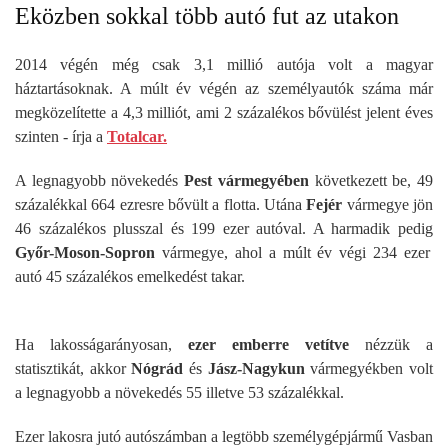
Eközben sokkal több autó fut az utakon
2014 végén még csak 3,1 millió autója volt a magyar
háztartásoknak. A múlt év végén az személyautók száma már
megközelítette a 4,3 milliót, ami 2 százalékos bővülést jelent éves
szinten - írja a
Totalcar.
A legnagyobb növekedés
Pest vármegyében
következett be, 49
százalékkal 664 ezresre bővült a flotta. Utána
Fejér
vármegye jön
46 százalékos plusszal és 199 ezer autóval. A harmadik pedig
Győr-Moson-Sopron
vármegye, ahol a múlt év végi 234 ezer
autó 45 százalékos emelkedést takar.
Ha lakosságarányosan,
ezer emberre vetítve
nézzük a
statisztikát, akkor
Nógrád
és
Jász-Nagykun
vármegyékben volt
a legnagyobb a növekedés 55 illetve 53 százalékkal.
Ezer lakosra jutó autószámban a legtöbb személygépjármű Vasban