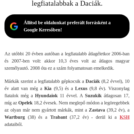
legfiatalabbak a Daciák.
Állítsd be oldalunkat preferált forrásként a
Google Keresőben!
Az utóbbi 20 évben autóban a legfiatalabb átlagéletkor 2006-ban
és 2007-ben volt: akkor 10,3 éves volt az átlagos magyar
személyautó. 2008 óta ez a szám folyamatosan emelkedik.
Márkák szerint a legfiatalabb gépkocsik a
Daciák
(8,2 évvel), 10
év alatt van még a
Kia
(9,5) és a
Lexus
(9,8 év). Viszonylag
fiatalok még a
Hyundaiok
11 évvel. A
Suzukik
átlagosan 17,
míg az
Opelek
18,2 évesek. Nem meglepő módon a legöregebbek
az olyan már nem gyártott márkák, mint a
Zastava
(39,2 év), a
Wartburg
(38) és a
Trabant
(37,2 év) - derül ki a
KSH
adataiból.