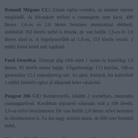
Renault Mégane CC:
Zártan egész csendes, az utastere mérete
megfelelő, és felcsukott tetővel a csomagtere sem kicsi, 490
literes. 1,6-os és 2,0 literes benzines motorokkal elérhető,
utóbbiból 163 lóerős turbó is létezik, de van belőle 1,9-es és 2,0
literes dízel is. A legnépszerűbb az 1,6-os, 113 lóerős verzió. 1
millió forint körül már kapható.
Ford StreetKa
:
Tömege alig több mint 1 tonna és kizárólag 1,6
literes, 95 lóerős motor hajtja. Végsebessége 173 km/óra, 100-ra
gyorsulása 12,1 másodpercig tart. Az apró, könnyű, kis kabrióból
1 millió forintért egész jó állapotút lehet vásárolni.
Peugeot 206 CC:
Keménytetős, inkább 2 személyes, minimális
csomagtartóval. Korábban népszerű választás volt a 109 lóerős,
1,6-os szívó benzinmotor. De van belőle 2,0 literes szívó benzines
és dízelmotoros is. Az ára nagy szórást mutat, de 600 ezer forinttól
indul.