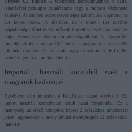
Citroen C3 Pluriel:
A tetőkeretes kabriólimuzinból a hátfal
lehajtásával pick-upot csinálhatunk vagy a motoros vászontető
zárásával és tetőívek leszedésével teljes kabriót. Az alapmotor az
1,4 literes blokk, 75 lóerővel. Ez a modell 164 km/órás
végsebességet érhet el. Az erősebb Plurielt az ezerhatos benzines
hajtja, SensoDrive félautomata sebességváltóval. A népszerűbb
modelljének teljesítménye 109 lóerő, a legnagyobb sebesség 188
kilométer óránként. Az ára szintén nagy szórást mutat, de 1 millió
forintért igen jó állapotúkat találni.
Importált, használt kocsikból ezek a
magyarok kedvencei
Egyébként idén júniusban a DataHouse adatai
szerint
9 422
import használt személyautó került hazai forgalomba. Ez a
mennyiség az előző hónaphoz képest 2 százalékos növekedést
jelent, ugyanakkor a tavaly júniusi mennyiségtől 12 százalékkal
marad el.