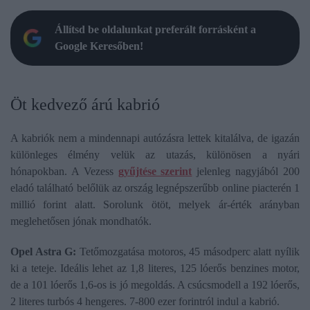
Állítsd be oldalunkat preferált forrásként a
Google Keresőben!
Öt kedvező árú kabrió
A kabriók nem a mindennapi autózásra lettek kitalálva, de igazán
különleges élmény velük az utazás, különösen a nyári
hónapokban. A Vezess
gyűjtése szerint
jelenleg nagyjából 200
eladó található belőlük az ország legnépszerűbb online piacterén 1
millió forint alatt. Sorolunk ötöt, melyek ár-érték arányban
meglehetősen jónak mondhatók.
Opel Astra G:
Tetőmozgatása motoros, 45 másodperc alatt nyílik
ki a teteje. Ideális lehet az 1,8 literes, 125 lóerős benzines motor,
de a 101 lóerős 1,6-os is jó megoldás. A csúcsmodell a 192 lóerős,
2 literes turbós 4 hengeres. 7-800 ezer forintról indul a kabrió.