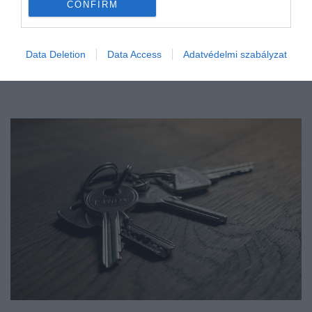
CONFIRM
Data Deletion
Data Access
Adatvédelmi szabályzat