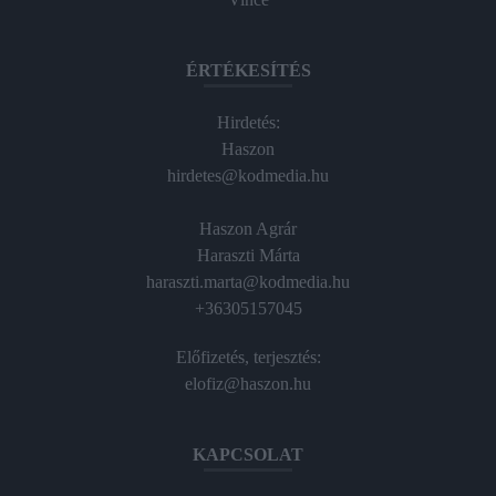
ÉRTÉKESÍTÉS
Hirdetés:
Haszon
hirdetes@kodmedia.hu
Haszon Agrár
Haraszti Márta
haraszti.marta@kodmedia.hu
+36305157045
Előfizetés, terjesztés:
elofiz@haszon.hu
KAPCSOLAT