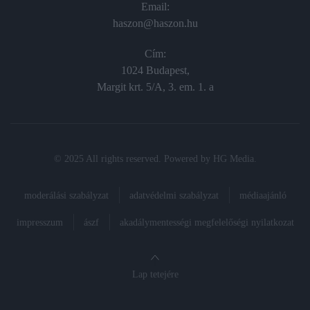
Email:
haszon@haszon.hu
Cím:
1024 Budapest,
Margit krt. 5/A, 3. em. 1. a
© 2025 All rights reserved. Powered by
HG Media
.
moderálási szabályzat
adatvédelmi szabályzat
médiaajánló
impresszum
ászf
akadálymentességi megfelelőségi nyilatkozat
Lap tetejére