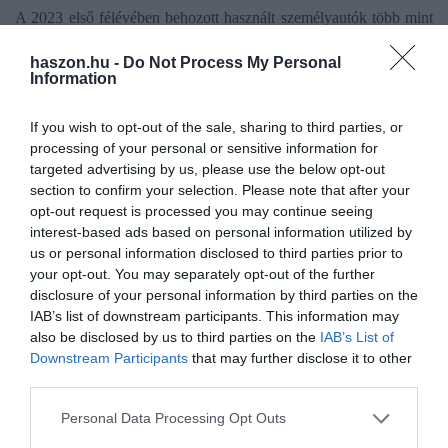
A 2023 első félévében behozott használt személyautók több mint
harminc százalékát három márka: a Volkswagen (12,6%), az Opel
haszon.hu -
Do Not Process My Personal
(9,1%) és a Ford (9%) gyártmányai teszik ki. Ezeket a márkákat
Information
az Audi, a Mercedes és a BMW követte a listán. A Toyota a
tavalyi negyedik helyéről mostanra a hetedik helyre csúszott
If you wish to opt-out of the sale, sharing to third parties, or
vissza.
processing of your personal or sensitive information for
targeted advertising by us, please use the below opt-out
A használtautó-import mennyisége az év első félévében összesen
section to confirm your selection. Please note that after your
53 524 volt, ami 22 százalékkal marad el az előző év hasonló
opt-out request is processed you may continue seeing
időszakában regisztrált 68 969-es értéktől. Ugyanebben az
interest-based ads based on personal information utilized by
us or personal information disclosed to third parties prior to
időszakban a hazai autópark másik utánpótlási forrásának számító
your opt-out. You may separately opt-out of the further
újautó-eladások száma 57 559 volt, ami alig néhány tized
disclosure of your personal information by third parties on the
százalékkal múlja felül az egy évvel korábbi 57 408-as
IAB’s list of downstream participants. This information may
mennyiséget.
also be disclosed by us to third parties on the
IAB’s List of
Downstream Participants
that may further disclose it to other
third parties.
autó
kabrio
használt
árak
vásárlás
Please note that this website/app uses one or more Google
Personal Data Processing Opt Outs
services and may gather and store information including but