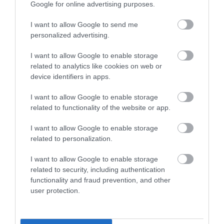
Google for online advertising purposes.
I want to allow Google to send me
personalized advertising.
I want to allow Google to enable storage
related to analytics like cookies on web or
ÁLLÁS
device identifiers in apps.
Sokkoló, hogy mennyi vezető kérdezi az AI-t
kirúgás előtt
I want to allow Google to enable storage
related to functionality of the website or app.
Döbbenetes adatok láttak napvilágot: a vezetők 59%-a használ
I want to allow Google to enable storage
már mesterséges intelligenciát annak eldöntésére, kitől váljanak
related to personalization.
meg egy leépítés során. Ugyanakkor 91%-uk állítja, hogy
felülbírálná a…
I want to allow Google to enable storage
related to security, including authentication
functionality and fraud prevention, and other
user protection.