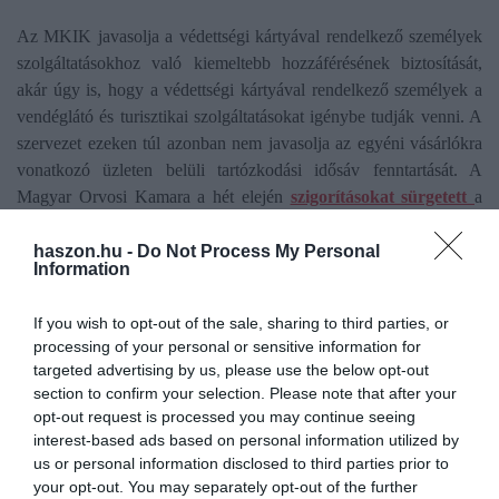
Az MKIK javasolja a védettségi kártyával rendelkező személyek
szolgáltatásokhoz való kiemeltebb hozzáférésének biztosítását,
akár úgy is, hogy a védettségi kártyával rendelkező személyek a
vendéglátó és turisztikai szolgáltatásokat igénybe tudják venni. A
szervezet ezeken túl azonban nem javasolja az egyéni vásárlókra
vonatkozó üzleten belüli tartózkodási idősáv fenntartását. A
Magyar Orvosi Kamara a hét elején
szigorításokat sürgetett
a
járvány terjedésének megfékezésére.
haszon.hu -
Do Not Process My Personal
Information
A nyugdíjasokra külön figyelnek
If you wish to opt-out of the sale, sharing to third parties, or
A kormány 650 ezer olyan nyugdíjasról tud, aki még nem
processing of your personal or sensitive information for
regisztrált oltásra, őket külön keresik meg. A mostanra teljesen
targeted advertising by us, please use the below opt-out
átoltott idősotthonokban már egy százalék alatti a fertőzés.
section to confirm your selection. Please note that after your
opt-out request is processed you may continue seeing
interest-based ads based on personal information utilized by
járvány
járványügyi korlátozás
járványügyi szabályok
us or personal information disclosed to third parties prior to
your opt-out. You may separately opt-out of the further
járvány megfékezése
járványügyi védekezés
járványgörbe