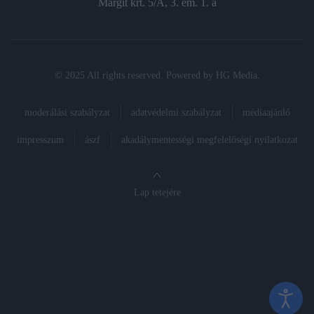
Margit krt. 5/A, 3. em. 1. a
© 2025 All rights reserved. Powered by
HG Media
.
moderálási szabályzat
adatvédelmi szabályzat
médiaajánló
impresszum
ászf
akadálymentességi megfelelőségi nyilatkozat
Lap tetejére