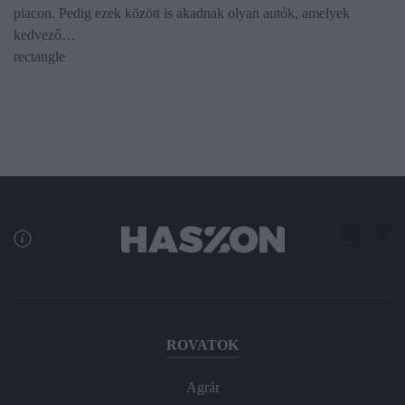
piacon. Pedig ezek között is akadnak olyan autók, amelyek
kedvező…
rectangle
ROVATOK
Agrár