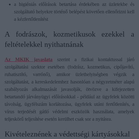
a higiéniás előírások betartása érdekében az üzletekbe és
szolgáltató helyekre történő belépést követően ellenőrizni kell
a kézfertőtlenítést
A fodrászok, kozmetikusok ezekkel a
feltételekkel nyithatnának
Az MKIK javaslata
szerint a fizikai kontaktussal járó
szolgáltatási szektor esetében (fodrász, kozmetikus, cipőjavító,
ruhatisztító, varrónő), amikor üzlethelyiségben végzik a
szolgáltatást, a kereskedelemhez hasonlóan a négyzetméter alapú
szabályozás alkalmazását javasolják, ötvözve a kifejezetten
betartandó járványügyi előírásokkal - például az ügyfelek közötti
távolság, ügyfélszám korlátozása, ügyfelek utáni fertőtlenítés, a
vírus terjedését gátló védelmi eszközök használata, amelyek
teljeskörű teljesítése esetén kerülhet csak sor a nyitásra.
Kivételeznének a védettségi kártyásokkal