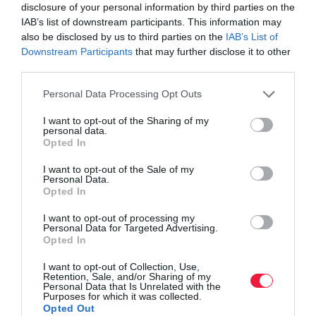
disclosure of your personal information by third parties on the
IAB’s list of downstream participants. This information may
nyitás
szigor
koronavírus
kormány
korlátozás
also be disclosed by us to third parties on the
IAB’s List of
korlátozások
bolt
boltbezárás
boltlánc
Downstream Participants
that may further disclose it to other
third parties.
boltnyitás
gulyás gergely
oktatás
távoktatás
Please note that this website/app uses one or more Google
Personal Data Processing Opt Outs
húsvét
ünnepek
oltás
oltási kampány
services and may gather and store information including but
oltási terv
nyugdíjasok
regisztráció
vakcina
not limited to your visit or usage behaviour. You may click to
I want to opt-out of the Sharing of my
personal data.
grant or deny consent to Google and its third-party tags to
Opted In
vakcinaútlevél
védettség
veszély
iskola
óvoda
use your data for below specified purposes in below Google
consent section.
pedagógus
önkéntes oltás
oltási hajlandóság
kamara
I want to opt-out of the Sale of my
Personal Data.
Opted In
négyzetméter
védekezés
I want to opt-out of processing my
Personal Data for Targeted Advertising.
Opted In
I want to opt-out of Collection, Use,
Retention, Sale, and/or Sharing of my
Personal Data that Is Unrelated with the
Purposes for which it was collected.
Opted Out