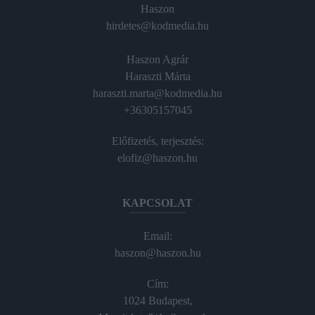
Haszon
hirdetes@kodmedia.hu
Haszon Agrár
Haraszti Márta
haraszti.marta@kodmedia.hu
+36305157045
Előfizetés, terjesztés:
elofiz@haszon.hu
KAPCSOLAT
Email:
haszon@haszon.hu
Cím:
1024 Budapest,