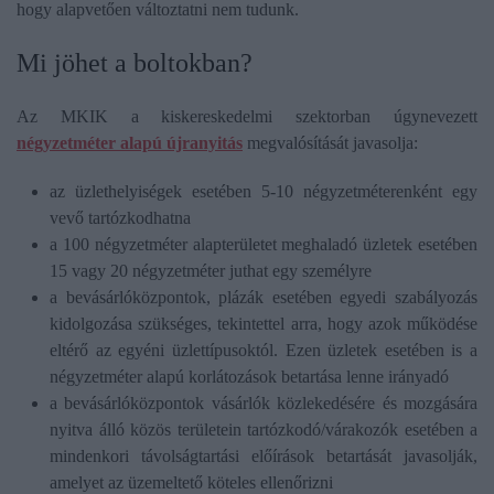
hogy alapvetően változtatni nem tudunk.
Mi jöhet a boltokban?
Az MKIK a kiskereskedelmi szektorban úgynevezett
négyzetméter alapú újranyitás
megvalósítását javasolja:
az üzlethelyiségek esetében 5-10 négyzetméterenként egy
vevő tartózkodhatna
a 100 négyzetméter alapterületet meghaladó üzletek esetében
15 vagy 20 négyzetméter juthat egy személyre
a bevásárlóközpontok, plázák esetében egyedi szabályozás
kidolgozása szükséges, tekintettel arra, hogy azok működése
eltérő az egyéni üzlettípusoktól. Ezen üzletek esetében is a
négyzetméter alapú korlátozások betartása lenne irányadó
a bevásárlóközpontok vásárlók közlekedésére és mozgására
nyitva álló közös területein tartózkodó/várakozók esetében a
mindenkori távolságtartási előírások betartását javasolják,
amelyet az üzemeltető köteles ellenőrizni