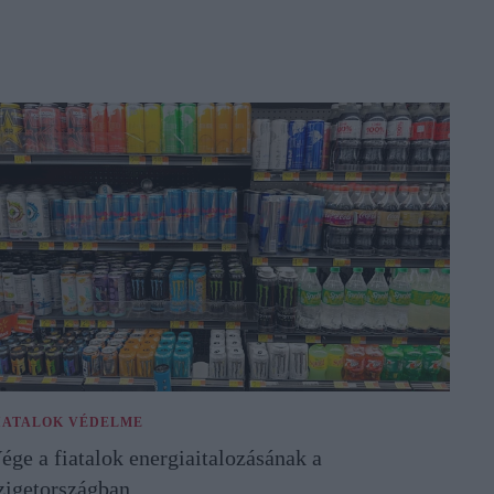
IATALOK VÉDELME
ége a fiatalok energiaitalozásának a
zigetországban