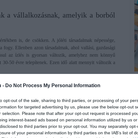
k a vállalkozásnak, amelyik a borból
rtékben is, de csökken. A jóléti társadalmak népessége,
 fogy. Ellenben azon társadalmak, ahol vallási, gazdasági
sul az ízlés is gyorsan változik, amelyhez nem könnyű
30-50 évre telepítenek. Ezen idő alatt mennyit változik a
K
k elfordulnak a bortól.
u -
Do Not Process My Personal Information
E
k
ztói, ezért 2022-ben neki is kezdtünk a felvilágosításuknak.
to opt-out of the sale, sharing to third parties, or processing of your per
formation for targeted advertising by us, please use the below opt-out s
urált, mértékletes borfogyasztásról és annak egészségre
Ré
r selection. Please note that after your opt-out request is processed y
k ugyanis megfeledkezni arról, hogy a bor 100 százalékban
eing interest-based ads based on personal information utilized by us or
f
sart gyümölcslé. Messze a legegészségesebb alkoholtartalmú
disclosed to third parties prior to your opt-out. You may separately opt-
m
sztva milyen jótékony hatással van az emberi szervezetre.
losure of your personal information by third parties on the IAB’s list of
a
erjesztő videók, az alkoholfogyasztás hatásairól ellenben