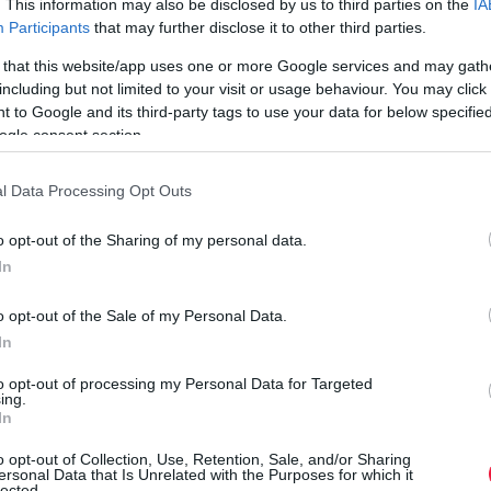
. This information may also be disclosed by us to third parties on the
IA
r
Participants
that may further disclose it to other third parties.
 that this website/app uses one or more Google services and may gath
including but not limited to your visit or usage behaviour. You may click 
 to Google and its third-party tags to use your data for below specifi
 A borászati nagyüzemek és a multinacionális kereskedelmi
ogle consent section.
on országokra nézve, ahol elsősorban családi gazdaságok
égű, nagy tömegben előállított borok uralják a piacot. Ezek
l Data Processing Opt Outs
kultúra, amit egy családi pincészet nyújtani tud, de árban
 a nagyobb borászatok sem képesek felvenni a versenyt a
o opt-out of the Sharing of my personal data.
In
o opt-out of the Sale of my Personal Data.
In
to opt-out of processing my Personal Data for Targeted
ing.
In
o opt-out of Collection, Use, Retention, Sale, and/or Sharing
ersonal Data that Is Unrelated with the Purposes for which it
lected.