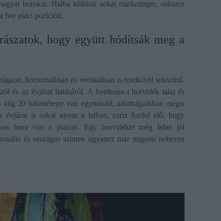
magyar borokat. Hiába költünk sokat marketingre, sokszor
 bor piaci pozícióit.
rászatok, hogy együtt hódítsák meg a
gazat, horizontálisan és vertikálisan is rendkívül sokszínű.
ól és az évjárat hatásáról. A bordeaux-i borvidék talaj és
 alig 20 kilométerre van egymástól, adottságaikban mégis
 évjárat is sokat nyom a latban, ezért fordul elő, hogy
nkos bora van a piacon. Egy borvidéket még lehet jól
gionális és országos szinten ugyanez már nagyon nehezen