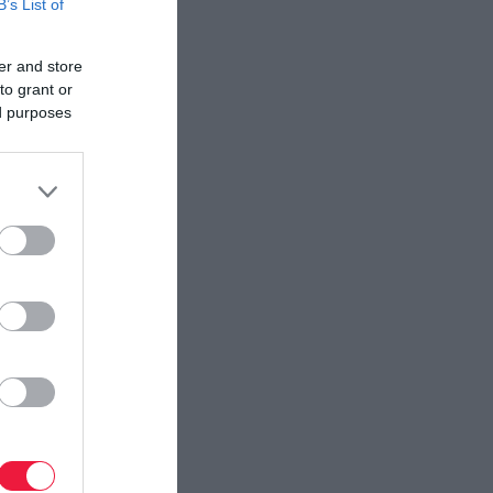
B’s List of
ectangle
er and store
to grant or
ed purposes