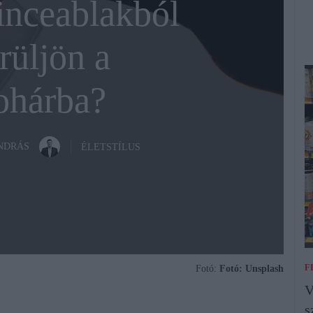
pinceablakból
rüljön a
ohárba?
ANDRÁS
ÉLETSTÍLUS
F
Fotó:
Fotó: Unsplash
V
s