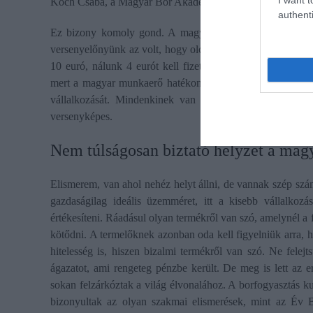
Koch Csaba, a Magyar Bor Akadémia elnöke
authenti
Ez bizony komoly gond. A magyar borászatok minden ki
versenyelőnyünk az volt, hogy olcsóbb volt a munkaerő. 
10 euró, nálunk 4 eurót kell fizetni. A különbség jelent
mert a magyar munkaerő hatékonytalan és képzetlen. A birt
vállalkozását. Mindenkinek van például saját traktora 
versenyképes.
​Nem túlságosan biztató helyzet a mag
Elismerem, van ahol nehéz helyt állni, de vannak szép szá
gazdaságilag ideális üzemméret, itt a kisebb vállalkoz
értékesíteni. Ráadásul olyan termékről van szó, amelynél a f
kötődni. A termelőknek azonban oda kell figyelniük arra,
hitelesség is, hiszen bizalmi termékről van szó. Ne felejtsü
ágazatot, ami rengeteg pénzbe került. De meg is lett az 
sokan felzárkóztak a világ élvonalához. A borfogyasztás ku
bizonyultak az olyan szakmai elismerések, mint az Év 