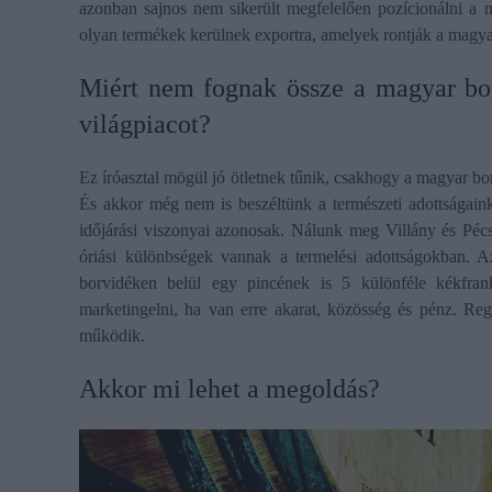
azonban sajnos nem sikerült megfelelően pozícionálni a 
olyan termékek kerülnek exportra, amelyek rontják a magyar
​Miért nem fognak össze a magyar bo
világpiacot?
Ez íróasztal mögül jó ötletnek tűnik, csakhogy a magyar borá
És akkor még nem is beszéltünk a természeti adottságainkr
időjárási viszonyai azonosak. Nálunk meg Villány és Pécs
óriási különbségek vannak a termelési adottságokban. Az
borvidéken belül egy pincének is 5 különféle kékfra
marketingelni, ha van erre akarat, közösség és pénz. Re
működik.
​Akkor mi lehet a megoldás?