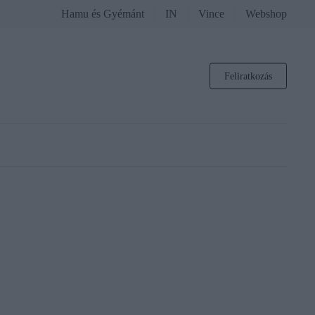
Hamu és Gyémánt
IN
Vince
Webshop
Feliratkozás