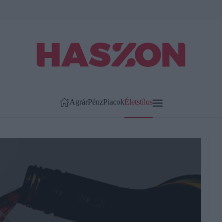
Agrár
Pénz
Piacok
Életstílus