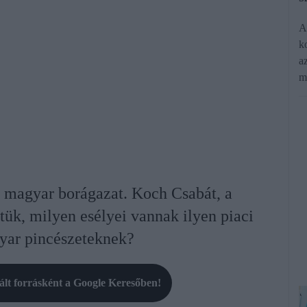
A
ko
az
m
 magyar borágazat. Koch Csabát, a
k, milyen esélyei vannak ilyen piaci
yar pincészeteknek?
rált forrásként a Google Keresőben!