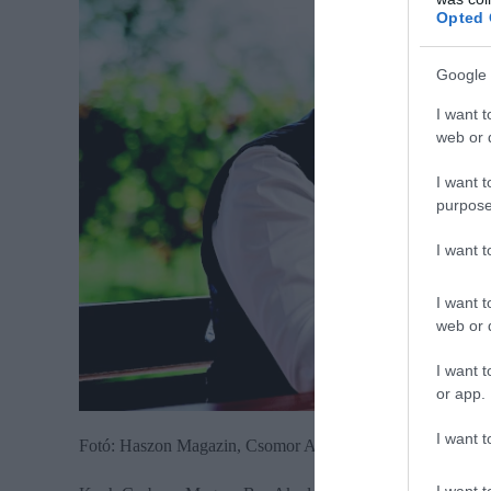
Opted 
Google 
I want t
web or d
I want t
purpose
I want 
I want t
web or d
I want t
or app.
I want t
Fotó: Haszon Magazin, Csomor Alexander
I want t