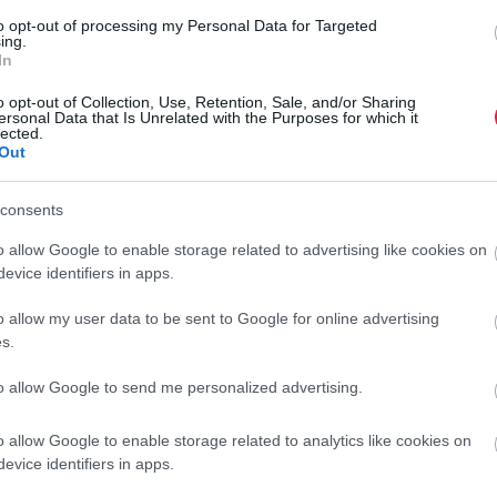
to opt-out of processing my Personal Data for Targeted
ing.
gy a panelek közül ebből az összegből Budán csak kisebb
In
n 38, míg a XI. kerületben már csak 33 négyzetméteresre. A
o opt-out of Collection, Use, Retention, Sale, and/or Sharing
égyzetméterre elég ennyi pénz. A külső pesti kerületekben
ersonal Data that Is Unrelated with the Purposes for which it
 az összegért. Példaként említették, hogy Csepelen 46
lected.
Out
pesti kerületben is legalább 40 négyzetméteres panellakás
consents
l a fővárosban egy 30 négyzetméteres ingatlan vásárolható
o allow Google to enable storage related to advertising like cookies on
adik negyedéves adatai szerint. A belvárosban is hasonló
evice identifiers in apps.
5, a VIII. kerületben 36 négyzetméterre lenne elég ekkora
F
etekben esetenként 40 négyzetméter feletti, másfél szobás
o allow my user data to be sent to Google for online advertising
V
ületben Kőbánya térségében viszont már 47 négyzetméteres
s.
F
to allow Google to send me personalized advertising.
e
tud ingatlant vásárolni, elvileg családi házból tudja a
r
gosan 50 négyzetméterest. Ugyanakkor jelezték, Budán
o allow Google to enable storage related to analytics like cookies on
evice identifiers in apps.
tben csak 39 négyzetméteres, de a XVI. kerületben is csak
t 57, Soroksáron pedig akár 74 négyzetméteres ház is reális