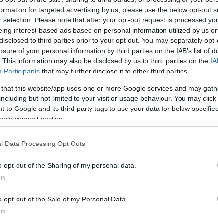
formation for targeted advertising by us, please use the below opt-out s
2
r selection. Please note that after your opt-out request is processed y
eing interest-based ads based on personal information utilized by us or
é
disclosed to third parties prior to your opt-out. You may separately opt-
s
losure of your personal information by third parties on the IAB’s list of
g
. This information may also be disclosed by us to third parties on the
IA
Participants
that may further disclose it to other third parties.
 that this website/app uses one or more Google services and may gath
including but not limited to your visit or usage behaviour. You may click 
 to Google and its third-party tags to use your data for below specifi
ogle consent section.
at figyelembe véve panellakásból 39
l Data Processing Opt Outs
30 négyzetméteres vásárolható meg 30
o opt-out of the Sharing of my personal data.
ölte az Otthon Centrum.
In
o opt-out of the Sale of my Personal Data.
rált forrásként a Google Keresőben!
In