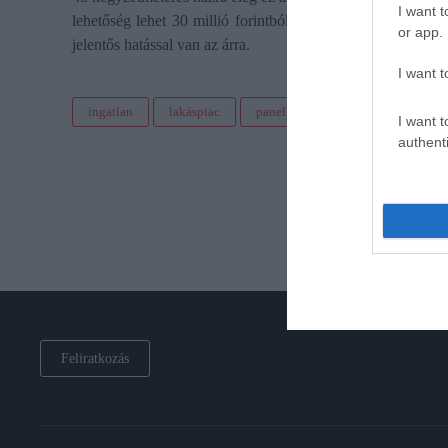
I want t
lehetőség lehet 30 millió forintból. Egyúttal arra is felhív
or app.
jelentős hatással van az árra.
I want t
ingatlan
lakáspiac
panellakás
téglaépítésű lakás
I want t
authenti
Feliratkozás