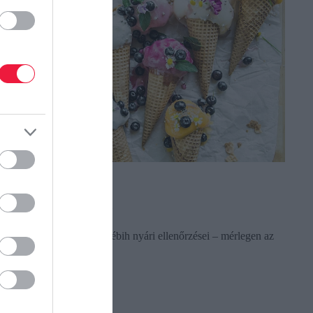
AGYI ELLENŐRZÉS
isszanyalhat a fagyi
olyamatosan zajlanak a Nébih nyári ellenőrzései – mérlegen az
lső eredmények
ectangle