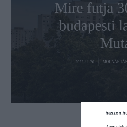
Mire futja 3
budapesti l
Muta
MOLNÁR JÁ
2022-11-20
haszon.h
If you wish 