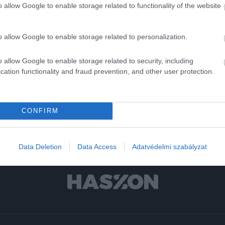
o allow Google to enable storage related to functionality of the website
ták a figyelmet, hogy az ingatlan elhelyezkedése és állapota
o allow Google to enable storage related to personalization.
családi ház
30 millió
budapest
o allow Google to enable storage related to security, including
cation functionality and fraud prevention, and other user protection.
CONFIRM
Data Deletion
Data Access
Adatvédelmi szabályzat