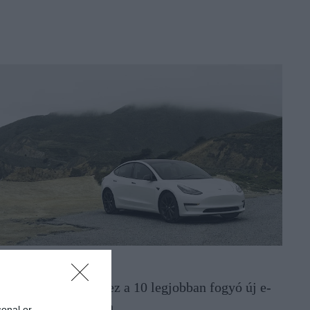
UTÓ
esla-BYD párharc: ez a 10 legjobban fogyó új e-
utó Magyarországon
sonal or