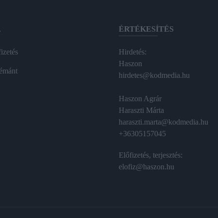
A
ÉRTÉKESÍTÉS
izetés
Hirdetés:
Haszon
émánt
hirdetes@kodmedia.hu
Haszon Agrár
Haraszti Márta
haraszti.marta@kodmedia.hu
+36305157045
Előfizetés, terjesztés:
elofiz@haszon.hu