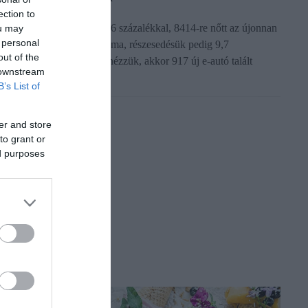
ection to
026 első hét hónapjában 36 százalékkal, 8414-re nőtt az újonnan
ou may
 personal
rtékesített villanyautók száma, részesedésük pedig 9,7
out of the
zázalék. Ha csak a júliust nézzük, akkor 917 új e-autó talált
 downstream
azdára, ami 7…
B’s List of
er and store
to grant or
ed purposes