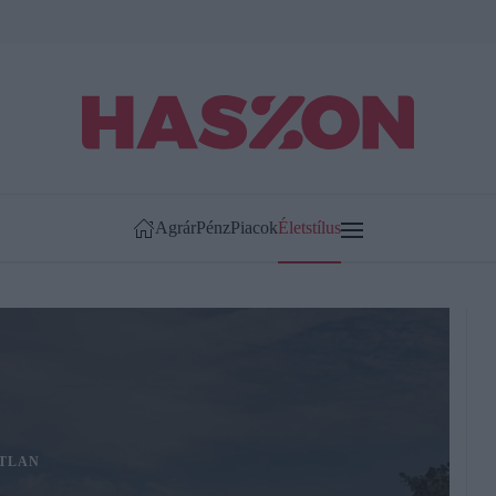
Agrár
Pénz
Piacok
Életstílus
TLAN