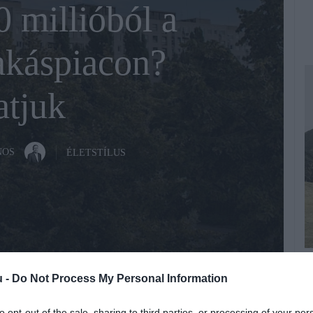
0 millióból a
akáspiacon?
tjuk
NOS
ÉLETSTÍLUS
A
Fotó:
Fotó: Shutterstock
u -
Do Not Process My Personal Information
T
a
to opt-out of the sale, sharing to third parties, or processing of your per