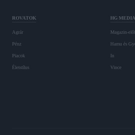
ROVATOK
HG MEDI
Agrár
Magazin-előf
Pénz
Hamu és Gy
Piacok
In
Életstílus
Vince