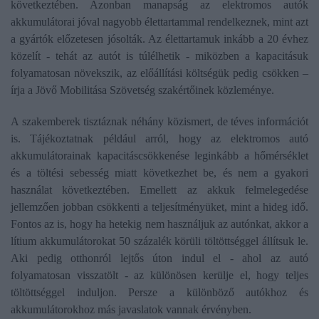
következtében. Azonban manapság az elektromos autók
akkumulátorai jóval nagyobb élettartammal rendelkeznek, mint azt
a gyártók előzetesen jósolták. Az élettartamuk inkább a 20 évhez
közelít - tehát az autót is túlélhetik - miközben a kapacitásuk
folyamatosan növekszik, az előállítási költségük pedig csökken –
írja a Jövő Mobilitása Szövetség szakértőinek közleménye.
A szakemberek tisztáznak néhány közismert, de téves információt
is. Tájékoztatnak például arról, hogy az elektromos autó
akkumulátorainak kapacitáscsökkenése leginkább a hőmérséklet
és a töltési sebesség miatt következhet be, és nem a gyakori
használat következtében. Emellett az akkuk felmelegedése
jellemzően jobban csökkenti a teljesítményüket, mint a hideg idő.
Fontos az is, hogy ha hetekig nem használjuk az autónkat, akkor a
lítium akkumulátorokat 50 százalék körüli töltöttséggel állítsuk le.
Aki pedig otthonról lejtős úton indul el - ahol az autó
folyamatosan visszatölt - az különösen kerülje el, hogy teljes
töltöttséggel induljon. Persze a különböző autókhoz és
akkumulátorokhoz más javaslatok vannak érvényben.