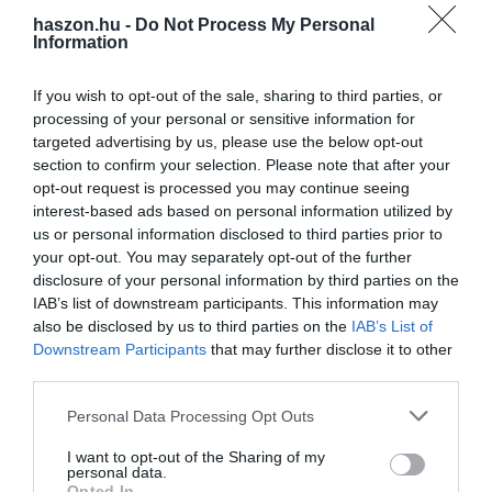
egyre kevesebb ritkán előforduló vegyületet használnak hozzájuk
haszon.hu -
Do Not Process My Personal
Information
és közben az árak is csökkennek.
If you wish to opt-out of the sale, sharing to third parties, or
Az elektromos autó akkumulátorának nagyjából 4 százaléka áll
processing of your personal or sensitive information for
lítiumból, azonban vannak olyan kutatások, amelyek arra
targeted advertising by us, please use the below opt-out
irányulnak, hogy kiváltsák ezt a ritka fémet az akkukban. Egyik
section to confirm your selection. Please note that after your
megoldás lehet a sótartalmú akkumulátor, vagy a lítium
opt-out request is processed you may continue seeing
akkumulátoroknál sokkal nagyobb töltési ciklusszámot elviselő, a
interest-based ads based on personal information utilized by
mobiltelefonoknál már megjelent grafén akkumulátor.
us or personal information disclosed to third parties prior to
your opt-out. You may separately opt-out of the further
disclosure of your personal information by third parties on the
IAB’s list of downstream participants. This information may
elektromos
autó
akkumulátor
élettartam
also be disclosed by us to third parties on the
IAB’s List of
szakértő
Downstream Participants
that may further disclose it to other
third parties.
Please note that this website/app uses one or more Google
Personal Data Processing Opt Outs
services and may gather and store information including but
not limited to your visit or usage behaviour. You may click to
I want to opt-out of the Sharing of my
personal data.
grant or deny consent to Google and its third-party tags to
Opted In