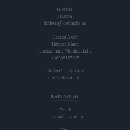
Hirdetés:
Haszon
hirdetes@kodmedia.hu
Haszon Agrár
Haraszti Márta
haraszti.marta@kodmedia.hu
+36305157045
Előfizetés, terjesztés:
elofiz@haszon.hu
KAPCSOLAT
Email:
haszon@haszon.hu
Cím: