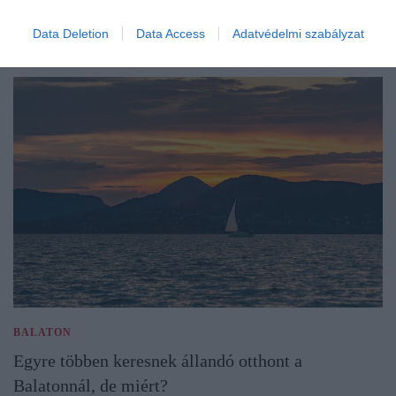
Data Deletion
Data Access
Adatvédelmi szabályzat
BALATON
Egyre többen keresnek állandó otthont a
Balatonnál, de miért?