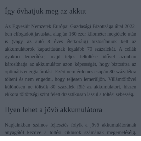
Így óvhatjuk meg az akkut
Az Egyesült Nemzetek Európai Gazdasági Bizottsága által 2022-
ben elfogadott javaslata alapján 160 ezer kilométer megtétele után
is (vagy az autó 8 éves életkoráig) biztosítaniuk kell az
akkumulátorok kapacitásának legalább 70 százalékát. A cellák
gyakori lemerítése, majd teljes feltöltése idővel azonban
károsíthatja az akkumulátor azon képességét, hogy biztosítsa az
optimális energiatárolást. Ezért nem érdemes csupán 80 százalékra
tölteni és nem engedni, hogy teljesen lemerüljön. Villámtöltővel
különösen ne töltsük 80 százalék fölé az akkumulátort, hiszen
ekkora töltöttségi szint felett drasztikusan lassul a töltési sebesség.
Ilyen lehet a jövő akkumulátora
Napjainkban számos fejlesztés folyik a jövő akkumulátorának
anyagától kezdve a töltési ciklusok számának megemeléséig.
Jelenleg is növekszik a térfogategységre jutó kapacitás, valamint