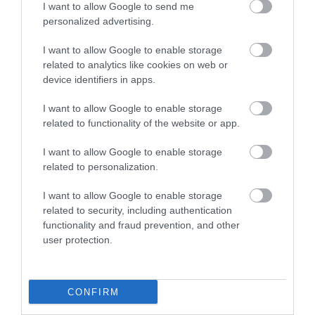
I want to allow Google to send me
personalized advertising.
INGATLAN
I want to allow Google to enable storage
Így számolhat, aki a fővárosban venne újépítésű
related to analytics like cookies on web or
lakást
device identifiers in apps.
I want to allow Google to enable storage
Az elmúlt két évben rekordokat hozott, idén viszont fékezett a
related to functionality of the website or app.
kereslet a fővárosi újlakás-piacon, miközben a beruházókat még
viszi előre a lendület. Az eredmény: nőtt az eladatlan lakáskészlet,
I want to allow Google to enable storage
így…
related to personalization.
I want to allow Google to enable storage
related to security, including authentication
functionality and fraud prevention, and other
user protection.
CONFIRM