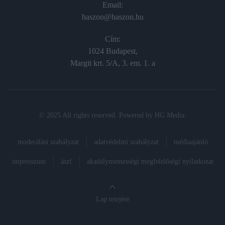
Email:
haszon@haszon.hu
Cím:
1024 Budapest,
Margit krt. 5/A, 3. em. 1. a
© 2025 All rights reserved. Powered by
HG Media
.
moderálási szabályzat
adatvédelmi szabályzat
médiaajánló
impresszum
ászf
akadálymentességi megfelelőségi nyilatkozat
Lap tetejére