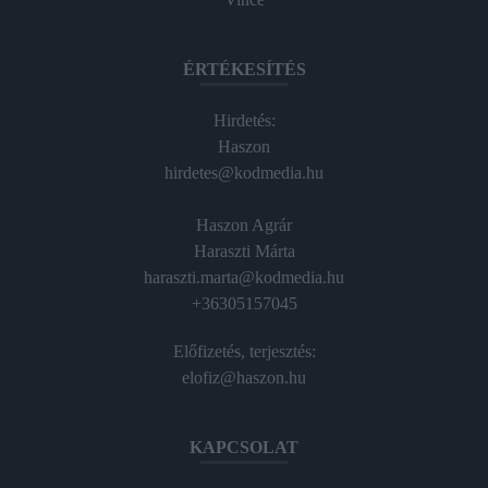
ÉRTÉKESÍTÉS
Hirdetés:
Haszon
hirdetes@kodmedia.hu
Haszon Agrár
Haraszti Márta
haraszti.marta@kodmedia.hu
+36305157045
Előfizetés, terjesztés:
elofiz@haszon.hu
KAPCSOLAT