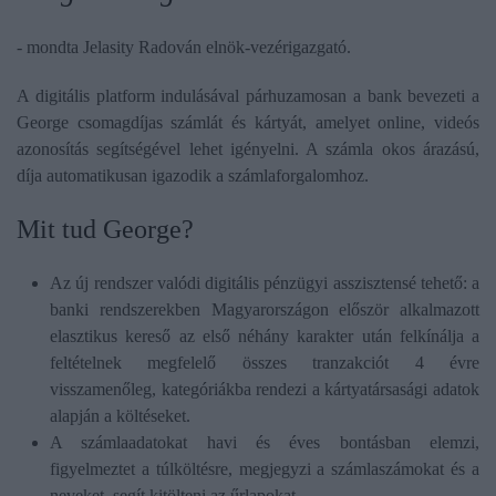
- mondta Jelasity Radován elnök-vezérigazgató.
A digitális platform indulásával párhuzamosan a bank bevezeti a
George csomagdíjas számlát és kártyát, amelyet online, videós
azonosítás segítségével lehet igényelni. A számla okos árazású,
díja automatikusan igazodik a számlaforgalomhoz.
Mit tud George?
Az új rendszer valódi digitális pénzügyi asszisztensé tehető: a
banki rendszerekben Magyarországon először alkalmazott
elasztikus kereső az első néhány karakter után felkínálja a
feltételnek megfelelő összes tranzakciót 4 évre
visszamenőleg, kategóriákba rendezi a kártyatársasági adatok
alapján a költéseket.
A számlaadatokat havi és éves bontásban elemzi,
figyelmeztet a túlköltésre, megjegyzi a számlaszámokat és a
neveket, segít kitölteni az űrlapokat.