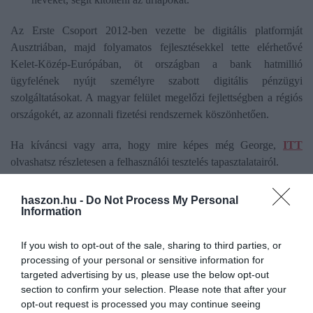
Az Erste Csoport 2012-ben vezette be digitális platformját
Ausztriában, majd folyamatos fejlesztésekkel tette elérhetővé
Kelet-Közép-Európában, öt országban a bank hatmillió
ügyfelének nyújt személyre szabott digitális pénzügyi
szolgáltatásokat. A magyar felület megelőzi fejlettségben a régiós
országokét, az azonnali fizetési rendszernek köszönhetően.
Ha kíváncsi vagy arra, hogy mire képes még George,
ITT
olvashatsz részletesen a felhasználói tesztelés tapasztalatairól.
haszon.hu -
Do Not Process My Personal
erste bank
bank
digitalizáció
mobilbank
Information
internetbank
george
fintech
fintech forradalom
If you wish to opt-out of the sale, sharing to third parties, or
fejlesztés
innováció
magyar ügyfelek
kényelem
processing of your personal or sensitive information for
targeted advertising by us, please use the below opt-out
kiszolgálás
tranzakció
átutalás
banszámla
section to confirm your selection. Please note that after your
opt-out request is processed you may continue seeing
egyenleg
lekérdezés
nyomon követés
átláthatóság