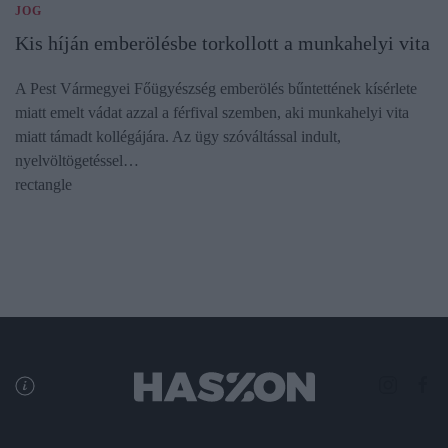
JOG
Kis híján emberölésbe torkollott a munkahelyi vita
A Pest Vármegyei Főügyészség emberölés bűntettének kísérlete
miatt emelt vádat azzal a férfival szemben, aki munkahelyi vita
miatt támadt kollégájára. Az ügy szóváltással indult,
nyelvöltögetéssel…
rectangle