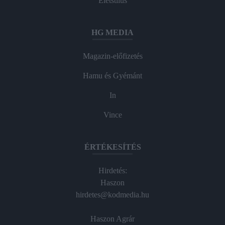
Életstílus
HG MEDIA
Magazin-előfizetés
Hamu és Gyémánt
In
Vince
ÉRTÉKESÍTÉS
Hirdetés:
Haszon
hirdetes@kodmedia.hu
Haszon Agrár