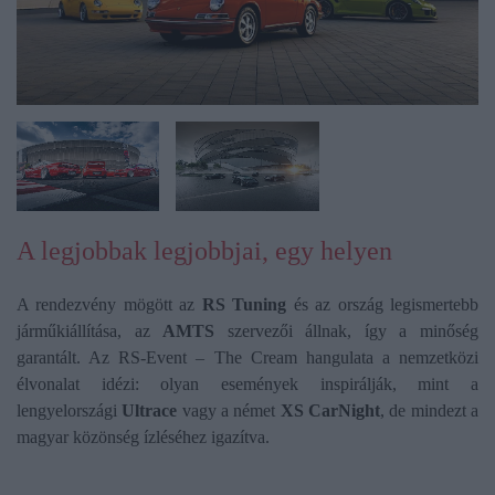
A legjobbak legjobbjai, egy helyen
A rendezvény mögött az
RS Tuning
és az ország legismertebb
járműkiállítása, az
AMTS
szervezői állnak, így a minőség
garantált. Az RS-Event – The Cream hangulata a nemzetközi
élvonalat idézi: olyan események inspirálják, mint a
lengyelországi
Ultrace
vagy a német
XS CarNight
, de mindezt a
magyar közönség ízléséhez igazítva.