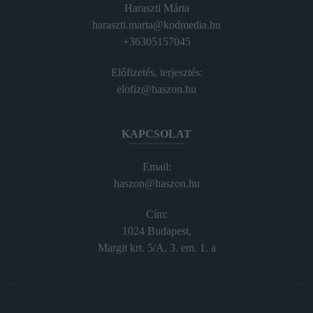
Haraszti Márta
haraszti.marta@kodmedia.hu
+36305157045
Előfizetés, terjesztés:
elofiz@haszon.hu
KAPCSOLAT
Email:
haszon@haszon.hu
Cím:
1024 Budapest,
Margit krt. 5/A, 3. em. 1. a