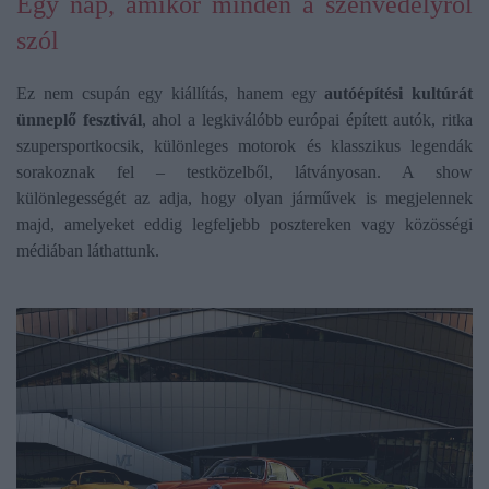
Egy nap, amikor minden a szenvedélyről
szól
Ez nem csupán egy kiállítás, hanem egy
autóépítési kultúrát
ünneplő fesztivál
, ahol a legkiválóbb európai épített autók, ritka
szupersportkocsik, különleges motorok és klasszikus legendák
sorakoznak fel – testközelből, látványosan. A show
különlegességét az adja, hogy olyan járművek is megjelennek
majd, amelyeket eddig legfeljebb posztereken vagy közösségi
médiában láthattunk.