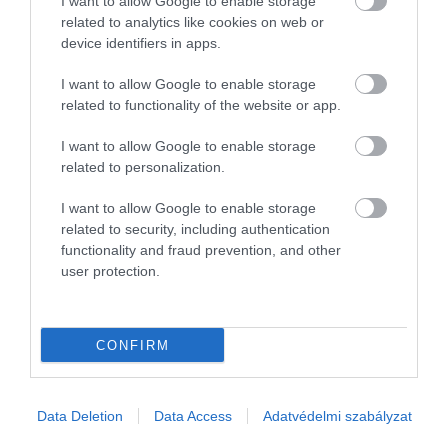
I want to allow Google to enable storage
related to analytics like cookies on web or
device identifiers in apps.
Délután kettőre már alig jár a levegő az irodában, a számítógépek
és a laptopok ontják a meleget és az ablakon keresztül is hiába
I want to allow Google to enable storage
próbálunk szellőztetni. Ilyenkor nemcsak a közérzetünk romlik…
related to functionality of the website or app.
I want to allow Google to enable storage
related to personalization.
I want to allow Google to enable storage
related to security, including authentication
functionality and fraud prevention, and other
user protection.
CONFIRM
Data Deletion
Data Access
Adatvédelmi szabályzat