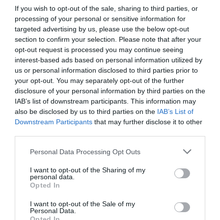
eseményére. Az érdeklődök további információt és a
If you wish to opt-out of the sale, sharing to third parties, or
jegyvásárlással kapcsolatos tudnivalókat
EZEN
a linken érik el.
processing of your personal or sensitive information for
targeted advertising by us, please use the below opt-out
section to confirm your selection. Please note that after your
Olvasd el ezt is!
opt-out request is processed you may continue seeing
interest-based ads based on personal information utilized by
Itt a 700 lóerőre feltuningolt Mercedes sportkombi
us or personal information disclosed to third parties prior to
your opt-out. You may separately opt-out of the further
Retró, tuningolt Porschékat készítenek Budapesten
disclosure of your personal information by third parties on the
IAB’s list of downstream participants. This information may
also be disclosed by us to third parties on the
IAB’s List of
tuning
autó
rendezvény
mvm
Downstream Participants
that may further disclose it to other
third parties.
Please note that this website/app uses one or more Google
Personal Data Processing Opt Outs
services and may gather and store information including but
not limited to your visit or usage behaviour. You may click to
I want to opt-out of the Sharing of my
personal data.
grant or deny consent to Google and its third-party tags to
Opted In
use your data for below specified purposes in below Google
consent section.
I want to opt-out of the Sale of my
Personal Data.
Opted In