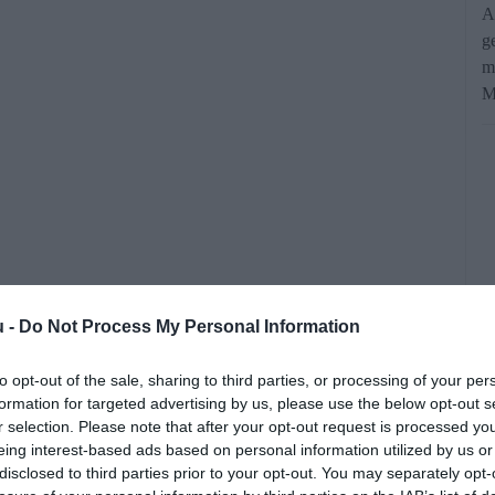
A
g
m
M
dul a fizetős parkolás." Ezzel a címmel
u -
Do Not Process My Personal Information
önkormányzat parkolásüzemeltető cége.
to opt-out of the sale, sharing to third parties, or processing of your per
formation for targeted advertising by us, please use the below opt-out s
rált forrásként a Google Keresőben!
r selection. Please note that after your opt-out request is processed y
eing interest-based ads based on personal information utilized by us or
disclosed to third parties prior to your opt-out. You may separately opt-