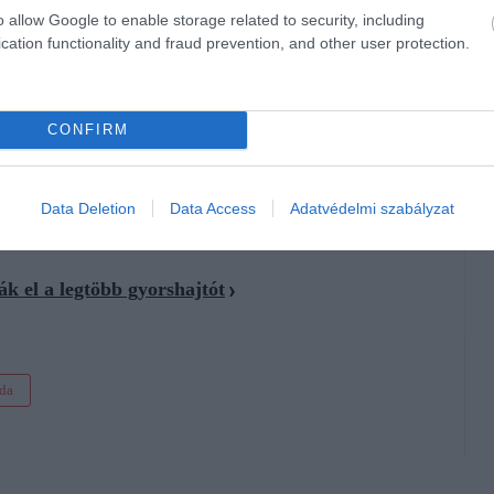
o allow Google to enable storage related to security, including
cation functionality and fraud prevention, and other user protection.
üldöd az sms-t. Ilyenkor valószínűleg élhetsz az 5 perces
 össze az eseteket korábban a
Hóvége.hu
portál.
CONFIRM
Data Deletion
Data Access
Adatvédelmi szabályzat
k el a legtöbb gyorshajtót
da