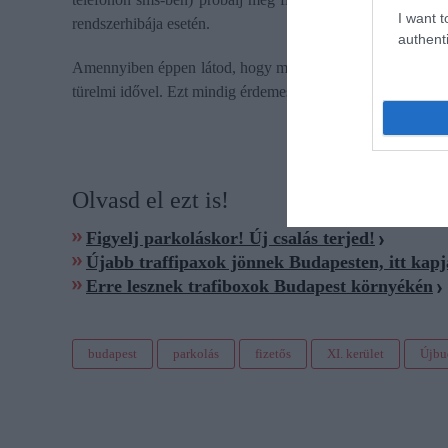
I want t
rendszerhibája esetén.
authenti
Amennyiben éppen látod, hogy megbüntetnek, és azonnal elk
türelmi idővel. Ezt mindig érdemes megpróbálni - gyűjtötte
Olvasd el ezt is!
Figyelj parkoláskor! Új csalás terjed!
Újabb traffipaxok jönnek Budapesten, itt kapjá
Erre lesznek trafiboxok Budapest környékén
budapest
parkolás
fizetős
XI. kerület
Újbu