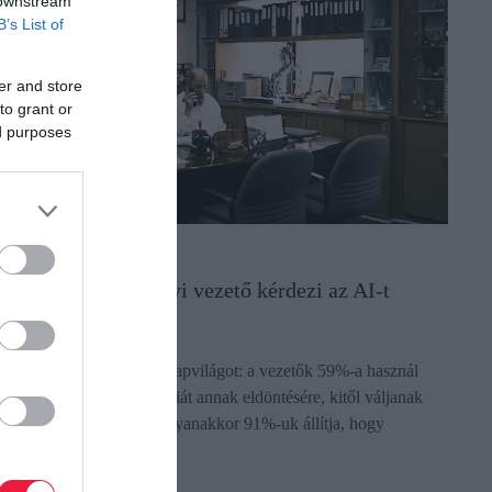
 downstream
B’s List of
er and store
to grant or
ed purposes
LLÁS
okkoló, hogy mennyi vezető kérdezi az AI-t
irúgás előtt
öbbenetes adatok láttak napvilágot: a vezetők 59%-a használ
ár mesterséges intelligenciát annak eldöntésére, kitől váljanak
eg egy leépítés során. Ugyanakkor 91%-uk állítja, hogy
elülbírálná a…
ectangle