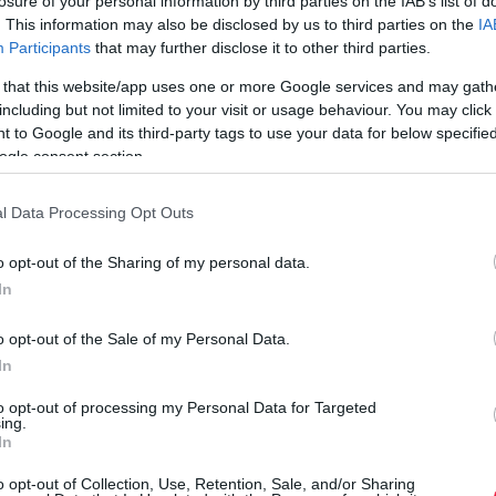
losure of your personal information by third parties on the IAB’s list of
t parkolási rendszerében: 2026. február 1-től Albertfalva
. This information may also be disclosed by us to third parties on the
IA
et
a Galvani út, Andor utca, Egér út, vasút, Kitérő út és
Participants
that may further disclose it to other third parties.
 that this website/app uses one or more Google services and may gath
including but not limited to your visit or usage behaviour. You may click 
ábbra is ingyenes marad a parkolás az érintett területen.
 to Google and its third-party tags to use your data for below specifi
árólag az albertfalvai zónára érvényesek,
nem az egész
ogle consent section.
 31. között lesznek használhatók.
l Data Processing Opt Outs
gedélyek díjszabása lakásonként differenciált:
az első
Á
o opt-out of the Sharing of my personal data.
zer forint lesz az éves várakozási díj.
In
S
vetően 2026. március 1. napjáig türelmi időszak lesz, azaz
k
o opt-out of the Sale of my Personal Data.
In
D
m
to opt-out of processing my Personal Data for Targeted
ing.
m
In
f
r
o opt-out of Collection, Use, Retention, Sale, and/or Sharing