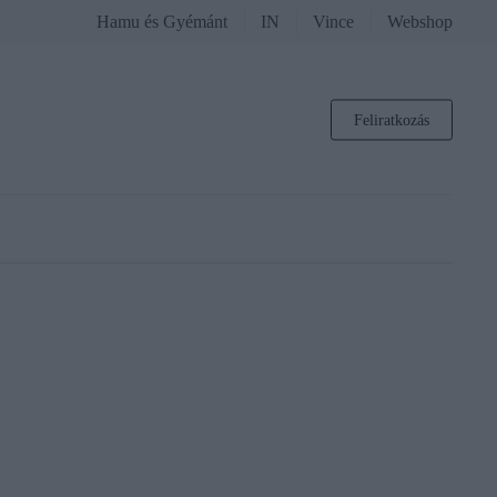
Hamu és Gyémánt
IN
Vince
Webshop
Feliratkozás