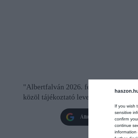
"Albertfalván 2026. február 1-től elin
haszon.h
közöl tájékoztató levelet az újbudai 
If you wish 
sensitive in
Állítsd be oldalunkat prefe
confirm you
continue se
information 