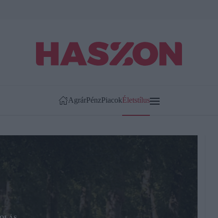
Agrár
Pénz
Piacok
Életstílus