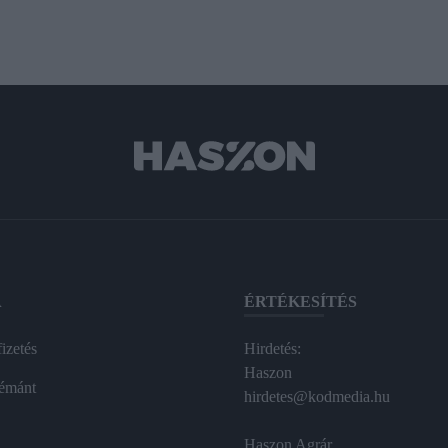
A
ÉRTÉKESÍTÉS
izetés
Hirdetés:
Haszon
émánt
hirdetes@kodmedia.hu
Haszon Agrár