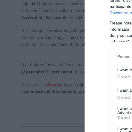
further disc
Újbuda Önkormányzata jelentős változást vezet be a kerüle
participants
területén is fizetőssé válik a parkolás. Az új várakozási övez
Downstream 
Szerémi út
által határolt területet foglalja magában.
Please note
information 
A lakossági parkolási engedéllyel rendelkezők számára tov
deny consent
Fontos azonban, hogy a most kiváltandó engedélyek
kiz
in below Go
kerületre. Az engedélyek 2026. február 1. és 2027. március
Persona
Az önkormányzat tájékoztatása szerint a lakossági en
I want t
gépjárműre 12 ezer forint,
míg a második járműre már 24 e
Opted 
A cég azt is
elárulta,
hogy a díjfizető zóna elindulását kö
I want t
csak
márciustól bírságolnak az ellenőrök.
Opted 
I want 
Advertis
Opted 
I want t