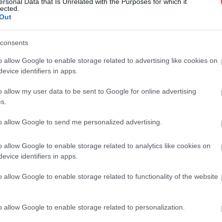
ersonal Data that Is Unrelated with the Purposes for which it
etős lesz a parkolás Budapesten
lected.
Out
consents
o allow Google to enable storage related to advertising like cookies on
akban
(ez a parkolóórán is szerepel),
mozgáskorlátozott
evice identifiers in apps.
os helyeken (önkormányzati hatáskör, Budapesten a zöld
ási övezeten
kívül állunk meg.
o allow my user data to be sent to Google for online advertising
s.
s. Melyek lehetnek ezek?
to allow Google to send me personalized advertising.
iatti kényszerű várakozás, sürgős kórházi ellátást igénylő
lag kérheted a bírság elengedését vagy méltányossági alapon
o allow Google to enable storage related to analytics like cookies on
 beadni az adott parkolási társaságnak, és bizonyítani a
evice identifiers in apps.
önyvvel). A hivatal mérlegeli az esetet, de nem köteles azt
o allow Google to enable storage related to functionality of the website
automata nem működik, és nem volt lehetőséged máshol
o allow Google to enable storage related to personalization.
 is elvárják, hogy valamilyen módon (másik automatánál,
m szokták elengedni a pótdíjat a parkolási mobilalkalmazás