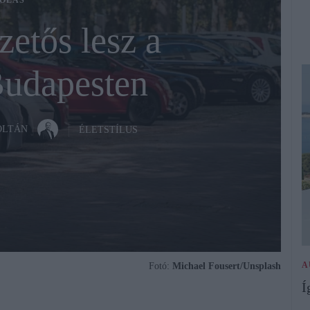
OLÁS
izetős lesz a
Budapesten
OLTÁN
ÉLETSTÍLUS
A
Fotó:
Michael Fousert/Unsplash
Í