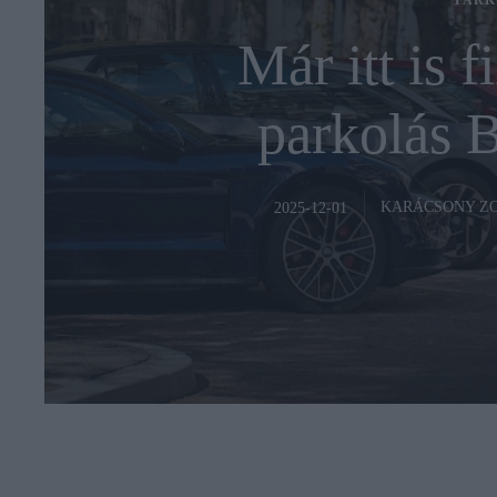
PARK
Már itt is f
parkolás 
KARÁCSONY Z
2025-12-01