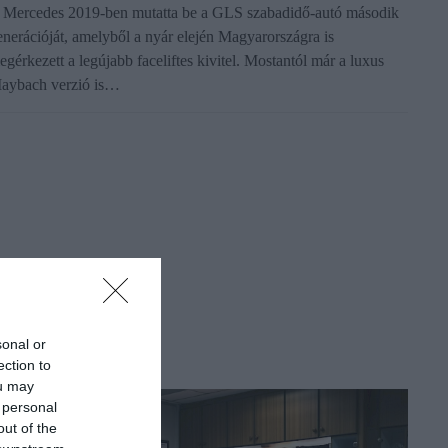
 Mercedes 2019-ben mutatta be a GLS szabadidő-autó második
enerációját, amelyből a nyár elején Magyarországra is
egérkezett a legújabb faceliftes kivitel. Mostantól már a luxus
aybach verzió is…
sonal or
ection to
ou may
 personal
out of the