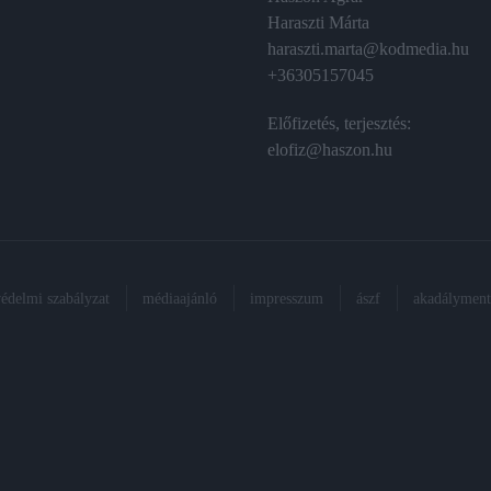
Haraszti Márta
haraszti.marta@kodmedia.hu
+36305157045
Előfizetés, terjesztés:
elofiz@haszon.hu
védelmi szabályzat
médiaajánló
impresszum
ászf
akadálymente