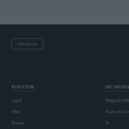
Feliratkozás
ROVATOK
HG MEDI
Agrár
Magazin-előf
Pénz
Hamu és Gy
Piacok
In