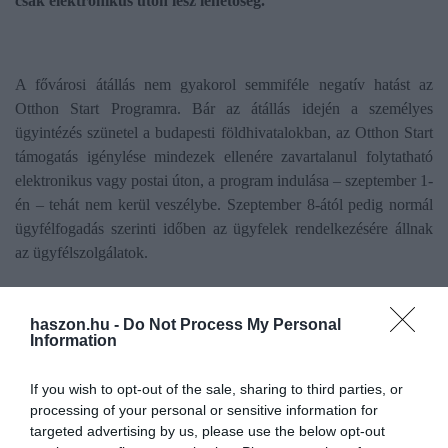
csak elektronikus úton lesz lehetőség.
A fővárosi átállás nem gyakorol semmiféle negatív hatást az
Otthon Start Programra. Bár az átállás idején a személyes
ügyintézés szünetel a budapesti földhivatalokban, az Otthon Start
támogatás igénylése mindezek ellenére zavartalanul folytatható
elektronikus vagy postai úton, a program indulása – szeptember 1-
én – tehát nem kerül veszélybe. Szeptember 8-ától pedig normál
ügyfélfogadás szerinti időben az ügyfelek rendelkezésére állnak
az ügyfélszolgálatok.
Olvasd el ezt is!
haszon.hu -
Do Not Process My Personal
Information
Az új E-ingatlan-nyilvántartás előnyei és hátrányai
If you wish to opt-out of the sale, sharing to third parties, or
processing of your personal or sensitive information for
targeted advertising by us, please use the below opt-out