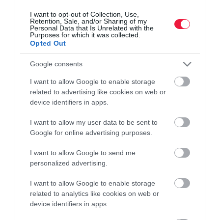
I want to opt-out of Collection, Use,
Retention, Sale, and/or Sharing of my
Personal Data that Is Unrelated with the
Purposes for which it was collected.
Opted Out
Google consents
I want to allow Google to enable storage
related to advertising like cookies on web or
device identifiers in apps.
I want to allow my user data to be sent to
AUTÓ
Google for online advertising purposes.
Ez lesz a legtakarékosabb elektromos Audi
I want to allow Google to send me
personalized advertising.
Az ősszel érkező A2 e-tron a márka valaha készült legkisebb
fogyasztású modellje lesz: a 190 lóerős villanyautó beéri
I want to allow Google to enable storage
mindössze 12,8 kWh energiával 100 kilométerenként.
related to analytics like cookies on web or
device identifiers in apps.