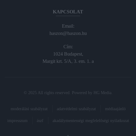
KAPCSOLAT
Email:
haszon@haszon.hu
Cím:
1024 Budapest,
Margit krt. 5/A, 3. em. 1. a
© 2025 All rights reserved. Powered by
HG Media
.
moderálási szabályzat
adatvédelmi szabályzat
médiaajánló
impresszum
ászf
akadálymentességi megfelelőségi nyilatkozat