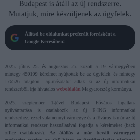
Budapest is átáll az új rendszerre.
Mutatjuk, mire készüljenek az ügyfelek.
Állítsd be oldalunkat preferált forrásként a
Google Keresőben!
2025. július 25. és augusztus 25. között a 19 vármegyében
mintegy 459199 kérelmet nyújtottak be az ügyfelek, és mintegy
176526 tulajdoni lap-másolatot adtak ki az új informatikai
rendszerből, írja hivatalos
weboldalán
Magyarország kormánya.
2025. szeptember 1-jével Budapest Főváros ingatlan-
nyilvántartása is csatlakozik az új E-ING informatikai
rendszerhez, ezzel valamennyi vármegye és a főváros is már az új
informatikai rendszer használatával fogadja a kérelmeket (back
office csatlakozás).
Az átállá
s a má
r bevált vármegyei