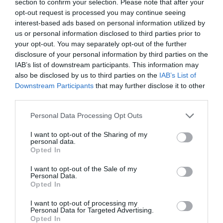
section to confirm your selection. Please note that after your
opt-out request is processed you may continue seeing
budapest
ügyintézés
ingatlan
nyilvántartás
interest-based ads based on personal information utilized by
us or personal information disclosed to third parties prior to
átállás
földhivatal
your opt-out. You may separately opt-out of the further
disclosure of your personal information by third parties on the
IAB’s list of downstream participants. This information may
also be disclosed by us to third parties on the
IAB’s List of
Downstream Participants
that may further disclose it to other
third parties.
Please note that this website/app uses one or more Google
Personal Data Processing Opt Outs
services and may gather and store information including but
not limited to your visit or usage behaviour. You may click to
I want to opt-out of the Sharing of my
personal data.
grant or deny consent to Google and its third-party tags to
Opted In
use your data for below specified purposes in below Google
consent section.
I want to opt-out of the Sale of my
Personal Data.
Opted In
I want to opt-out of processing my
Personal Data for Targeted Advertising.
Opted In