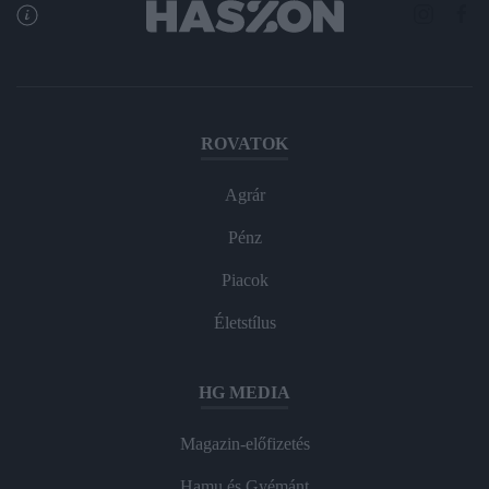
ROVATOK
Agrár
Pénz
Piacok
Életstílus
HG MEDIA
Magazin-előfizetés
Hamu és Gyémánt