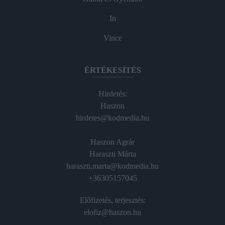
In
Vince
ÉRTÉKESÍTÉS
Hirdetés:
Haszon
hirdetes@kodmedia.hu
Haszon Agrár
Haraszti Márta
haraszti.marta@kodmedia.hu
+36305157045
Előfizetés, terjesztés:
elofiz@haszon.hu