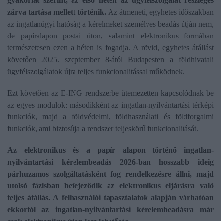
gyakorlat szerint, az első héten az ügyf
élszolgálat r
észleges
zárva tartása mellett tört
énik.
Az átmeneti, egyhetes időszakban
az ingatlanügyi hatóság a kérelmeket személyes beadás útján nem,
de papíralapon postai úton, valamint elektronikus formában
természetesen ezen a héten is fogadja. A rövid, egyhetes átállást
követően 2025. szeptember 8-ától Budapesten a földhivatali
ügyfélszolgálatok újra teljes funkcionalitással működnek.
Ezt követően az E-ING rendszerbe ütemezetten kapcsolódnak be
az egyes modulok: másodikként az ingatlan-nyilvántartási térképi
funkciók, majd a földvédelmi, földhasználati és földforgalmi
funkciók, ami biztosítja a rendszer teljeskörű funkcionalitását.
Az elektronikus és a papír alapon történő ingatlan-
nyilvántartási kérelembeadás 2026-ban hosszabb ideig
párhuzamos szolgáltatásként fog rendelkezésre állni, majd
utolsó fázisban befejeződik az elektronikus eljárásra való
teljes átállás. A felhasználói tapasztalatok alapján várhatóan
ekkortól az ingatlan-nyilvántartási kérelembeadásra már