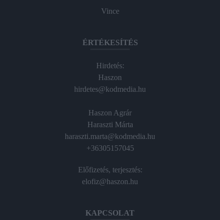
Vince
ÉRTÉKESÍTÉS
Hirdetés:
Haszon
hirdetes@kodmedia.hu
Haszon Agrár
Haraszti Márta
haraszti.marta@kodmedia.hu
+36305157045
Előfizetés, terjesztés:
elofiz@haszon.hu
KAPCSOLAT