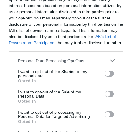
együtt
985 ezer forint
volt a második negyedévben. A
interest-based ads based on personal information utilized by
legdrágább
V. kerületben
2,214 millió Ft/m2 az átlagár, amit az I.
us or personal information disclosed to third parties prior to
(2,076 millió Ft/m2), a XII. (2,020 millió Ft/m2) és a II. (1,858
your opt-out. You may separately opt-out of the further
millió Ft/m2) követ. Ezután az ingatlanfejlesztők által is kedvelt
disclosure of your personal information by third parties on the
XI. és XIII. kerületek következnek, rendre 1,836 millió Ft/m2-es
IAB’s list of downstream participants. This information may
also be disclosed by us to third parties on the
IAB’s List of
és 1,787 millió Ft/m2-es átlagárakkal. A fővárosi kerületek közül a
Downstream Participants
that may further disclose it to other
hirdetők mostanra átlagosan mindenhol legalább 1 millió forintos
third parties.
négyzetméterárat szeretnének kérni, a két legolcsóbb kerület,
Csepel és Soroksár is éppen elérte ezt az árszintet.
Please note that this website/app uses one or more Google
Personal Data Processing Opt Outs
services and may gather and store information including but
A vidéki városok közül a legdrágábbak a
not limited to your visit or usage behaviour. You may click to
I want to opt-out of the Sharing of my
personal data.
grant or deny consent to Google and its third-party tags to
lakások
Debrecenben
(1,088 millió Ft/m2),
Szegeden
(1,021
Opted In
use your data for below specified purposes in below Google
millió Ft/m2) és
Veszprémben
(984 ezer Ft/m2).
consent section.
I want to opt-out of the Sale of my
Personal Data.
Opted In
I want to opt-out of processing my
Personal Data for Targeted Advertising.
Opted In
ingatlan
árak
lakás
ksh
statisztika