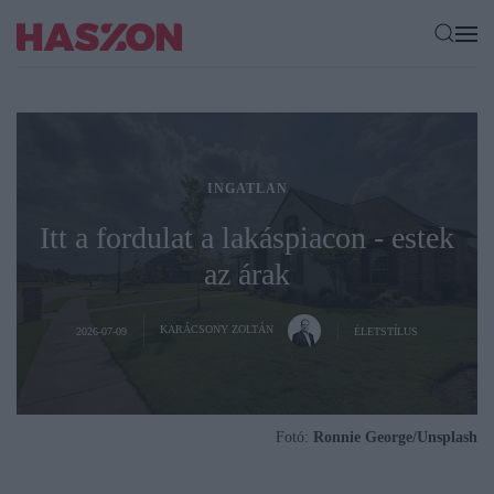
INGATLAN
Itt a fordulat a lakáspiacon - estek
az árak
KARÁCSONY ZOLTÁN
2026-07-09
ÉLETSTÍLUS
Fotó:
Ronnie George/Unsplash