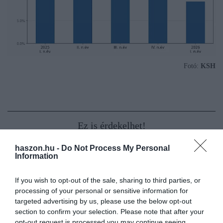
Fotó:
KSH
Ez is érdekelhet!
haszon.hu -
Do Not Process My Personal
És hogy még frissebb adatokat nézzünk: a Zenga.hu
legfrissebb
Information
elemzése
szerint az idei második negyedévben mindössze
0,3
százalékot emelkedtek a lakásárak
, ami gyakorlatilag stagnálást
If you wish to opt-out of the sale, sharing to third parties, or
processing of your personal or sensitive information for
jelent.
targeted advertising by us, please use the below opt-out
section to confirm your selection. Please note that after your
Az országos átlagos hirdetési négyzetméterár Budapesttel
opt-out request is processed you may continue seeing