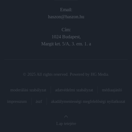
Email:
haszon@haszon.hu
Cím:
1024 Budapest,
Margit krt. 5/A, 3. em. 1. a
© 2025 All rights reserved. Powered by
HG Media
.
moderálási szabályzat
adatvédelmi szabályzat
médiaajánló
impresszum
ászf
akadálymentességi megfelelőségi nyilatkozat
Lap tetejére