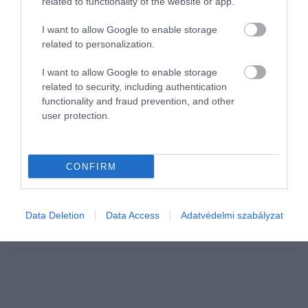
related to functionality of the website or app.
I want to allow Google to enable storage
related to personalization.
I want to allow Google to enable storage
related to security, including authentication
functionality and fraud prevention, and other
TÁRSADALOM
user protection.
Ezekben az országokban 2100-ra 95 évre nőhet a
várható élettartam
CONFIRM
A jelenleg élők emberek 5–7 százaléka érheti meg a 95.
születésnapját. A hosszú élet ma tehát még kivételesnek számít,
pár évtized múlva azonban egészen mások lehetnek az arányok.
Data Deletion
Data Access
Adatvédelmi szabályzat
Az ENSZ…