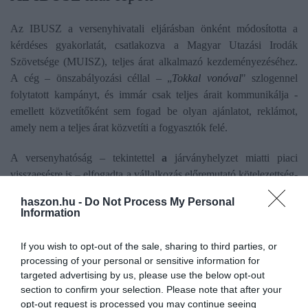
Az IBUSZ a versenyhivatali eljárásban önként módosította a
kérdéses gyakorlatát, csatlakozva a Magyar Utazási Irodák
Szövetsége (MUISZ), teljes árat alkalmazó kezdeményezéséhez.
A cég – önszabályozási céllal – „
Tokkal vonóval
" szlogennel
folytatott kampányt, és immár csak teljes árait kommunikálja -
emellett közvetítőként sem fogad be olyan ajánlatot, reklámot,
amely nem a teljes árat közvetíti a fogyasztók felé.
A versenyhatóság – tekintettel
a
járványhelyzet miatti piaci
visszaesésre is – elfogadta a vállalkozás előremutató kötelezettség-
vállalását.
haszon.hu -
Do Not Process My Personal
Information
utazási iroda
versenyhivatal
gvh
árképzés
If you wish to opt-out of the sale, sharing to third parties, or
processing of your personal or sensitive information for
ibusz
targeted advertising by us, please use the below opt-out
section to confirm your selection. Please note that after your
opt-out request is processed you may continue seeing