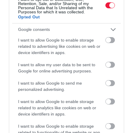
Retention, Sale, and/or Sharing of my
Personal Data that Is Unrelated with the
Purposes for which it was collected.
Opted Out
Google consents
MUNKA
I want to allow Google to enable storage
Gyilkos munkahelyi stressz: ennyi áldozatot szed
related to advertising like cookies on web or
device identifiers in apps.
évente
I want to allow my user data to be sent to
A Nemzetközi Munkaügyi Szervezet (ILO) legfrissebb globális
Google for online advertising purposes.
jelentése sokkoló adatokkal mutatja meg, hogy a rosszul
megszervezett munka, a túlóra és a munkahelyi zaklatás ma már
I want to allow Google to send me
közvetlen…
personalized advertising.
I want to allow Google to enable storage
related to analytics like cookies on web or
device identifiers in apps.
I want to allow Google to enable storage
related to functionality of the website or app.