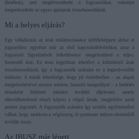
illetékek), ami megtéveszthette a fogyasztókat, valamint
megnehezítette az egyes ajánlatok összehasonlítását.
Mi a helyes eljárás?
Egy vállalkozás az árak reklámozásakor kétféleképpen járhat el
jogszerűen: egyrészt már az első kapcsolatfelvételkor, azaz a
fogyasztó figyelmének felkeltésekor megjelenítheti a teljes,
fizetendő árat. Ez teszi legjobban lehetővé a különböző árak
összehasonlítását, így a fogyasztók számára ez a legkedvezőbb
módszer. A másik lehetősége, hogy jól észlelhetően – az alapár
megjelenítésével azonos módon, hasonló hangsúllyal – a hirdetés
részeként feltüntet minden további díjelemet, amely
elkerülhetetlenül részét képezi a végső árnak, megjelölve azok
pontos jogcímét. A fogyasztók számára így szintén egyértelművé
válhat, hogy mekkora a végösszeg, és pontosan milyen elemekből
tevődik össze.
Az IBUSZ már lépett