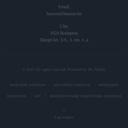
Email:
haszon@haszon.hu
Cím:
1024 Budapest,
Margit krt. 5/A, 3. em. 1. a
© 2025 All rights reserved. Powered by
HG Media
.
moderálási szabályzat
adatvédelmi szabályzat
médiaajánló
impresszum
ászf
akadálymentességi megfelelőségi nyilatkozat
Lap tetejére