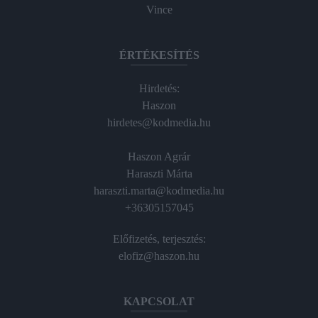
Vince
ÉRTÉKESÍTÉS
Hirdetés:
Haszon
hirdetes@kodmedia.hu
Haszon Agrár
Haraszti Márta
haraszti.marta@kodmedia.hu
+36305157045
Előfizetés, terjesztés:
elofiz@haszon.hu
KAPCSOLAT