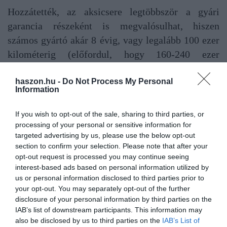
Hozzátették, az aksicsere legtöbbször a gyári
garancia részeként is megvalósulhat, hiszen
számos gyártó akár 8 évig, vagy legalább 100 ezer
kilométerig (előfordul, hogy 160-240 ezer
kilométerig) vállal garanciát az akkumulátoraira.
haszon.hu -
Do Not Process My Personal
Information
A magyar szakemberek szerint sem kell
aggódni
If you wish to opt-out of the sale, sharing to third parties, or
processing of your personal or sensitive information for
A Jövő Mobilitása Szövetség szakértői pedig egy korábbi
targeted advertising by us, please use the below opt-out
section to confirm your selection. Please note that after your
közleményükben arról
írtak
, okosan töltve egy megfelelő
opt-out request is processed you may continue seeing
összetételű akkumulátor akár 2-3 ezer töltési ciklust is kibír
interest-based ads based on personal information utilized by
teljesítménycsökkenés nélkül, ami 10-15 évi folyamatos
us or personal information disclosed to third parties prior to
használatot jelenthet. Nemhiába adnak a gyártók hosszú
your opt-out. You may separately opt-out of the further
garanciákat - a megfelelő használat mellett - az akkumulátorokra.
disclosure of your personal information by third parties on the
IAB’s list of downstream participants. This information may
Minden aksi hatékonysága romlik a használata miatt. Azonban
also be disclosed by us to third parties on the
IAB’s List of