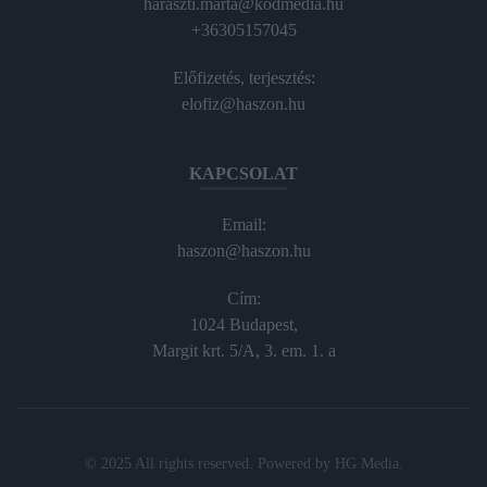
haraszti.marta@kodmedia.hu
+36305157045
Előfizetés, terjesztés:
elofiz@haszon.hu
KAPCSOLAT
Email:
haszon@haszon.hu
Cím:
1024 Budapest,
Margit krt. 5/A, 3. em. 1. a
© 2025 All rights reserved. Powered by
HG Media
.