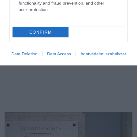
functionality and fraud prevention, and other
pályázati anyag megismerése. Emiatt a CV nemcsak a szakmai
user protection.
alkalmasságot mutatja meg, hanem a vállalat és a pályázó közötti
minőségi…
CONFIRM
Data Deletion
Data Access
Adatvédelmi szabályzat