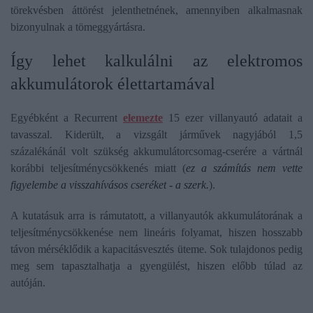
törekvésben áttörést jelenthetnének, amennyiben alkalmasnak
bizonyulnak a tömeggyártásra.
Így lehet kalkulálni az elektromos
akkumulátorok élettartamával
Egyébként a Recurrent
elemezte
15 ezer villanyautó adatait a
tavasszal. Kiderült, a vizsgált járművek nagyjából 1,5
százalékánál volt szükség akkumulátorcsomag-cserére a vártnál
korábbi teljesítménycsökkenés miatt (
ez a számítás nem vette
figyelembe a visszahívásos cseréket - a szerk.
).
A kutatásuk arra is rámutatott, a villanyautók akkumulátorának a
teljesítménycsökkenése nem lineáris folyamat, hiszen hosszabb
távon mérséklődik a kapacitásvesztés üteme. Sok tulajdonos pedig
meg sem tapasztalhatja a gyengülést, hiszen előbb túlad az
autóján.