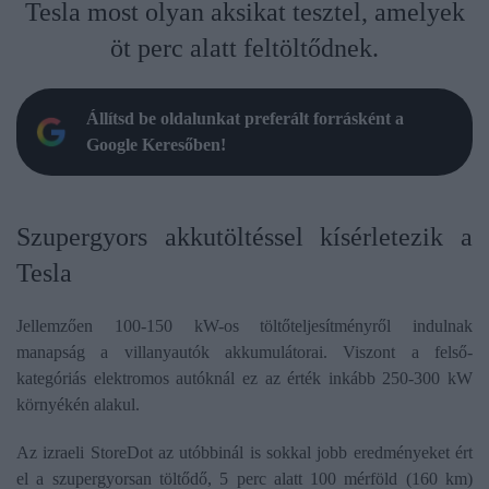
Tesla most olyan aksikat tesztel, amelyek
öt perc alatt feltöltődnek.
Állítsd be oldalunkat preferált forrásként a
Google Keresőben!
Szupergyors akkutöltéssel kísérletezik a
Tesla
Jellemzően 100-150 kW-os töltőteljesítményről indulnak
manapság a villanyautók akkumulátorai. Viszont a felső-
kategóriás elektromos autóknál ez az érték inkább 250-300 kW
környékén alakul.
Az izraeli StoreDot az utóbbinál is sokkal jobb eredményeket ért
el a szupergyorsan töltődő, 5 perc alatt 100 mérföld (160 km)