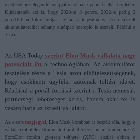
megtételéhez elegendő energiát magába szippantó cellák területén.
Kijelentették azt is, hogy 2028-ra 3 percre, 2032-re pedig 2
perc/100 mérföldre tudják javítani a teljesítményt. Az elkészült
akkumulátoraikat néhány autóipari szereplő is teszteli. Például a
Tesla.
Az USA Today
szerint
Elon Musk vállalata nagy
potenciált lát
a technológiában. Az akkumulátor
tesztelése része a Tesla azon elkötelezettségének,
hogy csökkenti ügyfelei autóinak töltési idejét.
Ráadásul a portál forrásai szerint a Tesla nemcsak
partnerségi lehetőséget keres, hanem akár fel is
vásárolhatja az izraeli vállalatot.
Az e-cars
megjegyzi
, Elon Musk korábban is beszélt róla, hogy a
vállalata többféle akkumulátort próbál biztosítani a járműveihez. A
StoreDot extrém gyorsan tölthető (XFC) aksijai ebben a