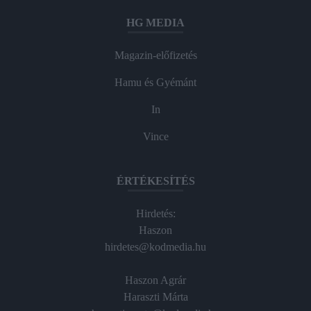
HG MEDIA
Magazin-előfizetés
Hamu és Gyémánt
In
Vince
ÉRTÉKESÍTÉS
Hirdetés:
Haszon
hirdetes@kodmedia.hu
Haszon Agrár
Haraszti Márta