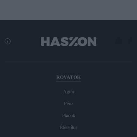
ROVATOK
Agrár
Pénz
Piacok
Életstílus