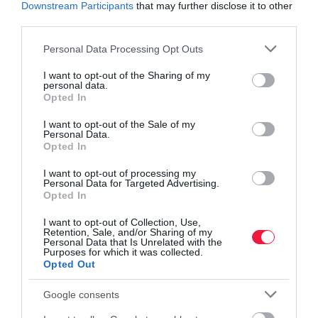
manapság az elektromos autós akkuk jóval tovább bírhatják, mint
Downstream Participants
that may further disclose it to other
third parties.
azt a gyártók előzetesen jósolták. Az élettartamuk inkább a 20
évhez közelít - tehát az autót is túlélhetik - miközben a
Please note that this website/app uses one or more Google
Personal Data Processing Opt Outs
kapacitásuk folyamatosan növekszik, az előállítási költségük
services and may gather and store information including but
pedig csökken.
not limited to your visit or usage behaviour. You may click to
I want to opt-out of the Sharing of my
personal data.
grant or deny consent to Google and its third-party tags to
Opted In
use your data for below specified purposes in below Google
consent section.
tesla
akkumulátor
villanyautó
gyorstöltés
teszt
I want to opt-out of the Sale of my
Personal Data.
Opted In
I want to opt-out of processing my
Personal Data for Targeted Advertising.
Opted In
I want to opt-out of Collection, Use,
Retention, Sale, and/or Sharing of my
Personal Data that Is Unrelated with the
Purposes for which it was collected.
Opted Out
Google consents