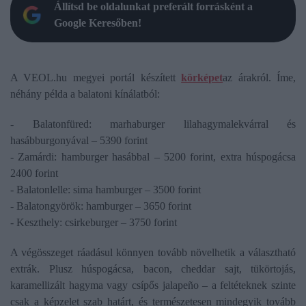
Állítsd be oldalunkat preferált forrásként a
Google Keresőben!
A VEOL.hu megyei portál készített
körképet
az árakról. Íme,
néhány példa a balatoni kínálatból:
- Balatonfüred: marhaburger lilahagymalekvárral és
hasábburgonyával – 5390 forint
- Zamárdi: hamburger hasábbal – 5200 forint, extra húspogácsa
2400 forint
- Balatonlelle: sima hamburger – 3500 forint
- Balatongyörök: hamburger – 3650 forint
- Keszthely: csirkeburger – 3750 forint
A végösszeget ráadásul könnyen tovább növelhetik a választható
extrák. Plusz húspogácsa, bacon, cheddar sajt, tükörtojás,
karamellizált hagyma vagy csípős jalapeño – a feltéteknek szinte
csak a képzelet szab határt, és természetesen mindegyik tovább