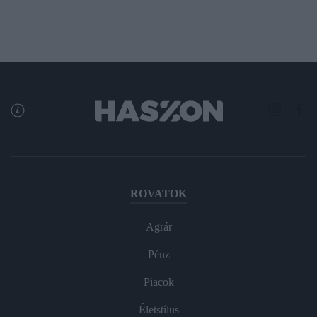
ROVATOK
Agrár
Pénz
Piacok
Életstílus