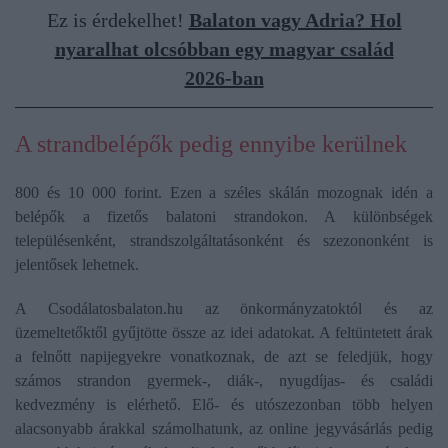
Ez is érdekelhet!
Balaton vagy Adria? Hol
nyaralhat olcsóbban egy magyar család
2026-ban
A strandbelépők pedig ennyibe kerülnek
800 és 10 000 forint. Ezen a széles skálán mozognak idén a
belépők a fizetős balatoni strandokon. A különbségek
településenként, strandszolgáltatásonként és szezononként is
jelentősek lehetnek.
A Csodálatosbalaton.hu az önkormányzatoktól és az
üzemeltetőktől gyűjtötte össze az idei adatokat. A feltüntetett árak
a felnőtt napijegyekre vonatkoznak, de azt se feledjük, hogy
számos strandon gyermek-, diák-, nyugdíjas- és családi
kedvezmény is elérhető. Elő- és utószezonban több helyen
alacsonyabb árakkal számolhatunk, az online jegyvásárlás pedig