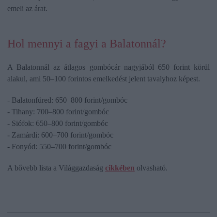
emeli az árat.
Hol mennyi a fagyi a Balatonnál?
A Balatonnál az átlagos gombócár nagyjából 650 forint körül
alakul, ami 50–100 forintos emelkedést jelent tavalyhoz képest.
- Balatonfüred: 650–800 forint/gombóc
- Tihany: 700–800 forint/gombóc
- Siófok: 650–800 forint/gombóc
- Zamárdi: 600–700 forint/gombóc
- Fonyód: 550–700 forint/gombóc
A bővebb lista a Világgazdaság
cikkében
olvasható.