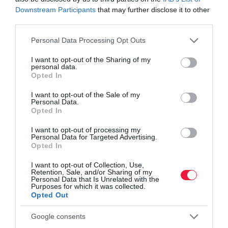
Olvasd el ezt is!
Downstream Participants
that may further disclose it to other
third parties.
A vízszint csökkent, az új lakások ára nőtt a
Balatonnál
Please note that this website/app uses one or more Google
Personal Data Processing Opt Outs
services and may gather and store information including but
Elvesztette nyaralóövezeti jellegét, a Dunakanyar
not limited to your visit or usage behaviour. You may click to
I want to opt-out of the Sharing of my
beéri a Balatont
personal data.
grant or deny consent to Google and its third-party tags to
Nyaralás hitelből: felelős pénzügyi döntés vagy a
Opted In
use your data for below specified purposes in below Google
látszatluxus csapdája?
consent section.
I want to opt-out of the Sale of my
Personal Data.
Opted In
nyaralás
balaton
árak
hamburger
fagylalt
I want to opt-out of processing my
Personal Data for Targeted Advertising.
Opted In
I want to opt-out of Collection, Use,
Retention, Sale, and/or Sharing of my
Personal Data that Is Unrelated with the
Purposes for which it was collected.
Opted Out
Google consents