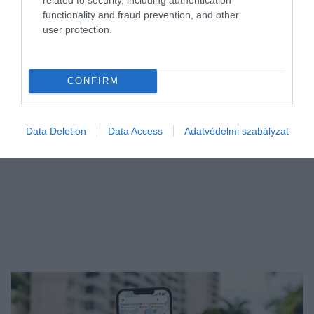
5 legendás, megfizethető használt autó
functionality and fraud prevention, and other
user protection.
Érdekes gyűjtéssel jelentkezett a Carnet, amely a mára ritkává és
különlegessé vált használt autókból készített válogatást.
CONFIRM
Data Deletion
Data Access
Adatvédelmi szabályzat