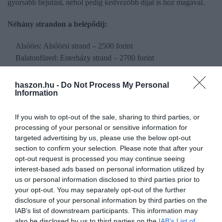
gyorsabb bejutást, néhol pedig kedvezőbb díjat is hoz magával.
Néhány strandon a belépődíj:
Alsóörs: Alsóörsi strand – 2500 forint
Balatonfüred: Esterházy strand – 2700 forint
Csopak: Csopaki strand – 2800 forint
Tihany: Sajkod strand – 800 forint
haszon.hu -
Do Not Process My Personal
Information
Tihany: Plage18 – hétfőtől péntekig 7500 Forint, szombat-
vasárnap 10 000 forint
If you wish to opt-out of the sale, sharing to third parties, or
Siófok: Siófoki nagystrand Plázs – 1800 forint június 18-ig,
processing of your personal or sensitive information for
utána 2800 forint
targeted advertising by us, please use the below opt-out
Fonyód: Panoráma strand – 1400 forint
section to confirm your selection. Please note that after your
Keszthely: Városi strand – 2100 forint
opt-out request is processed you may continue seeing
interest-based ads based on personal information utilized by
A bővebb lista
itt olvasható
.
us or personal information disclosed to third parties prior to
your opt-out. You may separately opt-out of the further
disclosure of your personal information by third parties on the
IAB’s list of downstream participants. This information may
also be disclosed by us to third parties on the
IAB’s List of