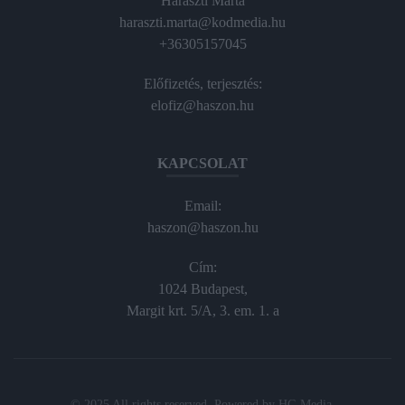
Haraszti Márta
haraszti.marta@kodmedia.hu
+36305157045
Előfizetés, terjesztés:
elofiz@haszon.hu
KAPCSOLAT
Email:
haszon@haszon.hu
Cím:
1024 Budapest,
Margit krt. 5/A, 3. em. 1. a
© 2025 All rights reserved. Powered by
HG Media
.