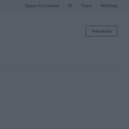
Hamu és Gyémánt
IN
Vince
Webshop
Feliratkozás