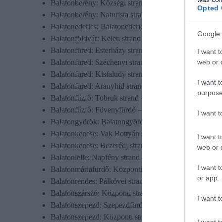
Balatonberény: Községi strand – 1500 Forint
Opted 
Balatonberény: Naturista strand – 1500 Forint
Balatonederics: Balatonedericsi strand – 1500 Forint, 
Google 
Balatonföldvár: Keleti strand – 1750 Forint
Balatonfüred: Esterházy strand – 2700 Forint
I want t
web or d
Balatonfüred: Széchenyi strand – 2500 Forint
Balatonfüred: Kisfaludy strand – 2200 Forint
I want t
Balatonfüred: Aranyhíd strand – 5000 Forint, hétvégén
purpose
Balatonfűzfő: Tobruk strand – 1700 Forint
Balatonfűzfő: Fövenyfürdő – 2000 Forint
I want 
Balatongyörök: Balatongyöröki strand – még nem tették
Balatonkenese: Vak Bottyán strand – 2000 Forint
I want t
Balatonkenese: Bezerédj strand – 1800 Forint
web or d
Balatonlelle: Napfény strand – 1900 Forint
I want t
Balatonmáriafürdő: Központi fizető strand – 1500 Fori
or app.
Balatonrendes: Pálkövei strand – 1200 Forint
Balatonszárszó: Központi strand – még nem tették közz
I want t
Balatonszepezd: Szepezdfürdői Ifjúsági strand – 1000 
Balatonszepezd: Központi strand – 1500 Forint
I want t