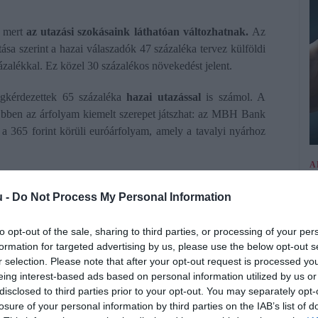
, mert
az utazási szokásaink láthatóan változhatnak.
Az
tása szerint a hazai válaszadók 47 százaléka tervez külföldi
ázalékkal. Ez közel 30 százalékos növekedést jelent.
gkérdezettek 65 százaléka
hazai utazással
is számol. A
Ebben az árfolyam kiemelt szerepet játszhat: az MBH Bank
a 365 forint körüli euróárfolyam, amely a tavalyi nyárhoz
A
I
u -
Do Not Process My Personal Information
T
ltetőktől gyűjtötte össze az idei adatokat. A feltüntetett
to opt-out of the sale, sharing to third parties, or processing of your per
jük, hogy számos strandon gyermek-, diák-, nyugdíjas- és
A
formation for targeted advertising by us, please use the below opt-out s
 több helyen alacsonyabb árakkal számolhatunk, az
online
b
r selection. Please note that after your opt-out request is processed y
bb díjat is hoz magával.
a
eing interest-based ads based on personal information utilized by us or
r
disclosed to third parties prior to your opt-out. You may separately opt-
losure of your personal information by third parties on the IAB’s list of