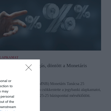
LAPKAMAT
tt az újabb kamatvágás, döntött a Monetáris
anács
sonal or
 Magyar Nemzeti Bank (MNB) Monetáris Tanácsa 25
ection to
ázisponttal 5,75 százalékra csökkentette a jegybanki alapkamatot,
ou may
 kamatfolyosó két széle is 25-25 bázisponttal mérséklődött.
 personal
ectangle
out of the
 downstream