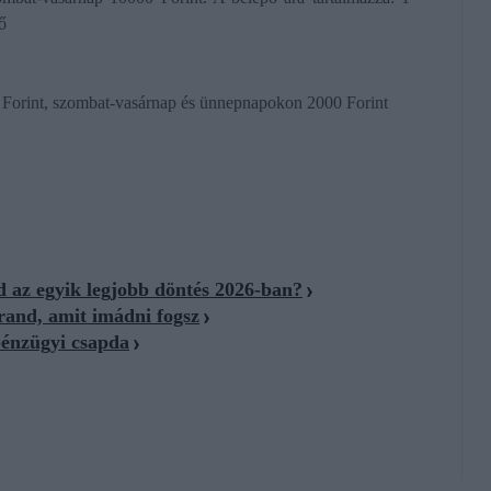
ő
0 Forint, szombat-vasárnap és ünnepnapokon 2000 Forint
d az egyik legjobb döntés 2026-ban?
trand, amit imádni fogsz
pénzügyi csapda