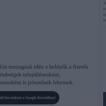
A
m
e
e
álán mozognak idén a belépők a fizetős
lönbségek településenként,
ononként is jelentősek lehetnek.
rált forrásként a Google Keresőben!