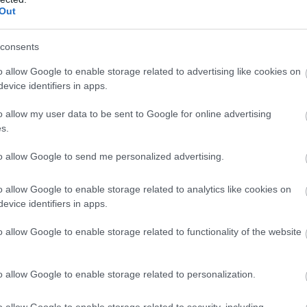
Out
hétvégén 1700 Forint
consents
o allow Google to enable storage related to advertising like cookies on
evice identifiers in apps.
o allow my user data to be sent to Google for online advertising
 6500 Forint
s.
to allow Google to send me personalized advertising.
 közzé az idei árakat
o allow Google to enable storage related to analytics like cookies on
evice identifiers in apps.
o allow Google to enable storage related to functionality of the website
nt
é az idei árakat
o allow Google to enable storage related to personalization.
Forint
o allow Google to enable storage related to security, including