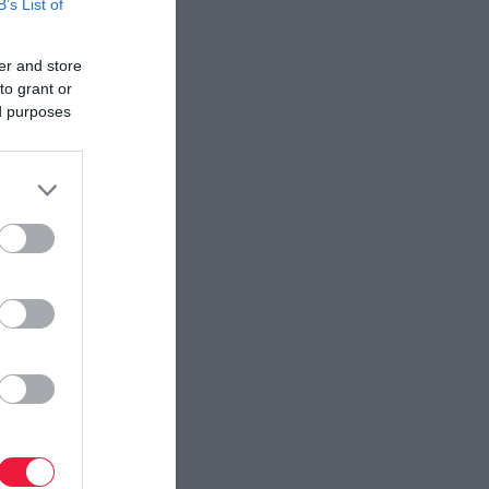
B’s List of
er and store
to grant or
ed purposes