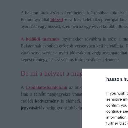
A balatoni árak azért is kerülhetnek idén jobban fókuszba
Economyx által
idézett
Visa friss kelet-közép-európai kuta
nyaralást vagy utazást, szemben az egy évvel korábbi 36 sz
A belföldi turizmus
ugyanakkor továbbra is erős: a me
Balatonnak azonban erősebb versenyben kell helytállnia. 
várakozása szerint a nyári időszakban végig megmaradhat 
képest mintegy 12 százalékos forinterősödést jelentene.
De mi a helyzet a magyar tengernél?
haszon.h
A
Csodálatosbalaton.hu
az önkormányzatoktól és az üzeme
If you wish 
árak a felnőtt napijegyekre vonatkoznak, de azt se feled
sensitive in
családi
kedvezmény
is elérhető. Elő- és utószezonban
confirm you
jegyvásárlás
pedig gyorsabb bejutást, néhol pedig kedvező
continue se
information 
further disc