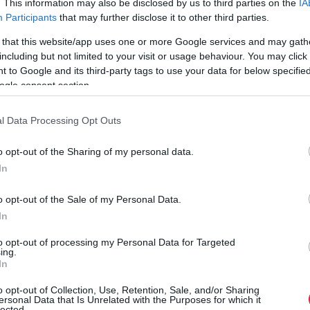
. This information may also be disclosed by us to third parties on the
IA
Participants
that may further disclose it to other third parties.
Balaton királyai voltak, és most?
 that this website/app uses one or more Google services and may gath
including but not limited to your visit or usage behaviour. You may click 
 to Google and its third-party tags to use your data for below specifi
ogle consent section.
l Data Processing Opt Outs
l 1300 Forint)
o opt-out of the Sharing of my personal data.
n 1700 Forint
In
0 Forint, hétvégén 1700 Forint
int
o opt-out of the Sale of my Personal Data.
In
to opt-out of processing my Personal Data for Targeted
ing.
In
o opt-out of Collection, Use, Retention, Sale, and/or Sharing
00 Forint
ersonal Data that Is Unrelated with the Purposes for which it
lected.