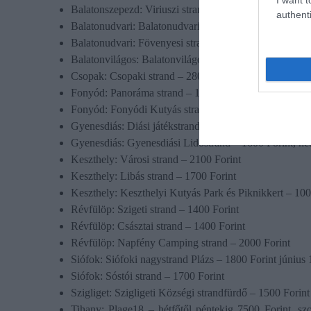
Balatonszepezd: Viriuszi strand – 1000 Forint
authenti
Balatonudvari: Balatonudvari községi strand – 1500 Fo
Balatonudvari: Fövenyesi strand – 1500 Forint
Balatonvilágos: Balatonvilágosi strand – 1500 Forint,
Csopak: Csopaki strand – 2800 Forint
Fonyód: Panoráma strand – 1400 Forint
Fonyód: Fonyódi Kutyás strand – 1200 Forint (kutya: 
Gyenesdiás: Diási játékstrand – 1700 Forint, hétvégén
Gyenesdiás: Gyenesdiási Lidóstrand – 1600 Forint, hé
Keszthely: Városi strand – 2100 Forint
Keszthely: Libás strand – 1700 Forint
Keszthely: Keszthelyi Kutyás Park és Piknikkert – 100
Révfülöp: Szigeti strand – 1400 Forint
Révfülöp: Császtai strand – 1400 Forint
Révfülöp: Napfény Camping strand – 2000 Forint
Siófok: Siófoki nagystrand Plázs – 1800 Forint június 
Siófok: Sóstói strand – 1700 Forint
Szigliget: Szigligeti Községi strandfürdő – 1500 Forint
Tihany: Plage18 – hétfőtől péntekig 7500 Forint, sz