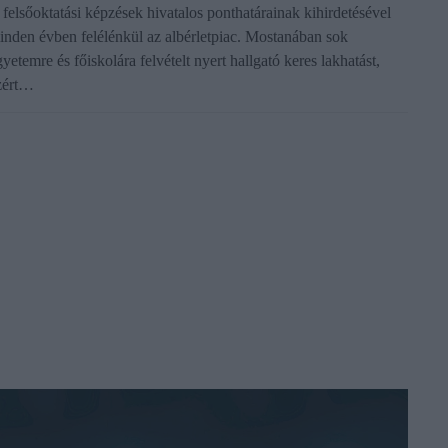
 felsőoktatási képzések hivatalos ponthatárainak kihirdetésével
inden évben felélénkül az albérletpiac. Mostanában sok
gyetemre és főiskolára felvételt nyert hallgató keres lakhatást,
zért…