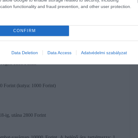
cation functionality and fraud prevention, and other user protection.
rint
 hétvégén 1700 Forint
CONFIRM
1200 Forint)
Data Deletion
Data Access
Adatvédelmi szabályzat
 2000 Forint
tvégén 1800 Forint
0 Forint (kutya: 1000 Forint)
18-ig, utána 2800 Forint
ombat-vasárnap 10000 Forint. A belépő ára tartalmazza: 1