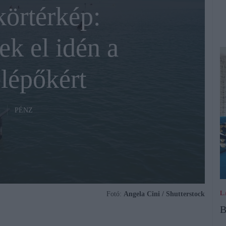
körtérkép:
ek el idén a
lépőkért
PÉNZ
L
Fotó:
Angela Cini / Shutterstock
B