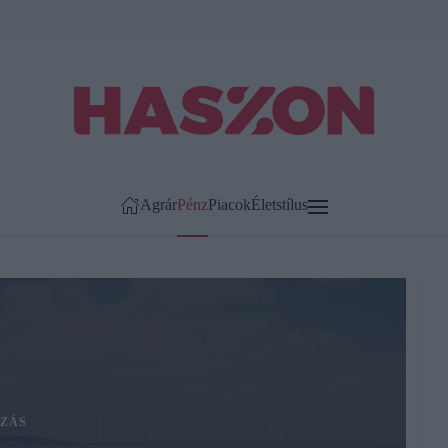
Agrár
Pénz
Piacok
Életstílus
ZÁS