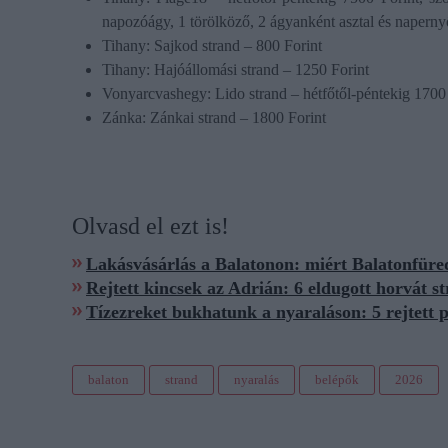
napozóágy, 1 törölköző, 2 ágyanként asztal és naperny
Tihany: Sajkod strand – 800 Forint
Tihany: Hajóállomási strand – 1250 Forint
Vonyarcvashegy: Lido strand – hétfőtől-péntekig 170
Zánka: Zánkai strand – 1800 Forint
Olvasd el ezt is!
Lakásvásárlás a Balatonon: miért Balatonfüre
Rejtett kincsek az Adrián: 6 eldugott horvát s
Tízezreket bukhatunk a nyaraláson: 5 rejtett 
balaton
strand
nyaralás
belépők
2026