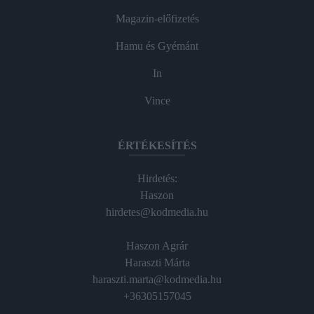
Magazin-előfizetés
Hamu és Gyémánt
In
Vince
ÉRTÉKESÍTÉS
Hirdetés:
Haszon
hirdetes@kodmedia.hu
Haszon Agrár
Haraszti Márta
haraszti.marta@kodmedia.hu
+36305157045