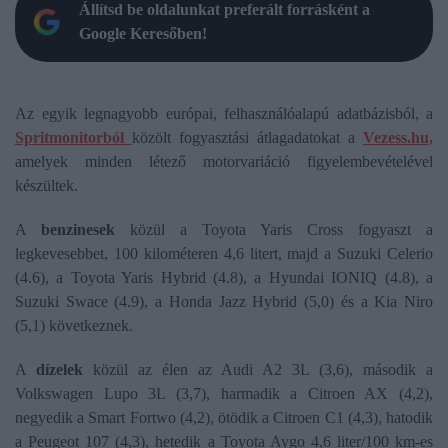
Állítsd be oldalunkat preferált forrásként a
Google Keresőben!
Az egyik legnagyobb európai, felhasználóalapú adatbázisból, a
Spritmonitorból
közölt fogyasztási átlagadatokat a
Vezess.hu,
amelyek minden létező motorvariáció figyelembevételével
készültek.
A
benzinesek
közül a Toyota Yaris Cross fogyaszt a
legkevesebbet, 100 kilométeren 4,6 litert, majd a Suzuki Celerio
(4.6), a Toyota Yaris Hybrid (4.8), a Hyundai IONIQ (4.8), a
Suzuki Swace (4.9), a Honda Jazz Hybrid (5,0) és a Kia Niro
(5,1) következnek.
A
dízelek
közül az élen az Audi A2 3L (3,6), második a
Volkswagen Lupo 3L (3,7), harmadik a Citroen AX (4,2),
negyedik a Smart Fortwo (4,2), ötödik a Citroen C1 (4,3), hatodik
a Peugeot 107 (4,3), hetedik a Toyota Aygo 4,6 liter/100 km-es