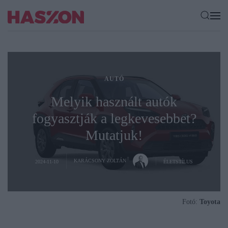
AUTÓ
Melyik használt autók
fogyasztják a legkevesebbet?
Mutatjuk!
KARÁCSONY ZOLTÁN
2024-11-10
ÉLETSTÍLUS
Fotó:
Toyota