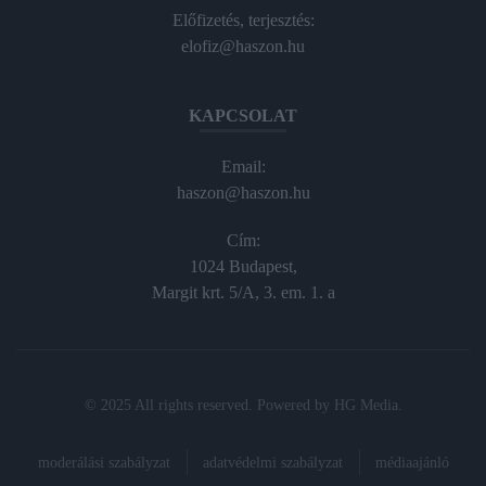
Előfizetés, terjesztés:
elofiz@haszon.hu
KAPCSOLAT
Email:
haszon@haszon.hu
Cím:
1024 Budapest,
Margit krt. 5/A, 3. em. 1. a
© 2025 All rights reserved. Powered by
HG Media
.
moderálási szabályzat
adatvédelmi szabályzat
médiaajánló