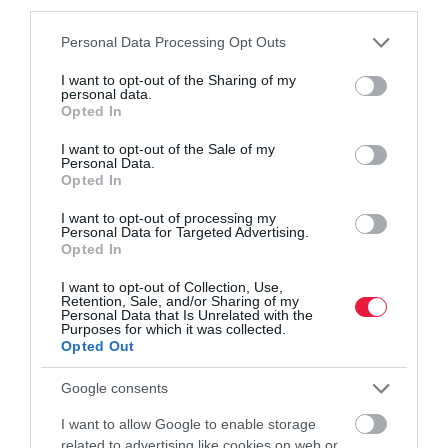
third parties.
Please note that this website/app uses one or more Google
Personal Data Processing Opt Outs
services and may gather and store information including but
not limited to your visit or usage behaviour. You may click to
I want to opt-out of the Sharing of my
personal data.
grant or deny consent to Google and its third-party tags to
Opted In
use your data for below specified purposes in below Google
consent section.
I want to opt-out of the Sale of my
Personal Data.
Opted In
I want to opt-out of processing my
Personal Data for Targeted Advertising.
Opted In
AUTÓ
A Mercedesnek dob kesztyűt a BYD új
I want to opt-out of Collection, Use,
Retention, Sale, and/or Sharing of my
luxusszedánja
Personal Data that Is Unrelated with the
Purposes for which it was collected.
Opted Out
Új prémium elektromos szedánt mutatott be a BYD: a Da Han a
gyártó eddigi egyik legnagyobb és legerősebb modellje, amely a
Google consents
kínai mérési szabvány szerint akár 1000 kilométer feletti hatótávot
I want to allow Google to enable storage
is…
related to advertising like cookies on web or