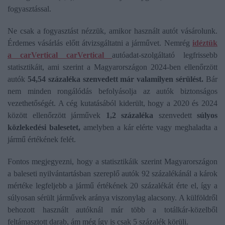
fogyasztással.
Ne csak a fogyasztást nézzük, amikor használt autót vásárolunk.
Érdemes vásárlás előtt átvizsgáltatni a járművet. Nemrég
idéztük
a carVertical
carVertical
autóadat-szolgáltató legfrissebb
statisztikáit, ami szerint a Magyarországon 2024-ben ellenőrzött
autók
54,54 százaléka szenvedett már valamilyen sérülést.
Bár
nem minden rongálódás befolyásolja az autók biztonságos
vezethetőségét. A cég kutatásából kiderült, hogy a 2020 és 2024
között ellenőrzött járművek
1,2 százaléka
szenvedett
súlyos
közlekedési balesetet,
amelyben a kár elérte vagy meghaladta a
jármű értékének felét.
Fontos megjegyezni, hogy a statisztikáik szerint Magyarországon
a baleseti nyilvántartásban szereplő autók 92 százalékánál a károk
mértéke legfeljebb a jármű értékének 20 százalékát érte el, így a
súlyosan sérült járművek aránya viszonylag alacsony. A külföldről
behozott használt autóknál már több a totálkár-közelből
feltámasztott darab, ám még így is csak 5 százalék körüli.