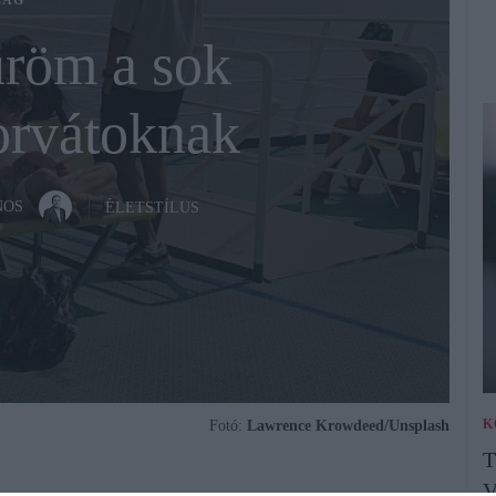
LÁG
röm a sok
horvátoknak
NOS
ÉLETSTÍLUS
K
Fotó:
Lawrence Krowdeed/Unsplash
T
V