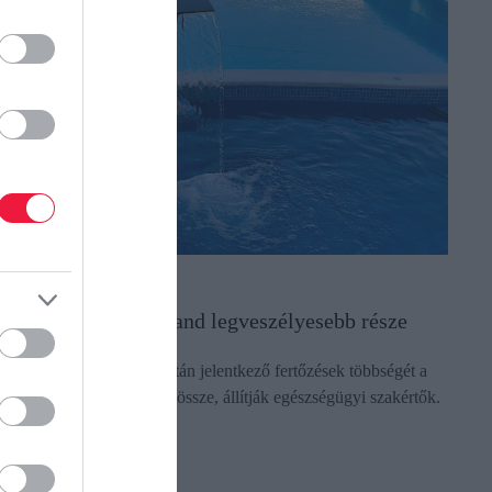
TRANDOLÁS
em a medence a strand legveszélyesebb része
évhit, hogy a strandolás után jelentkező fertőzések többségét a
edencék vizében szedjük össze, állítják egészségügyi szakértők.
ectangle