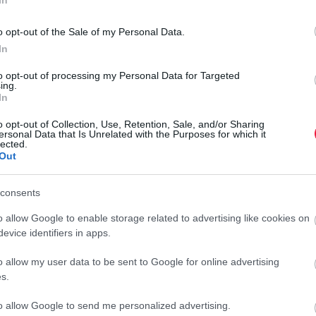
o opt-out of the Sale of my Personal Data.
In
hatással van az állampolgárokra - tette hozzá a miniszter,
 árát korlátozta hatóságilag. A horvát statisztikai hivatal
to opt-out of processing my Personal Data for Targeted
ing.
az infláció az áprilisi 3,2 százalék után. (A magyar adatról
In
o opt-out of Collection, Use, Retention, Sale, and/or Sharing
ersonal Data that Is Unrelated with the Purposes for which it
ntött be, mint a megelőző években, és már most sok turista
lected.
gy a turisztikai minisztérium irányelveket határozott meg a
Out
y tevékenység, a magasabb árak más célállomások felé
S
méli, hogy Horvátország esetében ez nem fog megtörténni.
consents
N
ai és szolgáltatási szektor érintettjeit, elsősorban saját maguk
o allow Google to enable storage related to advertising like cookies on
evice identifiers in apps.
T
m
o allow my user data to be sent to Google for online advertising
r
s.
nek, és logikus, hogy megnő az ételek és italok fogyasztása,
óság keretein belül kell maradnunk ahhoz, hogy fenntartható
to allow Google to send me personalized advertising.
tív hatással polgárainkra"
- fogalmazott a miniszter. (MTI)