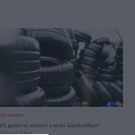
ÖZLEKEDÉS
éli gumival autózni a nyári kánikulában?
égzetes lehet