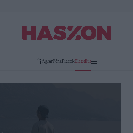
Agrár
Pénz
Piacok
Életstílus