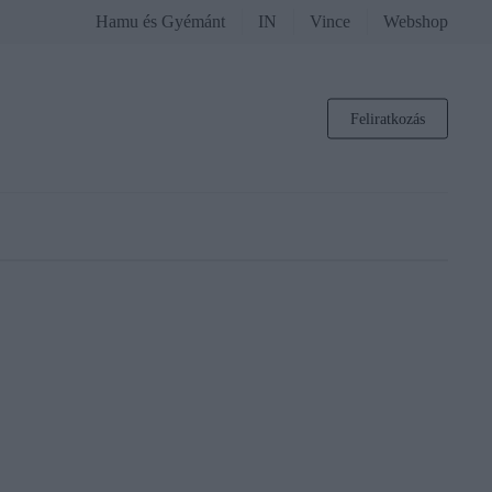
Hamu és Gyémánt
IN
Vince
Webshop
Feliratkozás