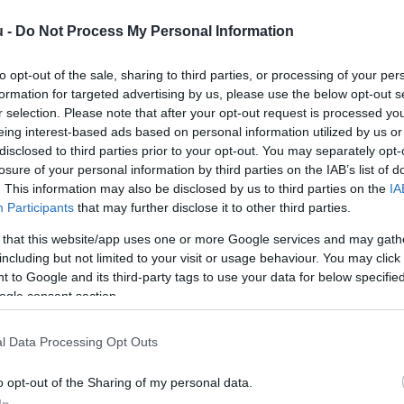
u -
Do Not Process My Personal Information
B
k
to opt-out of the sale, sharing to third parties, or processing of your per
a
formation for targeted advertising by us, please use the below opt-out s
é
r selection. Please note that after your opt-out request is processed y
eing interest-based ads based on personal information utilized by us or
disclosed to third parties prior to your opt-out. You may separately opt-
losure of your personal information by third parties on the IAB’s list of
. This information may also be disclosed by us to third parties on the
IA
Participants
that may further disclose it to other third parties.
 that this website/app uses one or more Google services and may gath
 szezonális hatások okozzák az újabb
including but not limited to your visit or usage behaviour. You may click 
 to Google and its third-party tags to use your data for below specifi
a Ante Susnjar gazdasági miniszter a
ogle consent section.
álati rádiónak.
l Data Processing Opt Outs
o opt-out of the Sharing of my personal data.
rált forrásként a Google Keresőben!
In