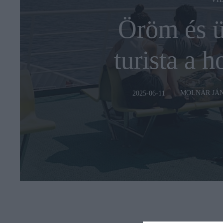
VI
Öröm és ü
turista a 
MOLNÁR JÁ
2025-06-11