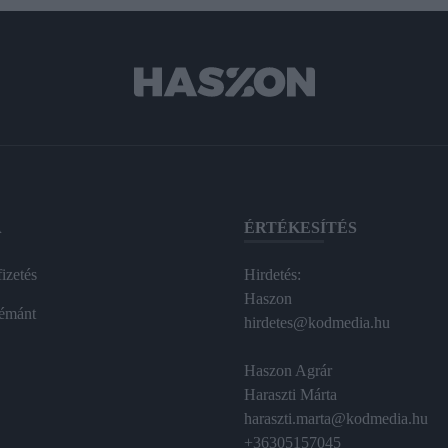
A
ÉRTÉKESÍTÉS
izetés
Hirdetés:
Haszon
émánt
hirdetes@kodmedia.hu
Haszon Agrár
Haraszti Márta
haraszti.marta@kodmedia.hu
+36305157045