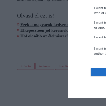
I want t
web or d
Olvasd el ezt is!
I want t
Ezek a magyarok kedvenc horvát nyaralóhelye
or app.
Elképesztően jól keresnek a takarítók a horvá
Hol olcsóbb az élelmiszer? Magyar-szlovák-ro
I want t
I want t
authenti
infláció
turizmus
horvátország
árstop
pén