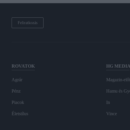
Feliratkozás
ROVATOK
HG MEDI
Agrár
Magazin-előf
Pénz
Hamu és Gy
Piacok
In
Életstílus
Vince