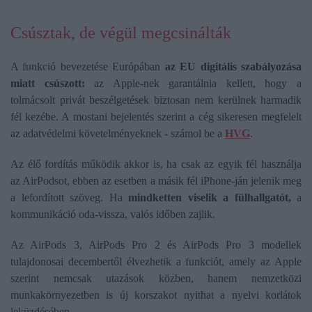
Csúsztak, de végül megcsinálták
A funkció bevezetése Európában
az EU digitális szabályozása
miatt csúszott:
az Apple-nek garantálnia kellett, hogy a
tolmácsolt privát beszélgetések biztosan nem kerülnek harmadik
fél kezébe. A mostani bejelentés szerint a cég sikeresen megfelelt
az adatvédelmi követelményeknek - számol be a
HVG
.
Az élő fordítás működik akkor is, ha csak az egyik fél használja
az AirPodsot, ebben az esetben a másik fél iPhone-ján jelenik meg
a lefordított szöveg. Ha
mindketten viselik a fülhallgatót,
a
kommunikáció oda-vissza, valós időben zajlik.
Az AirPods 3, AirPods Pro 2 és AirPods Pro 3 modellek
tulajdonosai decembertől élvezhetik a funkciót, amely az Apple
szerint nemcsak utazások közben, hanem nemzetközi
munkakörnyezetben is új korszakot nyithat a nyelvi korlátok
leküzdésében.