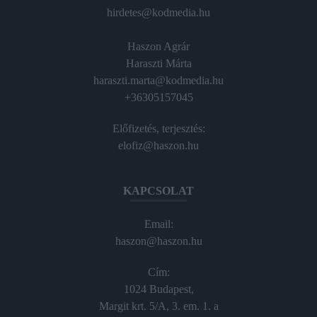
hirdetes@kodmedia.hu
Haszon Agrár
Haraszti Márta
haraszti.marta@kodmedia.hu
+36305157045
Előfizetés, terjesztés:
elofiz@haszon.hu
KAPCSOLAT
Email:
haszon@haszon.hu
Cím:
1024 Budapest,
Margit krt. 5/A, 3. em. 1. a