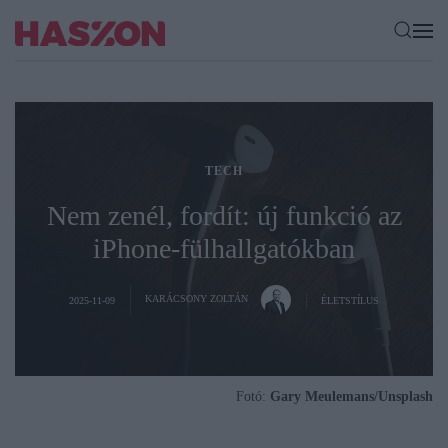
TECH
Nem zenél, fordít: új funkció az
iPhone-fülhallgatókban
KARÁCSONY ZOLTÁN
2025-11-09
ÉLETSTÍLUS
Fotó:
Gary Meulemans/Unsplash