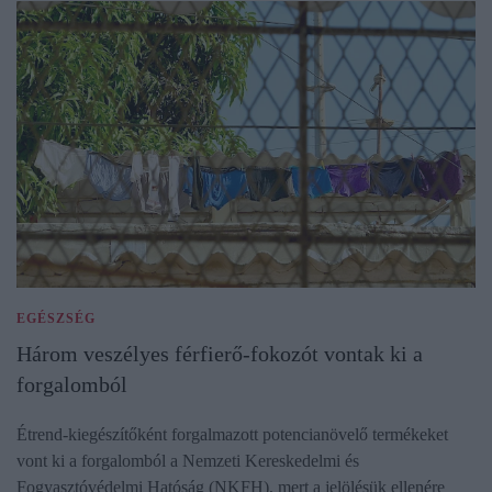
EGÉSZSÉG
Három veszélyes férfierő-fokozót vontak ki a
forgalomból
Étrend-kiegészítőként forgalmazott potencianövelő termékeket
vont ki a forgalomból a Nemzeti Kereskedelmi és
Fogyasztóvédelmi Hatóság (NKFH), mert a jelölésük ellenére