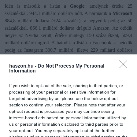
Idén is második a listán a
Google
, amelynek értéke 25
százalékkal, 944,1 milliárd dollárra nőtt. A harmadik a
Microsoft
884,8 milliárd dollárra (+24 százalék), a negyedik pedig az 50
százalékkal, 866,1 milliárd dollárra dráguló Amazon. Az ötödik
helyre az Nvidia került, értéke mintegy 150 százalékkal, 509,4
milliárd dollárra ugrott. A hatodik a listán a Facebook, a hetedik
pedig az Instagram 300,7 milliárd, illetve 229 milliárd dolláros
értékkel.
haszon.hu -
Do Not Process My Personal
Information
Az ötödik helyről a nyolcadik helyre csúszott vissza a
McDonald's, amelynek márkaértéke 0,4 százalékkal, 221 milliárd
dollárra csökkent. Az Oracle a kilencedik, márkaértéke 48
If you wish to opt-out of the sale, sharing to third parties, or
processing of your personal or sensitive information for
százalékkal, 215,35 milliárd dollárra nőtt, a tizedik pedig a Visa
targeted advertising by us, please use the below opt-out
213,35 milliárd dollárral (+12,9 százalék).
section to confirm your selection. Please note that after your
opt-out request is processed you may continue seeing
interest-based ads based on personal information utilized by
us or personal information disclosed to third parties prior to
your opt-out. You may separately opt-out of the further