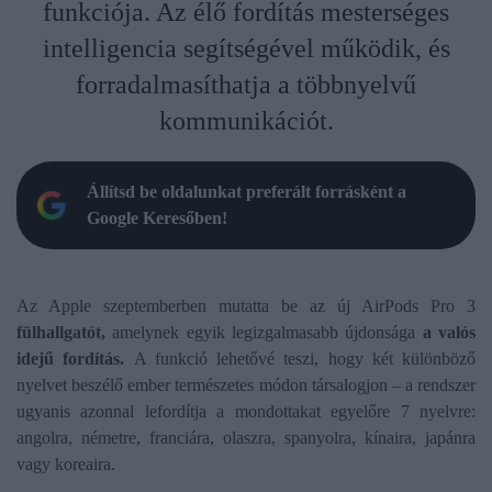
funkciója. Az élő fordítás mesterséges
intelligencia segítségével működik, és
forradalmasíthatja a többnyelvű
kommunikációt.
Állítsd be oldalunkat preferált forrásként a
Google Keresőben!
Az Apple szeptemberben mutatta be az új AirPods Pro 3
fülhallgatót,
amelynek egyik legizgalmasabb újdonsága
a valós
idejű fordítás.
A funkció lehetővé teszi, hogy két különböző
nyelvet beszélő ember természetes módon társalogjon – a rendszer
ugyanis azonnal lefordítja a mondottakat egyelőre 7 nyelvre:
angolra, németre, franciára, olaszra, spanyolra, kínaira, japánra
vagy koreaira.