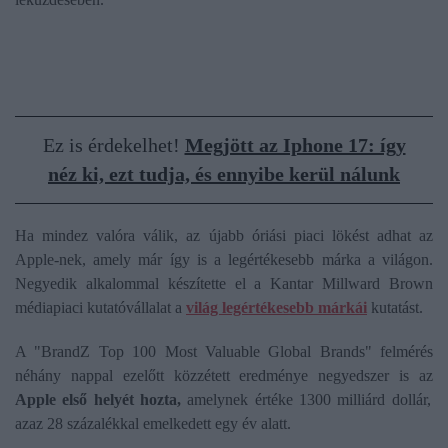
Ez is érdekelhet!
Megjött az Iphone 17: így
néz ki, ezt tudja, és ennyibe kerül nálunk
Ha mindez valóra válik, az újabb óriási piaci lökést adhat az
Apple-nek, amely már így is a legértékesebb márka a világon.
Negyedik alkalommal készítette el a Kantar Millward Brown
médiapiaci kutatóvállalat a
világ legértékesebb márkái
kutatást.
A "BrandZ Top 100 Most Valuable Global Brands" felmérés
néhány nappal ezelőtt közzétett eredménye negyedszer is az
Apple első helyét hozta,
amelynek értéke 1300 milliárd dollár,
azaz 28 százalékkal emelkedett egy év alatt.