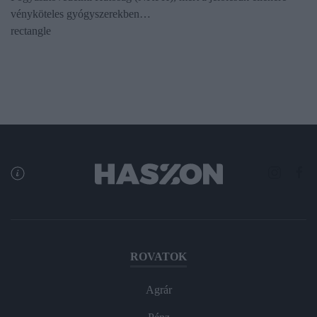
vényköteles gyógyszerekben…
rectangle
ROVATOK
Agrár