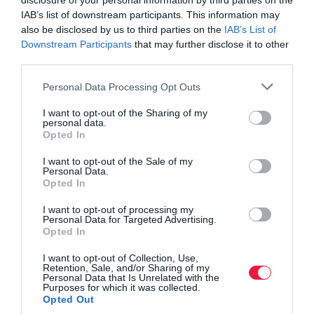
disclosure of your personal information by third parties on the
Olvasd el ezt is!
IAB’s list of downstream participants. This information may
also be disclosed by us to third parties on the
IAB’s List of
Már kártyaterminálként is használható az iPhone
Downstream Participants
that may further disclose it to other
Pár egyszerű trükk, hogy rend legyen a telefonon
third parties.
tárolt fotóid között
Please note that this website/app uses one or more Google
Ezt állítsd be, hogy megtaláld az eltűnt telefonod
Personal Data Processing Opt Outs
services and may gather and store information including but
not limited to your visit or usage behaviour. You may click to
I want to opt-out of the Sharing of my
personal data.
grant or deny consent to Google and its third-party tags to
apple
tech
iphone
fülhallgató
fordítás
Opted In
use your data for below specified purposes in below Google
consent section.
innováció
I want to opt-out of the Sale of my
Personal Data.
Opted In
I want to opt-out of processing my
Personal Data for Targeted Advertising.
Opted In
I want to opt-out of Collection, Use,
Retention, Sale, and/or Sharing of my
Personal Data that Is Unrelated with the
Purposes for which it was collected.
Opted Out