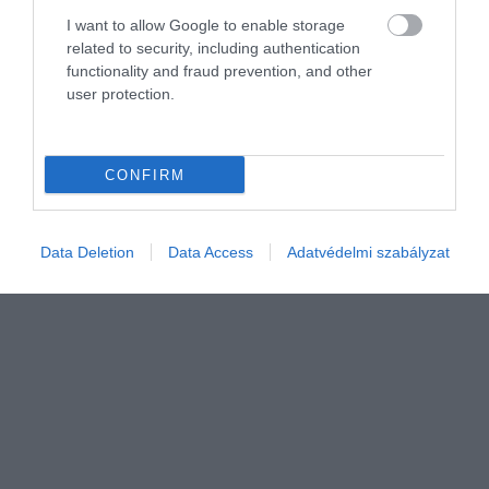
I want to allow Google to enable storage
kirúgás előtt
related to security, including authentication
functionality and fraud prevention, and other
Döbbenetes adatok láttak napvilágot: a vezetők 59%-a használ
user protection.
már mesterséges intelligenciát annak eldöntésére, kitől váljanak
meg egy leépítés során. Ugyanakkor 91%-uk állítja, hogy
felülbírálná a…
CONFIRM
Data Deletion
Data Access
Adatvédelmi szabályzat