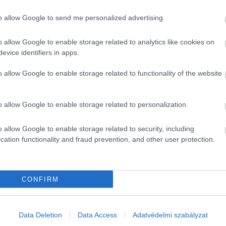
r
to allow Google to send me personalized advertising.
thattak a vevők, augusztus végén viszont már csak 131 500
ló szerint ez azt jelenti, hogy
hiába adnak fel hónapról
o allow Google to enable storage related to analytics like cookies on
nek el a lakások, mint ahogy újak megjelennek.
A
evice identifiers in apps.
 kereslet intenzív növekedése miatt nagyobb eséllyel és
o allow Google to enable storage related to functionality of the website
o allow Google to enable storage related to personalization.
lakástámogatás
o allow Google to enable storage related to security, including
cation functionality and fraud prevention, and other user protection.
CONFIRM
kereslet
Data Deletion
Data Access
Adatvédelmi szabályzat