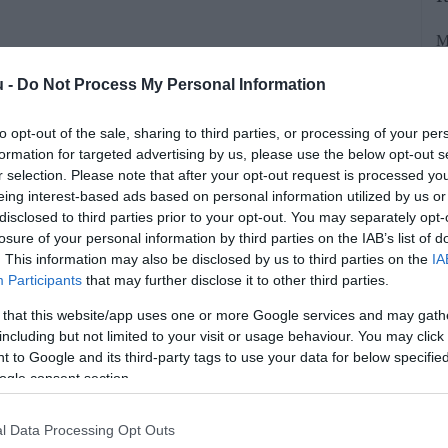
M
z
u -
Do Not Process My Personal Information
s
b
to opt-out of the sale, sharing to third parties, or processing of your per
formation for targeted advertising by us, please use the below opt-out s
r selection. Please note that after your opt-out request is processed y
eing interest-based ads based on personal information utilized by us or
disclosed to third parties prior to your opt-out. You may separately opt-
losure of your personal information by third parties on the IAB’s list of
. This information may also be disclosed by us to third parties on the
IA
latát már több mint 2 millió valós
Participants
that may further disclose it to other third parties.
ó lakásokra és házakra több mint 410
 that this website/app uses one or more Google services and may gath
including but not limited to your visit or usage behaviour. You may click 
Ilyen magas keresleti szintre utoljára
 to Google and its third-party tags to use your data for below specifi
 - közölte saját adatai alapján az
ogle consent section.
etési portál.
l Data Processing Opt Outs