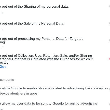
o opt-out of the Sharing of my personal data.
rált forrásként a Google Keresőben!
In
o opt-out of the Sale of my Personal Data.
ője a közlemény szerint azt mondta, a kereslet nagyságát
In
erősödés, pedig már júliusban is lehetett tudni a programról,
to opt-out of processing my Personal Data for Targeted
A vasárnap zárult hónapban több vármegyében is jelentősen
ing.
dések száma:
Győr-Moson-Sopronban 101 százalékkal
,
In
százalékkal, a fővárosban pedig 58 százalékkal nőtt a
o opt-out of Collection, Use, Retention, Sale, and/or Sharing
ersonal Data that Is Unrelated with the Purposes for which it
lected.
F
Out
 megindult a bővülés, augusztusban több mint 30 ezer új
V
özvetítők, ami havi szinten 1 százalékos, éves összevetésben
s
consents
o allow Google to enable storage related to advertising like cookies on
A
t: ők havi szinten 17 százalékkal, éves alapon pedig 27
evice identifiers in apps.
ko
rtálon. Az eladási kedv a főváros mellett Vas, Tolna és Békés
az
nőtt a tulajdonosokhoz köthető kínálatbővülés.
o allow my user data to be sent to Google for online advertising
m
s.