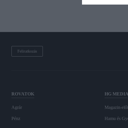
Feliratkozás
ROVATOK
HG MEDI
Agrár
Magazin-előf
Pénz
Hamu és Gy