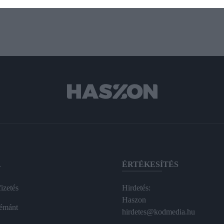
A
ÉRTÉKESÍTÉS
izetés
Hirdetés:
Haszon
émánt
hirdetes@kodmedia.hu