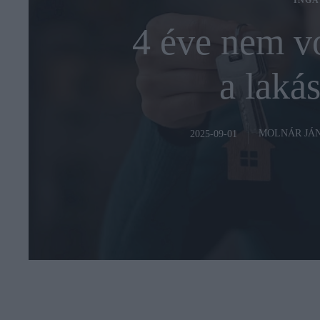
INGA
4 éve nem vo
a laká
MOLNÁR JÁ
2025-09-01