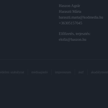
Haszon Agrár
Haraszti Márta
haraszti.marta@kodmedia.hu
+36305157045
Előfizetés, terjesztés:
elofiz@haszon.hu
védelmi szabályzat
médiaajánló
impresszum
ászf
akadálymente