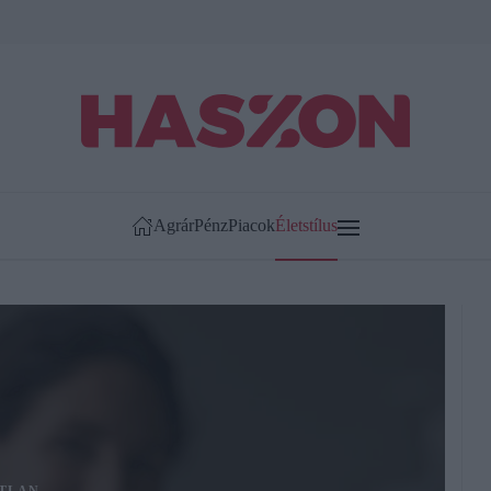
Agrár
Pénz
Piacok
Életstílus