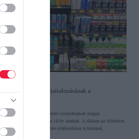
IATALOK VÉDELME
ége a fiatalok energiaitalozásának a
zigetországban
ngliában 2027 áprilisától nem vásárolhatnak magas
ffeintartalmú energiaitalt a 16 év alattiak. A tilalom az üzletekre,
 automatákra és az internetes értékesítésre is kiterjed,
egszegéséért…