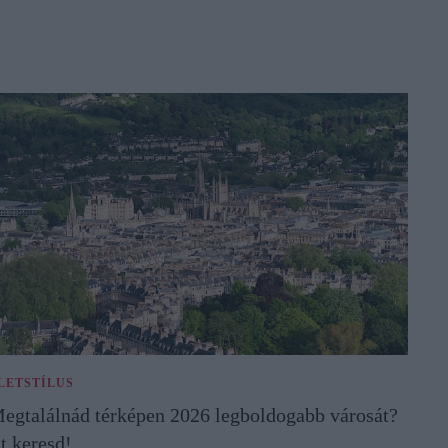
LETSTÍLUS
egtalálnád térképen 2026 legboldogabb városát?
tt keresd!