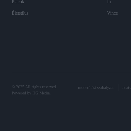
Piacok
In
Életstílus
Vince
© 2025 All rights reserved.
moderálási szabályzat
adat
Powered by
HG Media
.