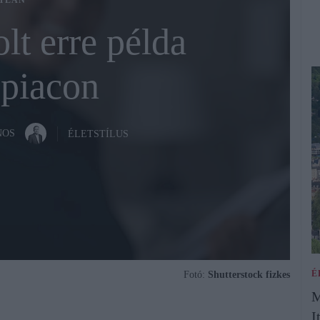
TLAN
lt erre példa
spiacon
NOS
ÉLETSTÍLUS
É
Fotó:
Shutterstock fizkes
M
I