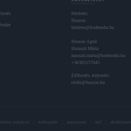
izetés
Hirdetés:
Haszon
émánt
hirdetes@kodmedia.hu
Haszon Agrár
Haraszti Márta
haraszti.marta@kodmedia.hu
+36305157045
Előfizetés, terjesztés:
elofiz@haszon.hu
védelmi szabályzat
médiaajánló
impresszum
ászf
akadálymente