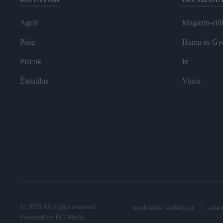
Agrár
Magazin-előf
Pénz
Hamu és Gy
Piacok
In
Életstílus
Vince
© 2025 All rights reserved.
moderálási szabályzat
adat
Powered by
HG Media
.