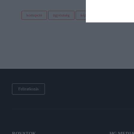
korrupció
ügyészség
képviselő
őrizetbe vétel
Feliratkozás
ROVATOK
HG MEDI