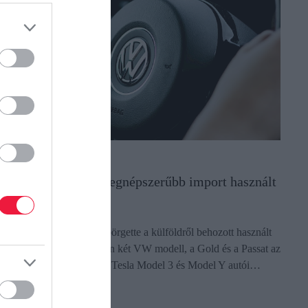
UTÓ
tt a toplista, ezek a legnépszerűbb import használt
utók
z erős forint tavasztól felpörgette a külföldről behozott használt
utók piacát. Összességében két VW modell, a Gold és a Passat az
len. Az elektromosaknál a Tesla Model 3 és Model Y autói…
ectangle