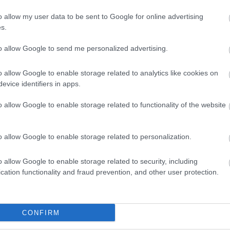
elő őrizetét, akit a leírtakon túlmenően egy további
o allow my user data to be sent to Google for online advertising
úsított.
Az ügyben korábban két személy gyanúsítotti
s.
tben van, míg a másik gyanúsított szabadlábon védekezik.
to allow Google to send me personalized advertising.
lex
megtette.
o allow Google to enable storage related to analytics like cookies on
evice identifiers in apps.
o allow Google to enable storage related to functionality of the website
elősséget tetteiért” – közölte hétfőn a Fidesz-frakció.
ekmény, illetve annak gyanúja esetén nyomozást indítsanak
. „Az eljárás során ugyanakkor pártállásra tekintet nélkül
o allow Google to enable storage related to personalization.
d közleményt, amiben nevet nem említettek.
o allow Google to enable storage related to security, including
cation functionality and fraud prevention, and other user protection.
CONFIRM
rt Frissítve