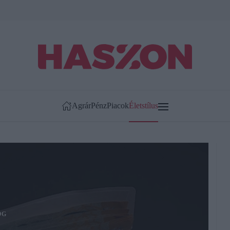
Agrár
Pénz
Piacok
Életstílus
OG