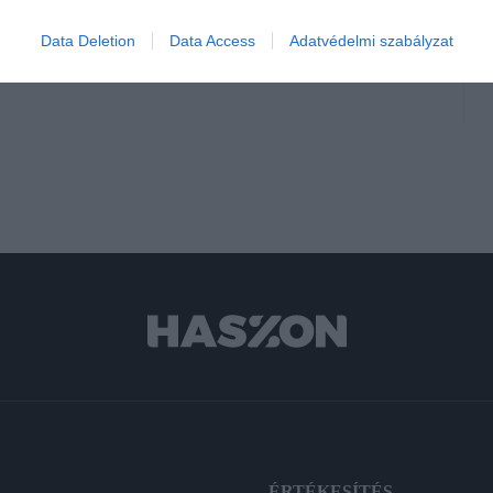
Data Deletion
Data Access
Adatvédelmi szabályzat
kihallgatás
A
ÉRTÉKESÍTÉS