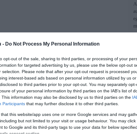
A
a
e
m
u -
Do Not Process My Personal Information
to opt-out of the sale, sharing to third parties, or processing of your per
formation for targeted advertising by us, please use the below opt-out s
r selection. Please note that after your opt-out request is processed y
eing interest-based ads based on personal information utilized by us or
disclosed to third parties prior to your opt-out. You may separately opt-
gyűlési képviselő lakóhelyén végzett
losure of your personal information by third parties on the IAB’s list of
ítottként hallgatta ki a politikust.
. This information may also be disclosed by us to third parties on the
IA
Participants
that may further disclose it to other third parties.
 that this website/app uses one or more Google services and may gath
rált forrásként a Google Keresőben!
including but not limited to your visit or usage behaviour. You may click 
 to Google and its third-party tags to use your data for below specifi
ogle consent section.