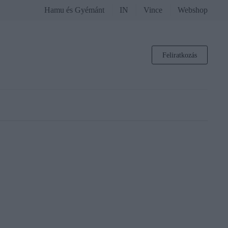
Hamu és Gyémánt
IN
Vince
Webshop
Feliratkozás