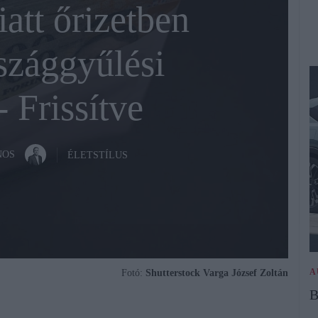
att őrizetben
szággyűlési
 Frissítve
NOS
ÉLETSTÍLUS
A
Fotó:
Shutterstock Varga József Zoltán
B