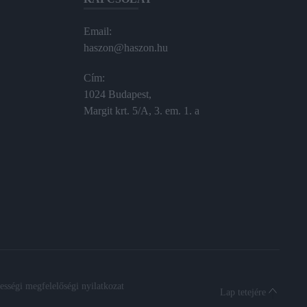
Email:
haszon@haszon.hu
Cím:
1024 Budapest,
Margit krt. 5/A, 3. em. 1. a
sségi megfelelőségi nyilatkozat
Lap tetejére