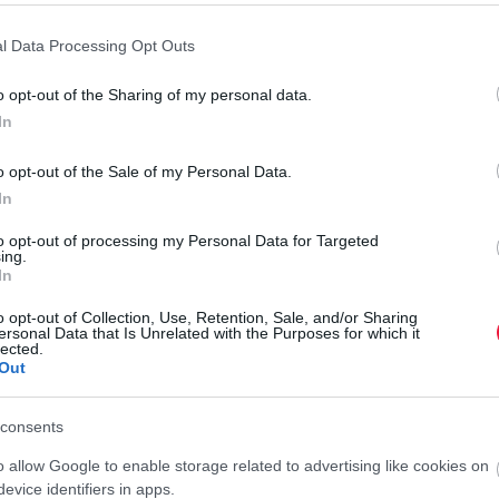
si képviselőként dolgozó gyanúsított az Országgyűlésről
erületi munkáját az Országgyűlés Hivatala által fizetett
l Data Processing Opt Outs
t kihasználva megállapodott egy 2024-ben megválasztott
ély Nagy Barnabás, Halásztelek polgármestere. A szerk.
)
o opt-out of the Sharing of my personal data.
akció érdemi munkavégzés szándéka nélkül foglalkoztassa
In
hogy
a kifizetendő munkabérből visszaosztás történik a
o opt-out of the Sale of my Personal Data.
In
valótlan tartalmú munkaszerződés felhasználásával az
to opt-out of processing my Personal Data for Targeted
r érte. A tényleges munkát nem végző személy, a neki
ing.
A
In
adta, aki abból a foglalkoztatás hosszabb időn át történő
I
ltatást nyújtott a volt képviselőnek. A fiktív munkaviszony
o opt-out of Collection, Use, Retention, Sale, and/or Sharing
a
ersonal Data that Is Unrelated with the Purposes for which it
lected.
Out
A
a
űen elkövetett hivatali vesztegetés elfogadásának, valamint,
consents
é
ének és hamis magánokirat felhasználása vétségének minősül,
r
o allow Google to enable storage related to advertising like cookies on
evice identifiers in apps.