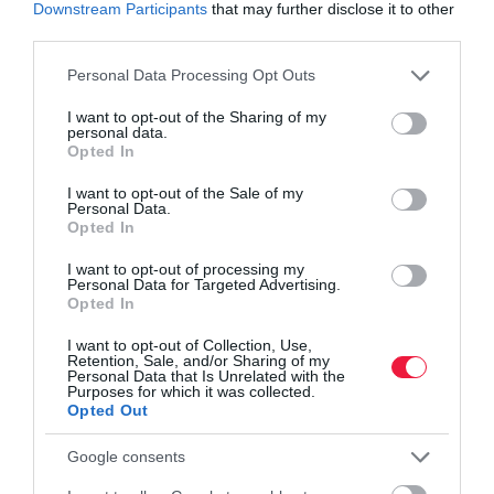
Downstream Participants
that may further disclose it to other
közelségben is ott van ez a lehetőség. A kérdés csak az: mikor
third parties.
veszed észre, hogy eljött az ideje? Mert ha a pihenésbe nem
Please note that this website/app uses one or more Google
fektetsz időt, az élet úgyis kikényszeríti. Jobb, ha te döntöd el, hol
Personal Data Processing Opt Outs
services and may gather and store information including but
és mikor kapcsolsz ki – és nem a tested vagy a lelked teszi meg
not limited to your visit or usage behaviour. You may click to
I want to opt-out of the Sharing of my
helyetted.
personal data.
grant or deny consent to Google and its third-party tags to
Opted In
use your data for below specified purposes in below Google
consent section.
I want to opt-out of the Sale of my
Personal Data.
pihenés
turizmus
természet
utazás
vendéglátás
Opted In
I want to opt-out of processing my
Personal Data for Targeted Advertising.
Opted In
I want to opt-out of Collection, Use,
Retention, Sale, and/or Sharing of my
Personal Data that Is Unrelated with the
Purposes for which it was collected.
Opted Out
Google consents