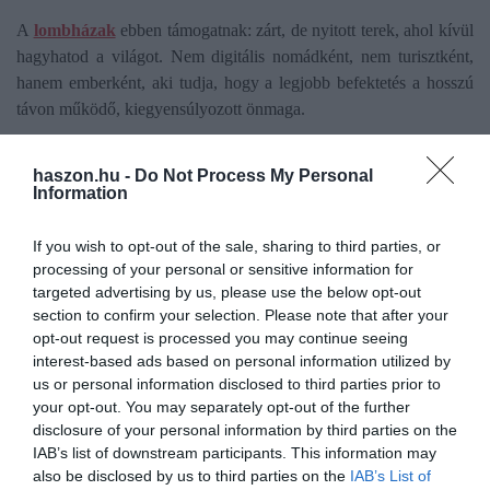
A
lombházak
ebben támogatnak: zárt, de nyitott terek, ahol kívül
hagyhatod a világot. Nem digitális nomádként, nem turisztként,
hanem emberként, aki tudja, hogy a legjobb befektetés a hosszú
távon működő, kiegyensúlyozott önmaga.
Egyetlen jól töltött nap néha többet ér,
haszon.hu -
Do Not Process My Personal
Information
mint egy hónap fáradt jelenlét
If you wish to opt-out of the sale, sharing to third parties, or
A nyomás alatt hozott döntések nem mindig jók. A feszültségben
processing of your personal or sensitive information for
futtatott projektek gyakran elcsúsznak. A kapcsolataink is
targeted advertising by us, please use the below opt-out
sérülnek, ha a saját határainkat nem vesszük komolyan. Ezért is
section to confirm your selection. Please note that after your
érdemes néha úgy dönteni, hogy kiszakadsz – nem akkor, amikor
opt-out request is processed you may continue seeing
már muszáj, hanem még időben. Egy erdőszéli lombház, egy fák
interest-based ads based on personal information utilized by
alatt eltöltött nap, egy éjszaka kandallófényben vagy egy reggel a
us or personal information disclosed to third parties prior to
your opt-out. You may separately opt-out of the further
teraszon – nem luxus. Egyre többeknek válik alapvetéssé a
disclosure of your personal information by third parties on the
természet közelségének pozitív hatása
.
IAB’s list of downstream participants. This information may
also be disclosed by us to third parties on the
IAB’s List of
És közben nem kell messzire menni. Noszvajon, elérhető