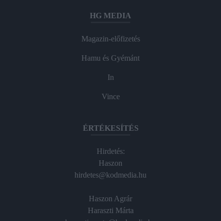
HG MEDIA
Magazin-előfizetés
Hamu és Gyémánt
In
Vince
ÉRTÉKESÍTÉS
Hirdetés:
Haszon
hirdetes@kodmedia.hu
Haszon Agrár
Haraszti Márta