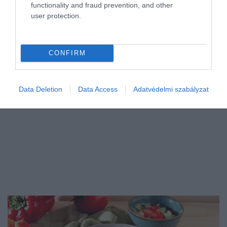
A magyar parlamenti választások után tartósan 360 forint alá
functionality and fraud prevention, and other
user protection.
erősödő euróárfolyam soha nem látott lendületet adott a hazai
használtautó-importnak, így idén júniusban 14 471 külföldi jármű
kapott…
CONFIRM
Data Deletion
Data Access
Adatvédelmi szabályzat