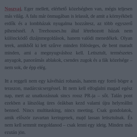
Noszvaj
, Eger mellett, elérhető közelségben van, mégis teljesen
más világ. A falu már önmagában is lelassít, de amit a környékbeli
erdők és a lombházak nyugalma hozzátesz, az több egyszerű
pihenésnél. A Treehouses.hu által létrehozott házak nem
különcködő dizájnmegoldások, hanem valódi menedékek. Olyan
terek, amikből ki lett szűrve minden fölösleges, de bent maradt
minden, ami a megnyugváshoz kell. Letisztult, természetes
anyagok, panorámás ablakok, csendes zugok és a fák közelsége –
nem sok, de épp elég.
Itt a reggeli nem egy kávéházi rohanás, hanem egy forró bögre a
teraszon, madárcsicsergéssel. Itt nem kell elfoglalni magad egész
nap, mert az unatkozásnak sincs rossz PR-ja – sőt. Talán pont
ezekben a látszólag üres órákban kezd valami újra helyreállni
benned. Nincs multitasking, nincs meeting. Csak gondolatok,
amik először zavartan keringenek, majd lassan letisztulnak. És
nem kell semmit megoldanod – csak lenni egy ideig. Minden más
ezután jön.