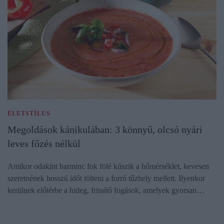
ÉLETSTÍLUS
Megoldások kánikulában: 3 könnyű, olcsó nyári
leves főzés nélkül
Amikor odakint harminc fok fölé kúszik a hőmérséklet, kevesen
szeretnének hosszú időt tölteni a forró tűzhely mellett. Ilyenkor
kerülnek előtérbe a hideg, frissítő fogások, amelyek gyorsan…