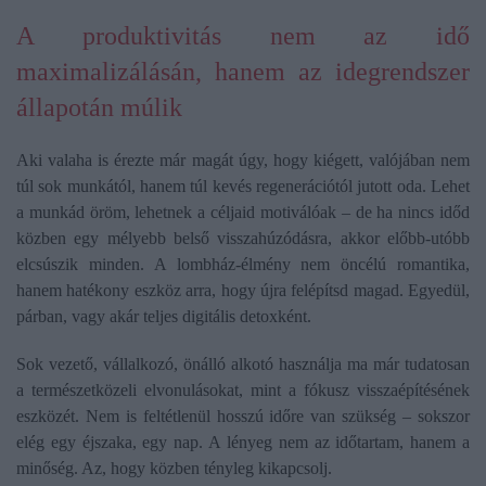
A produktivitás nem az idő
maximalizálásán, hanem az idegrendszer
állapotán múlik
Aki valaha is érezte már magát úgy, hogy kiégett, valójában nem
túl sok munkától, hanem túl kevés regenerációtól jutott oda. Lehet
a munkád öröm, lehetnek a céljaid motiválóak – de ha nincs időd
közben egy mélyebb belső visszahúzódásra, akkor előbb-utóbb
elcsúszik minden. A lombház-élmény nem öncélú romantika,
hanem hatékony eszköz arra, hogy újra felépítsd magad. Egyedül,
párban, vagy akár teljes digitális detoxként.
Sok vezető, vállalkozó, önálló alkotó használja ma már tudatosan
a természetközeli elvonulásokat, mint a fókusz visszaépítésének
eszközét. Nem is feltétlenül hosszú időre van szükség – sokszor
elég egy éjszaka, egy nap. A lényeg nem az időtartam, hanem a
minőség. Az, hogy közben tényleg kikapcsolj.