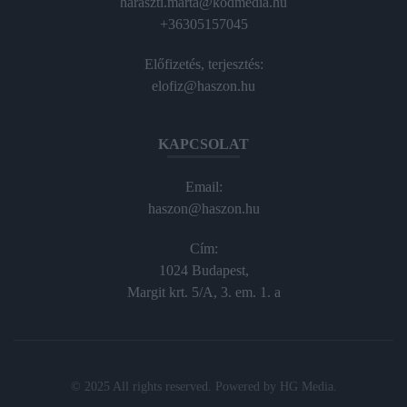
haraszti.marta@kodmedia.hu
+36305157045
Előfizetés, terjesztés:
elofiz@haszon.hu
KAPCSOLAT
Email:
haszon@haszon.hu
Cím:
1024 Budapest,
Margit krt. 5/A, 3. em. 1. a
© 2025 All rights reserved. Powered by
HG Media
.