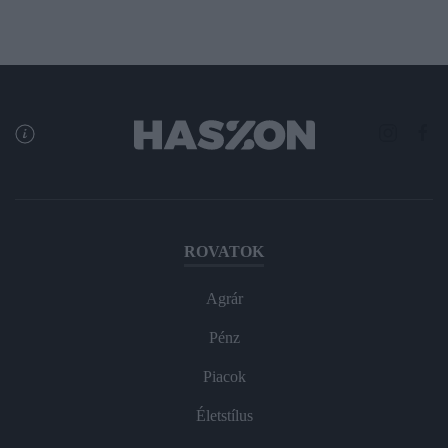
ROVATOK
Agrár
Pénz
Piacok
Életstílus