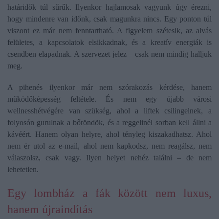
határidők túl sűrűk. Ilyenkor hajlamosak vagyunk úgy érezni,
hogy mindenre van időnk, csak magunkra nincs. Egy ponton túl
viszont ez már nem fenntartható. A figyelem szétesik, az alvás
felületes, a kapcsolatok elsikkadnak, és a kreatív energiák is
csendben elapadnak. A szervezet jelez – csak nem mindig halljuk
meg.
A pihenés ilyenkor már nem szórakozás kérdése, hanem
működőképesség feltétele. És nem egy újabb városi
wellnesshétvégére van szükség, ahol a liftek csilingelnek, a
folyosón gurulnak a bőröndök, és a reggelinél sorban kell állni a
kávéért. Hanem olyan helyre, ahol tényleg kiszakadhatsz. Ahol
nem ér utol az e-mail, ahol nem kapkodsz, nem reagálsz, nem
válaszolsz, csak vagy. Ilyen helyet nehéz találni – de nem
lehetetlen.
Egy lombház a fák között nem luxus,
hanem újraindítás