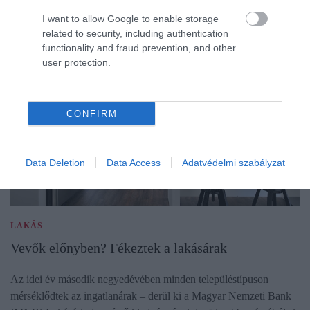
I want to allow Google to enable storage
related to security, including authentication
functionality and fraud prevention, and other
user protection.
CONFIRM
Data Deletion
Data Access
Adatvédelmi szabályzat
LAKÁS
Vevők előnyben? Fékeztek a lakásárak
Az idei év második negyedévében minden településtípuson
mérséklődtek az ingatlanárak – derül ki a Magyar Nemzeti Bank