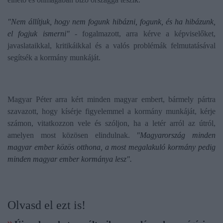
"Nem állítjuk, hogy nem fogunk hibázni, fogunk, és ha hibázunk,
el fogjuk ismerni"
- fogalmazott, arra kérve a képviselőket,
javaslataikkal, kritikáikkal és a valós problémák felmutatásával
segítsék a kormány munkáját.
Magyar Péter arra kért minden magyar embert, bármely pártra
szavazott, hogy kísérje figyelemmel a kormány munkáját, kérje
számon, vitatkozzon vele és szóljon, ha a letér arról az útról,
amelyen most közösen elindulnak.
"Magyarország minden
magyar ember közös otthona, a most megalakuló kormány pedig
minden magyar ember kormánya lesz".
Olvasd el ezt is!