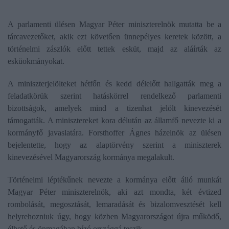
A parlamenti ülésen Magyar Péter miniszterelnök mutatta be a
tárcavezetőket, akik ezt követően ünnepélyes keretek között, a
történelmi zászlók előtt tettek esküt, majd az aláírták az
esküokmányokat.
A miniszterjelölteket hétfőn és kedd délelőtt hallgatták meg a
feladatkörük szerint hatáskörrel rendelkező parlamenti
bizottságok, amelyek mind a tizenhat jelölt kinevezését
támogatták. A minisztereket kora délután az államfő nevezte ki a
kormányfő javaslatára. Forsthoffer Ágnes házelnök az ülésen
bejelentette, hogy az alaptörvény szerint a miniszterek
kinevezésével Magyarország kormánya megalakult.
Történelmi léptékűnek nevezte a kormánya előtt álló munkát
Magyar Péter miniszterelnök, aki azt mondta, két évtized
rombolását, megosztását, lemaradását és bizalomvesztését kell
helyrehozniuk úgy, hogy közben Magyarországot újra működő,
élhető és önmagában bízó országgá teszik.