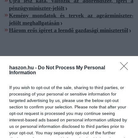
Újra lesz kata, változik az adórendszer, ígéri a
pénzügyminiszter-jelölt
Kemény mondatok és tervek az agrárminiszter-
jelölt meghallgatásán
Három erős ígéret a leendő gazdasági minisztertől
haszon.hu -
Do Not Process My Personal
magyarország
kormány
országgyűlés
új kormány
Information
eskütétel
If you wish to opt-out of the sale, sharing to third parties, or
processing of your personal or sensitive information for
targeted advertising by us, please use the below opt-out
section to confirm your selection. Please note that after your
opt-out request is processed you may continue seeing
interest-based ads based on personal information utilized by
us or personal information disclosed to third parties prior to
your opt-out. You may separately opt-out of the further