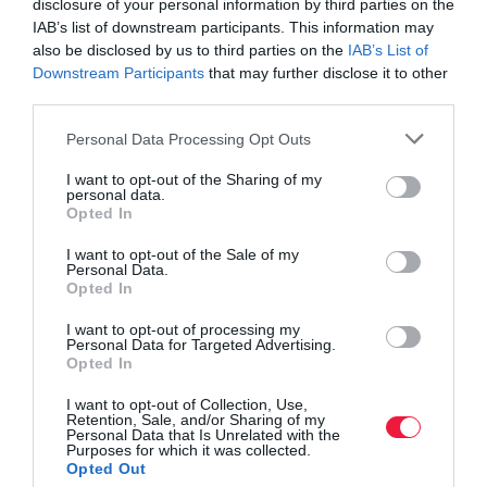
disclosure of your personal information by third parties on the
IAB’s list of downstream participants. This information may
also be disclosed by us to third parties on the
IAB’s List of
Downstream Participants
that may further disclose it to other
third parties.
Please note that this website/app uses one or more Google
Personal Data Processing Opt Outs
services and may gather and store information including but
not limited to your visit or usage behaviour. You may click to
I want to opt-out of the Sharing of my
personal data.
grant or deny consent to Google and its third-party tags to
Opted In
use your data for below specified purposes in below Google
consent section.
I want to opt-out of the Sale of my
Personal Data.
Opted In
I want to opt-out of processing my
Personal Data for Targeted Advertising.
Opted In
I want to opt-out of Collection, Use,
Retention, Sale, and/or Sharing of my
Personal Data that Is Unrelated with the
Purposes for which it was collected.
Opted Out