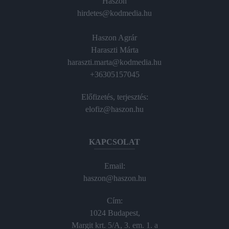
Haszon
hirdetes@kodmedia.hu
Haszon Agrár
Haraszti Márta
haraszti.marta@kodmedia.hu
+36305157045
Előfizetés, terjesztés:
elofiz@haszon.hu
KAPCSOLAT
Email:
haszon@haszon.hu
Cím:
1024 Budapest,
Margit krt. 5/A, 3. em. 1. a