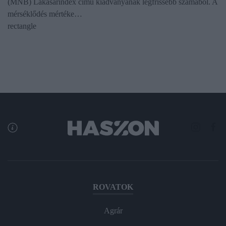
(MNB) Lakásárindex című kiadványának legfrissebb számából. A
mérséklődés mértéke…
rectangle
ROVATOK
Agrár