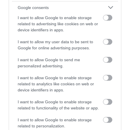
TÁRSADALOM
Google consents
Ezekben az országokban 2100-ra 95 évre nőhet a
várható élettartam
I want to allow Google to enable storage
related to advertising like cookies on web or
device identifiers in apps.
A jelenleg élők emberek 5–7 százaléka érheti meg a 95.
születésnapját. A hosszú élet ma tehát még kivételesnek számít,
I want to allow my user data to be sent to
pár évtized múlva azonban egészen mások lehetnek az arányok.
Google for online advertising purposes.
Az ENSZ…
I want to allow Google to send me
personalized advertising.
I want to allow Google to enable storage
related to analytics like cookies on web or
device identifiers in apps.
I want to allow Google to enable storage
related to functionality of the website or app.
I want to allow Google to enable storage
related to personalization.