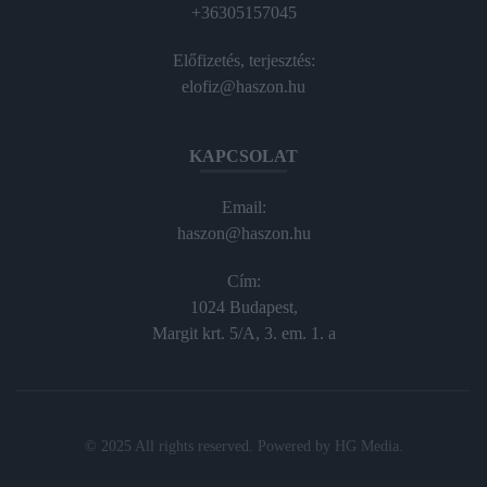
+36305157045
Előfizetés, terjesztés:
elofiz@haszon.hu
KAPCSOLAT
Email:
haszon@haszon.hu
Cím:
1024 Budapest,
Margit krt. 5/A, 3. em. 1. a
© 2025 All rights reserved. Powered by
HG Media
.