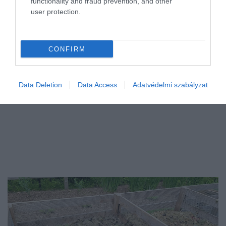
functionality and fraud prevention, and other
Hétvégéig marad a forróság, néhány Celsius-fokos enyhülés csak
user protection.
szombattól jöhet - derül ki a HungaroMet előrejelzéséből.
CONFIRM
Data Deletion
Data Access
Adatvédelmi szabályzat