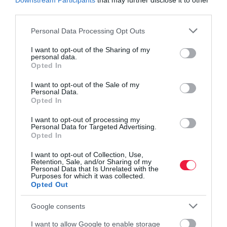
Downstream Participants
that may further disclose it to other
szavazattal támogatta.
third parties.
Please note that this website/app uses one or more Google
Personal Data Processing Opt Outs
services and may gather and store information including but
not limited to your visit or usage behaviour. You may click to
I want to opt-out of the Sharing of my
personal data.
grant or deny consent to Google and its third-party tags to
Opted In
use your data for below specified purposes in below Google
agrárminiszter
tervek
meghallgatás
föld
consent section.
I want to opt-out of the Sale of my
élelmiszerek
Personal Data.
Opted In
I want to opt-out of processing my
Personal Data for Targeted Advertising.
Opted In
I want to opt-out of Collection, Use,
Retention, Sale, and/or Sharing of my
Personal Data that Is Unrelated with the
Purposes for which it was collected.
Opted Out
Google consents
I want to allow Google to enable storage