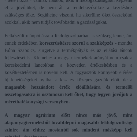
- tette hozzá - vannak fiatalok, akik a mezőgazdaságban képzelik
el a jövőjüket, de nem áll a rendelkezésükre a kezdéshez
szükséges tőke. Segíthetne viszont, ha sikerülne őket összekötni
azokkal, akik nem tudják továbbadni a gazdaságukat.
Felkészült utánpótlásra a feldolgozóiparban is szükség lenne, ám
ennek érdekében
korszerűsítésre szorul a szakképzés
- mondta
Bóna Szabolcs, sürgetve a termékpályák és az ellátási láncok
fejlesztését is. Kiemelte: a magyar termékek arányát nem csak a
kereskedelmi láncokban, a közvetlen értékesítésben és a
közétkeztetésben is növelni kell. A fogyasztók könnyebb elérése
új lehetőségeket nyithat a kis- és közepes gazdák előtt, de a
magasabb hozzáadott érték előállítására és termelői
összefogásokra is ösztönözni kell őket, hogy legyen jövőjük a
mérethatékonysági versenyben.
A magyar agrárium előtt nincs más jövő, mint
alapanyagtermelésből továbblépni magasabb feldolgozottsági
szintre, ám ehhez mostantól sok mindent másképp kell