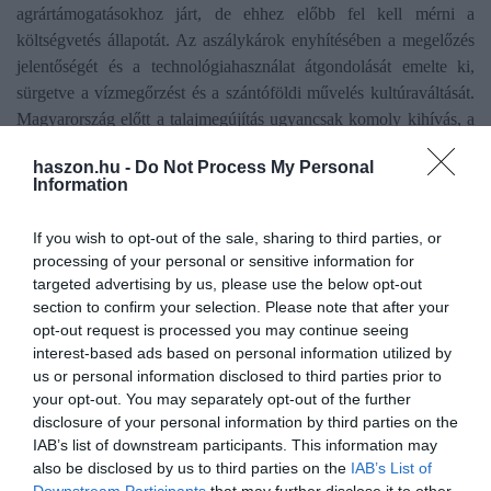
agrártámogatásokhoz járt, de ehhez előbb fel kell mérni a
költségvetés állapotát. Az aszálykárok enyhítésében a megelőzés
jelentőségét és a technológiahasználat átgondolását emelte ki,
sürgetve a vízmegőrzést és a szántóföldi művelés kultúraváltását.
Magyarország előtt a talajmegújítás ugyancsak komoly kihívás, a
káros művelési gyakorlatok helyett a talajregenerálást kell
haszon.hu -
Do Not Process My Personal
ösztönözni.
A kormány azt nem akarja megszabni senkinek,
Information
hogy mit termeljen, de a lehetőségek függvényében segít
megtalálni a gazdáknak a lehető legjobb megoldásokat
- tette
If you wish to opt-out of the sale, sharing to third parties, or
hozzá.
processing of your personal or sensitive information for
targeted advertising by us, please use the below opt-out
Sürgette egyúttal a Nemzeti Agrárgazdasági Kamara (NAK)
section to confirm your selection. Please note that after your
átalakítását "valódi érdekképviseletet ellátó" szervezetté, a
opt-out request is processed you may continue seeing
működése ugyanis "kisiklott", a szervezet politikai tevékenységbe
interest-based ads based on personal information utilized by
us or personal information disclosed to third parties prior to
kezdett. A falugazdászok munkája továbbra is fontos, de át kell
your opt-out. You may separately opt-out of the further
gondolni számos funkció működtetését, emellett átvilágításra és új
disclosure of your personal information by third parties on the
választási eljárásra is szükség van az agrárkamarában.
IAB’s list of downstream participants. This information may
also be disclosed by us to third parties on the
IAB’s List of
Bóna Szabolcs jelölését a bizottság 2 tartózkodás mellett 7