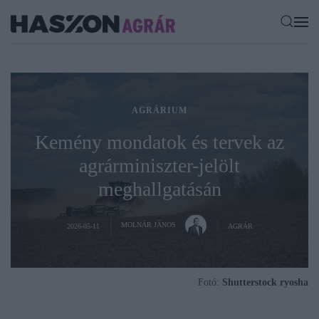
AGRÁRIUM
Kemény mondatok és tervek az
agrárminiszter-jelölt
meghallgatásán
MOLNÁR JÁNOS
2026-05-11
AGRÁR
Fotó:
Shutterstock ryosha