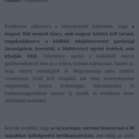
csinálni
- fogalmazott.
Kérdésekre válaszolva a miniszterjelölt kijelentette, hogy
a
magyar föld nemzeti kincs, amit magyar kézben kell tartani,
megakadályozva a külföldi tulajdonszerzést gazdasági
társaságokon keresztül, a földtörvényt egyéni érdekek nem
írhatják felül.
Véleménye szerint a külföldről érkező
agrártermékeknél nem az a fontos, honnan származnak, hanem az,
hogy milyen minőségűek és Magyarország tud-e ezekkel
versenyezni. Felül kell vizsgálni, mit lehet versenyképesen
megtermelni, hiszen technológiai fejlesztésekkel és
hatékonyságjavítással számos új termék és termékkör lenne
előállítható belföldön
Közölte továbbá, hogy
az új kormány szeretné fenntartani a 80
százalékos költségvetési társfinanszírozást,
ami eddig az uniós