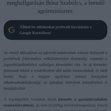
meghallgatásán Bóna Szabolcs, a leendő
agrárminiszter.
Állítsd be oldalunkat preferált forrásként a
Google Keresőben!
Az elmúlt időszakban az agrártársadalomban sokszor hiányzott a
problémák feltárásához nélkülözhetetlen őszinteség, valamint a
jogszabályalkotáshoz szükséges társadalmi vita. Az új kormány
fontosnak tekinti a rendelkezésre álló tudás hasznosítását, és bízik
benne, hogy a magyar agrárium sokszor bizonyított
alkalmazkodóképessége az éghajlati kihívások leküzdéséhez is
hozzájárulhat.
A legsürgetőbb feladatok közül
kiemelte a gazdatársadalom
nemzedékváltását,
de nem kizárólag örökléstámogatással, hiszen