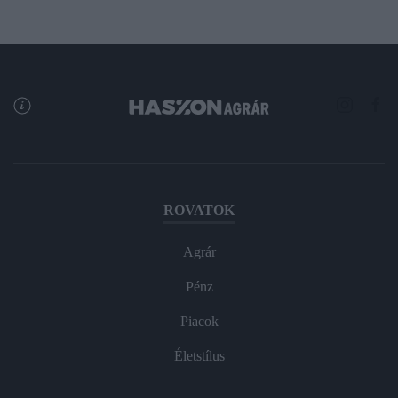
ROVATOK
Agrár
Pénz
Piacok
Életstílus