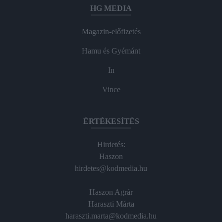
HG MEDIA
Magazin-előfizetés
Hamu és Gyémánt
In
Vince
ÉRTÉKESÍTÉS
Hirdetés:
Haszon
hirdetes@kodmedia.hu
Haszon Agrár
Haraszti Márta
haraszti.marta@kodmedia.hu