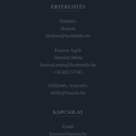
ÉRTÉKESÍTÉS
Hirdetés:
Haszon
hirdetes@kodmedia.hu
Haszon Agrár
Haraszti Márta
haraszti.marta@kodmedia.hu
+36305157045
Előfizetés, terjesztés:
elofiz@haszon.hu
KAPCSOLAT
Email:
haszon@haszon.hu