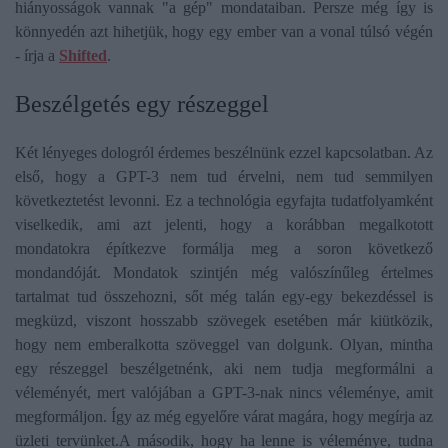
hiányosságok vannak "a gép" mondataiban. Persze még így is
könnyedén azt hihetjük, hogy egy ember van a vonal túlsó végén
- írja a
Shifted
.
Beszélgetés egy részeggel
Két lényeges dologról érdemes beszélnünk ezzel kapcsolatban. Az
első, hogy a GPT-3 nem tud érvelni, nem tud semmilyen
következtetést levonni. Ez a technológia egyfajta tudatfolyamként
viselkedik, ami azt jelenti, hogy a korábban megalkotott
mondatokra építkezve formálja meg a soron következő
mondandóját. Mondatok szintjén még valószínűleg értelmes
tartalmat tud összehozni, sőt még talán egy-egy bekezdéssel is
megküzd, viszont hosszabb szövegek esetében már kiütközik,
hogy nem emberalkotta szöveggel van dolgunk. Olyan, mintha
egy részeggel beszélgetnénk, aki nem tudja megformálni a
véleményét, mert valójában a GPT-3-nak nincs véleménye, amit
megformáljon. Így az még egyelőre várat magára, hogy megírja az
üzleti tervünket.A második, hogy ha lenne is véleménye, tudna