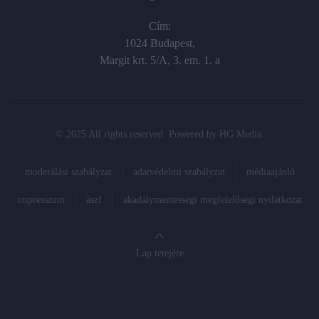
Cím:
1024 Budapest,
Margit krt. 5/A, 3. em. 1. a
© 2025 All rights reserved. Powered by
HG Media
.
moderálási szabályzat
adatvédelmi szabályzat
médiaajánló
impresszum
ászf
akadálymentességi megfelelőségi nyilatkozat
Lap tetejére