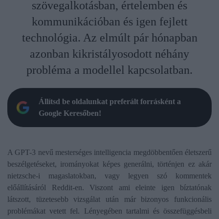
szövegalkotásban, értelemben és
kommunikációban és igen fejlett
technológia. Az elmúlt pár hónapban
azonban kikristályosodott néhány
probléma a modellel kapcsolatban.
Állítsd be oldalunkat preferált forrásként a
Google Keresőben!
A GPT-3 nevű mesterséges intelligencia megdöbbentően életszerű
beszélgetéseket, irományokat képes generálni, történjen ez akár
nietzsche-i magaslatokban, vagy legyen szó kommentek
előállításáról Reddit-en. Viszont ami eleinte igen bíztatónak
látszott, tüzetesebb vizsgálat után már bizonyos funkcionális
problémákat vetett fel. Lényegében tartalmi és összefüggésbeli