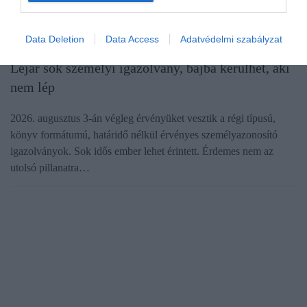
Data Deletion
Data Access
Adatvédelmi szabályzat
ÜGYINTÉZÉS
Lejár sok személyi igazolvány, bajba kerülhet, aki
nem lép
2026. augusztus 3-án végleg érvényüket vesztik a régi típusú,
könyv formátumú, határidő nélkül érvényes személyazonosító
igazolványok. Sok idős ember lehet érintett. Érdemes nem az
utolsó pillanatra…