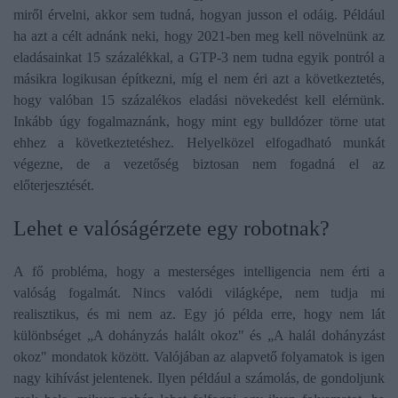
miről érvelni, akkor sem tudná, hogyan jusson el odáig. Például
ha azt a célt adnánk neki, hogy 2021-ben meg kell növelnünk az
eladásainkat 15 százalékkal, a GTP-3 nem tudna egyik pontról a
másikra logikusan építkezni, míg el nem éri azt a következtetés,
hogy valóban 15 százalékos eladási növekedést kell elérnünk.
Inkább úgy fogalmaznánk, hogy mint egy bulldózer törne utat
ehhez a következtetéshez. Helyelközel elfogadható munkát
végezne, de a vezetőség biztosan nem fogadná el az
előterjesztését.
​Lehet e valóságérzete egy robotnak?
A fő probléma, hogy a mesterséges intelligencia nem érti a
valóság fogalmát. Nincs valódi világképe, nem tudja mi
realisztikus, és mi nem az. Egy jó példa erre, hogy nem lát
különbséget „A dohányzás halált okoz" és „A halál dohányzást
okoz" mondatok között. Valójában az alapvető folyamatok is igen
nagy kihívást jelentenek. Ilyen például a számolás, de gondoljunk