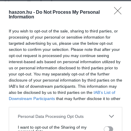
​Vezet a Facebook
haszon.hu -
Do Not Process My Personal
Information
Feedback Transformer – ezt a nevet kapta a Facebook AI csapata
által készített új transzformátor-architektúra. Ez a megközelítés az
If you wish to opt-out of the sale, sharing to third parties, or
eredeti architektúrán két jelentős fejlesztést végzett. Először is
processing of your personal or sensitive information for
megnövelték a memóriáját, így nem csak az utolsó néhány
targeted advertising by us, please use the below opt-out
mondatra emlékszik a Feedback Transformer, hanem mindenre,
section to confirm your selection. Please note that after your
amit az adott pontig valaha mondtak neki. A második, ami még
opt-out request is processed you may continue seeing
fontosabb, hogy a Facebook megoldása képes megérteni teljes
interest-based ads based on personal information utilized by
számítógépes programokat. A megnövelt memóriának
us or personal information disclosed to third parties prior to
köszönhetően azon túl, hogy be tudja fogadni az adott programot,
your opt-out. You may separately opt-out of the further
disclosure of your personal information by third parties on the
még arra is képes, hogy pontosan megmondja, mit fog csinálni az
IAB’s list of downstream participants. This information may
adott program. A megnövekedett memóriának köszönhetően már
also be disclosed by us to third parties on the
IAB’s List of
képes felismerni, ha valamit többször, sőt azt is, hogy hányszor
Downstream Participants
that may further disclose it to other
mondták neki, így már a számolásban is fejlődéseket ért el.
third parties.
Már les ránk a Skynet?
Please note that this website/app uses one or more Google
Personal Data Processing Opt Outs
services and may gather and store information including but
not limited to your visit or usage behaviour. You may click to
I want to opt-out of the Sharing of my
A terminátor eljövetelére valószínűleg még várnunk kell, de ezek