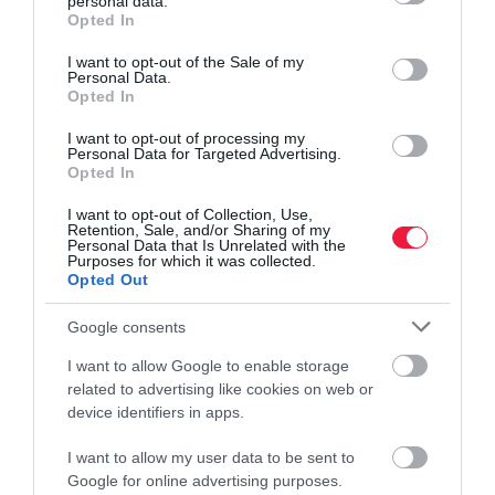
personal data.
grant or deny consent to Google and its third-party tags to
Opted In
a forradalmi megoldások egyre közelebb visznek minket egy
use your data for below specified purposes in below Google
okosabb, fejlettebb mesterséges intelligenciához. A Feedback
consent section.
I want to opt-out of the Sale of my
Transformerhez hasonló megoldások javítják a GTP-3-hoz
Personal Data.
Opted In
hasonló modellek tudatfolyamát, ezzel már egyre kevésbé fognak
részeges beszélgetőpartnernek tűnni, és egyre meggyőzőbbek
I want to opt-out of processing my
Personal Data for Targeted Advertising.
lesznek, hogy miért is kell az a 15 százalékos növekedés az
Opted In
eladásaink terén. Szépen lassan pedig be lehet integrálni őket
komoly üzleti folyamatokba.
I want to opt-out of Collection, Use,
Retention, Sale, and/or Sharing of my
Personal Data that Is Unrelated with the
Purposes for which it was collected.
Opted Out
digitalizáció
technológiai fejlődés
mesterséges intelligencia
ai
facebook
működés
Google consents
fejlődés
I want to allow Google to enable storage
related to advertising like cookies on web or
device identifiers in apps.
I want to allow my user data to be sent to
Google for online advertising purposes.