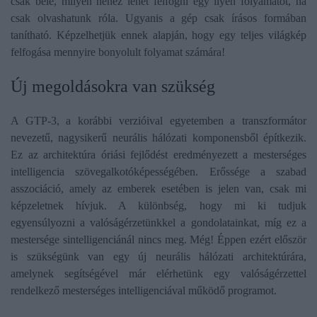
csak bele, milyen nehéz lehet felfogni egy ilyen folyamatot, ha
csak olvashatunk róla. Ugyanis a gép csak írásos formában
tanítható. Képzelhetjük ennek alapján, hogy egy teljes világkép
felfogása mennyire bonyolult folyamat számára!
​Új megoldásokra van szükség
A GTP-3, a korábbi verzióival egyetemben a transzformátor
nevezetű, nagysikerű neurális hálózati komponensből építkezik.
Ez az architektúra óriási fejlődést eredményezett a mesterséges
intelligencia szövegalkotóképességében. Erőssége a szabad
asszociáció, amely az emberek esetében is jelen van, csak mi
képzeletnek hívjuk. A különbség, hogy mi ki tudjuk
egyensúlyozni a valóságérzetünkkel a gondolatainkat, míg ez a
mestersége sintelligenciánál nincs meg. Még! Éppen ezért először
is szükségünk van egy új neurális hálózati architektúrára,
amelynek segítségével már elérhetünk egy valóságérzettel
rendelkező mesterséges intelligenciával működő programot.