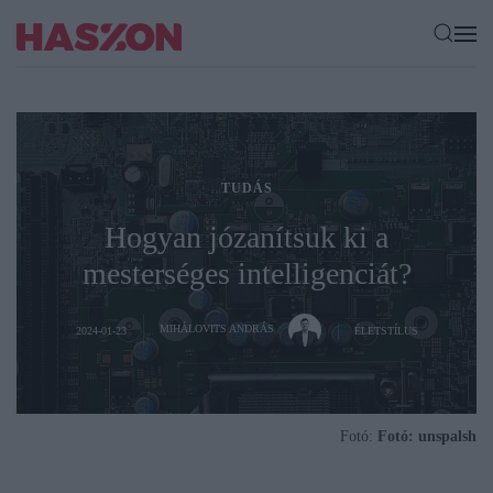
TUDÁS
Hogyan józanítsuk ki a
mesterséges intelligenciát?
MIHÁLOVITS ANDRÁS
2024-01-23
ÉLETSTÍLUS
Fotó:
Fotó: unspalsh