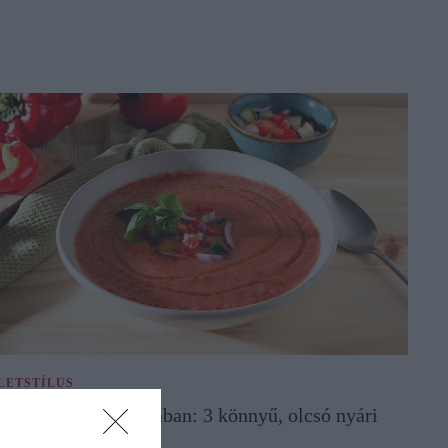
LETSTÍLUS
egoldások kánikulában: 3 könnyű, olcsó nyári
eves főzés nélkül