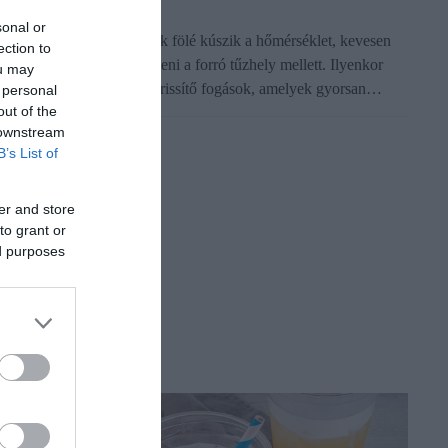
sonal or
mikor odakint harminc fok fölé kúszik a hőmérséklet, kevesen
ection to
zeretnének hosszú időt tölteni a forró tűzhely mellett. Ilyenkor
ou may
erülnek előtérbe a hideg, frissítő fogások, amelyek gyorsan…
 personal
out of the
 downstream
B’s List of
er and store
to grant or
ed purposes