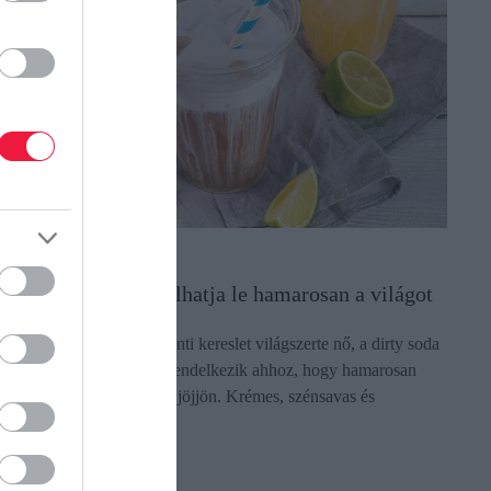
ASZTRONÓMIA
z a bizarr üdítő tarolhatja le hamarosan a világot
z alkoholmentes italok iránti kereslet világszerte nő, a dirty soda
edig minden adottsággal rendelkezik ahhoz, hogy hamarosan
agyarországon is divatba jöjjön. Krémes, szénsavas és
átványos…
ectangle