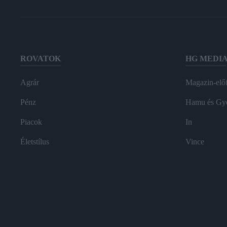
ROVATOK
HG MEDI
Agrár
Magazin-előf
Pénz
Hamu és Gy
Piacok
In
Életstílus
Vince