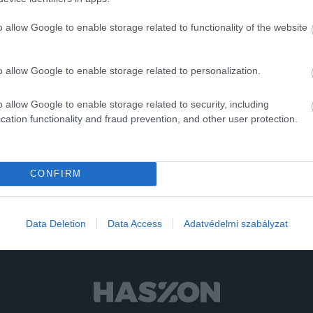
országból és Észak-Koreából – érkeznének. A szigetország
o allow Google to enable storage related to functionality of the website
 összeg később évi 42 millió dollárra is emelkedhet, ami a
o allow Google to enable storage related to personalization.
em
csendes-óeáni térség
sziget
állampolgárság
o allow Google to enable storage related to security, including
cation functionality and fraud prevention, and other user protection.
CONFIRM
Data Deletion
Data Access
Adatvédelmi szabályzat