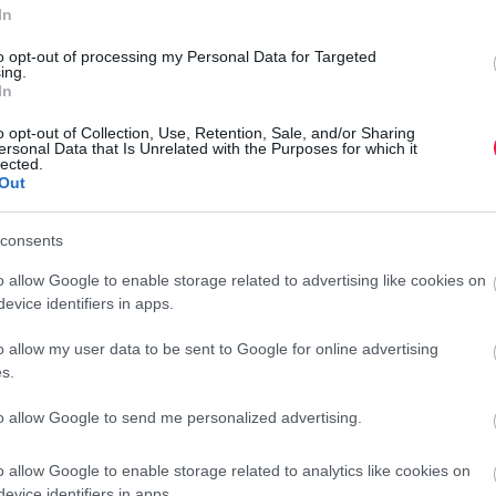
In
rált forrásként a Google Keresőben!
to opt-out of processing my Personal Data for Targeted
ing.
In
ok és a part menti erózió komoly veszélybe sodorja, viszont
o opt-out of Collection, Use, Retention, Sale, and/or Sharing
ersonal Data that Is Unrelated with the Purposes for which it
megvédje magát a klímakatasztrófától. Éppen ezért jutottak
lected.
ebből befolyó összegből pedig reményeik szerint
Out
consents
értelmében a sziget 12 500 fős lakosságának
G
öltöztetik át, akik számára kiépítenek egy
o allow Google to enable storage related to advertising like cookies on
E
evice identifiers in apps.
A
o allow my user data to be sent to Google for online advertising
llió forintért) kínálja az útlevelet, amely 89 országba,
s.
p
zingapúrba és az Egyesült Arab Emírségekbe biztosít
M
yos bűncselekmények elkövetői egyáltalán nem igényelhetik
to allow Google to send me personalized advertising.
l
r
o allow Google to enable storage related to analytics like cookies on
ik majd, és kizárják belőle azokat, akik az ENSZ által magas
evice identifiers in apps.