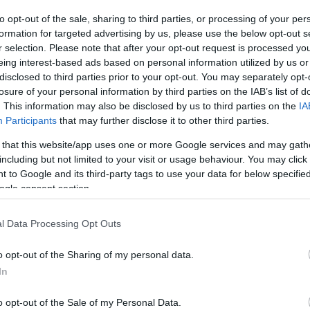
to opt-out of the sale, sharing to third parties, or processing of your per
A
formation for targeted advertising by us, please use the below opt-out s
s
r selection. Please note that after your opt-out request is processed y
k
eing interest-based ads based on personal information utilized by us or
disclosed to third parties prior to your opt-out. You may separately opt-
losure of your personal information by third parties on the IAB’s list of
. This information may also be disclosed by us to third parties on the
IA
Participants
that may further disclose it to other third parties.
 that this website/app uses one or more Google services and may gath
including but not limited to your visit or usage behaviour. You may click 
 to Google and its third-party tags to use your data for below specifi
ogle consent section.
 harmadik legkisebb területű országa:
sendes-óceáni szigetállam, Nauru
l Data Processing Opt Outs
 állampolgárságot. Az így szerzett
o opt-out of the Sharing of my personal data.
kezést tervezik megvalósítani, írja a
In
olio.
o opt-out of the Sale of my Personal Data.