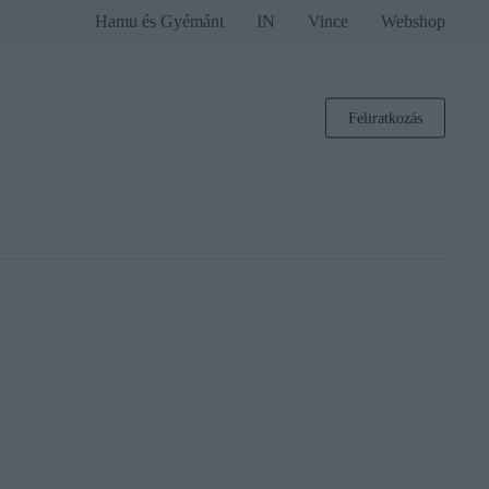
Hamu és Gyémánt
IN
Vince
Webshop
Feliratkozás