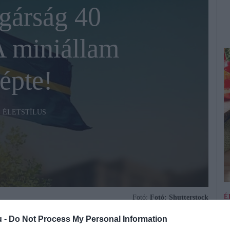
gárság 40
A miniállam
épte!
ÉLETSTÍLUS
É
Fotó:
Fotó: Shutterstock
M
u -
Do Not Process My Personal Information
l