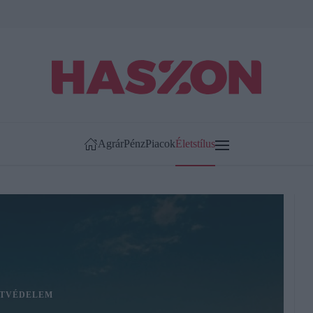
Agrár
Pénz
Piacok
Életstílus
TVÉDELEM