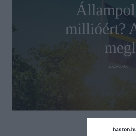
Állampol
millióért? 
megl
2025-03-06
haszon.h