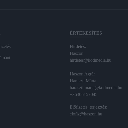
A
ÉRTÉKESÍTÉS
izetés
Hirdetés:
Haszon
émánt
hirdetes@kodmedia.hu
Haszon Agrár
Haraszti Márta
haraszti.marta@kodmedia.hu
+36305157045
Előfizetés, terjesztés:
elofiz@haszon.hu