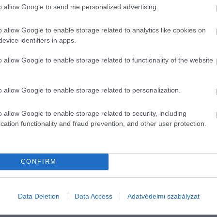
to allow Google to send me personalized advertising.
odern autók többsége rejtett, gombnyomásra előpattanó és
l viszont a félbevágott teniszlabda továbbra is az egyik
o allow Google to enable storage related to analytics like cookies on
evice identifiers in apps.
o allow Google to enable storage related to functionality of the website
o allow Google to enable storage related to personalization.
gra
o allow Google to enable storage related to security, including
tés a használt autóknál
cation functionality and fraud prevention, and other user protection.
ndszám
CONFIRM
Data Deletion
Data Access
Adatvédelmi szabályzat