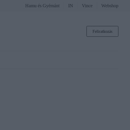
Hamu és Gyémánt
IN
Vince
Webshop
Feliratkozás