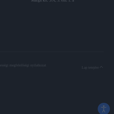
Margit krt. 5/A, 3. em. 1. a
sségi megfelelőségi nyilatkozat
Lap tetejére