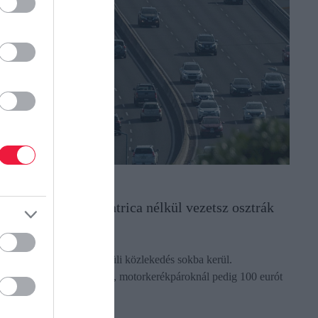
ÖZLEKEDÉS
nnyi a bírság, ha matrica nélkül vezetsz osztrák
utópályán
usztriában a matrica nélküli közlekedés sokba kerül.
zemélyautóknál 200 eurót, motorkerékpároknál pedig 100 eurót
ell fizetni. …
ectangle