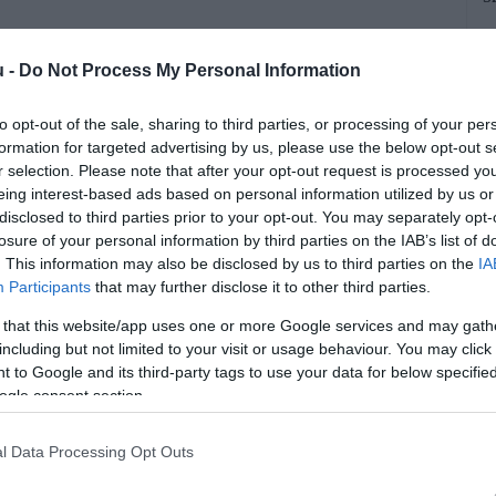
B
u -
Do Not Process My Personal Information
v
n
to opt-out of the sale, sharing to third parties, or processing of your per
u
formation for targeted advertising by us, please use the below opt-out s
r selection. Please note that after your opt-out request is processed y
eing interest-based ads based on personal information utilized by us or
disclosed to third parties prior to your opt-out. You may separately opt-
losure of your personal information by third parties on the IAB’s list of
egy autó vonóhoroggömbjén félbevágott
. This information may also be disclosed by us to third parties on the
IA
Participants
that may further disclose it to other third parties.
ekorációról van szó: a régi, fix
 that this website/app uses one or more Google services and may gath
 és legegyszerűbb védekezés a kosz, a
including but not limited to your visit or usage behaviour. You may click 
tlan balesetek ellen.
 to Google and its third-party tags to use your data for below specifi
ogle consent section.
rált forrásként a Google Keresőben!
l Data Processing Opt Outs