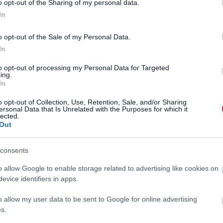
o opt-out of the Sharing of my personal data.
In
k be, hogy csökkentsék a súrlódást – ez a réteg azonban
kor pedig elég egy óvatlan mozdulat, hogy olajos legyen a
o opt-out of the Sale of my Personal Data.
rja a gömböt, így még véletlenül sem tudunk hozzáérni,
In
sdásodni.
to opt-out of processing my Personal Data for Targeted
ing.
aki gyakran használ utánfutót, tudja, hogy ezek gyorsan
In
n beszerezhető és könnyen pótolható, írja a
Vezess
.
o opt-out of Collection, Use, Retention, Sale, and/or Sharing
ersonal Data that Is Unrelated with the Purposes for which it
lected.
Out
 most a legerősebb közúti autók
K
E
consents
a
o allow Google to enable storage related to advertising like cookies on
evice identifiers in apps.
a vonóhorog pont lábszármagasságban áll ki az autóból, a
A
met, és tökéletesen enyhíti az ütést, ha véletlenül mégis
S
o allow my user data to be sent to Google for online advertising
anásokat is megelőzhet, hiszen a többi sofőr hamarabb
k
s.
r