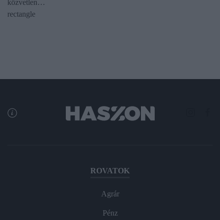
közvetlen…
rectangle
ROVATOK
Agrár
Pénz