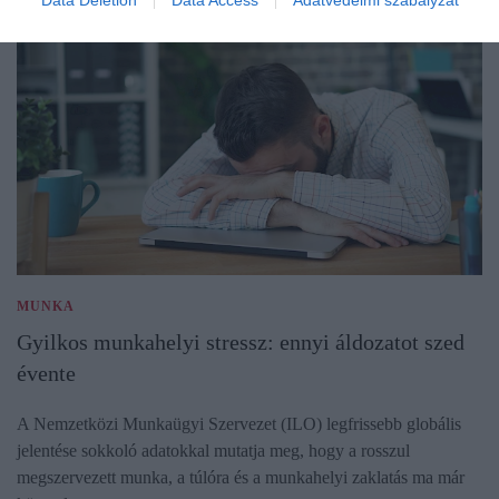
MUNKA
Gyilkos munkahelyi stressz: ennyi áldozatot szed
évente
A Nemzetközi Munkaügyi Szervezet (ILO) legfrissebb globális
jelentése sokkoló adatokkal mutatja meg, hogy a rosszul
megszervezett munka, a túlóra és a munkahelyi zaklatás ma már