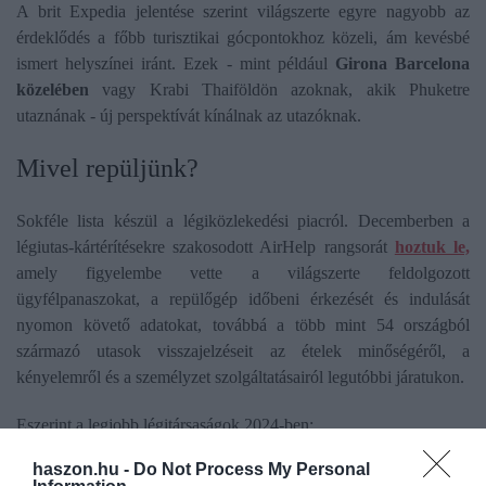
A brit Expedia jelentése szerint világszerte egyre nagyobb az
érdeklődés a főbb turisztikai gócpontokhoz közeli, ám kevésbé
ismert helyszínei iránt. Ezek - mint például
Girona Barcelona
közelében
vagy Krabi Thaiföldön azoknak, akik Phuketre
utaznának - új perspektívát kínálnak az utazóknak.
Mivel repüljünk?
Sokféle lista készül a légiközlekedési piacról. Decemberben a
légiutas-kártérítésekre szakosodott AirHelp rangsorát
hoztuk le,
amely figyelembe vette a világszerte feldolgozott
ügyfélpanaszokat, a repülőgép időbeni érkezését és indulását
nyomon követő adatokat, továbbá a több mint 54 országból
származó utasok visszajelzéseit az ételek minőségéről, a
kényelemről és a személyzet szolgáltatásairól legutóbbi járatukon.
Eszerint a legjobb légitársaságok 2024-ben:
1. Brussels Airlines
haszon.hu -
Do Not Process My Personal
2. Qatar Airways