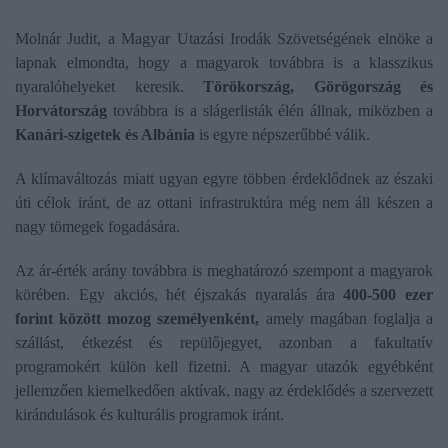
Molnár Judit, a Magyar Utazási Irodák Szövetségének elnöke a
lapnak elmondta, hogy a magyarok továbbra is a klasszikus
nyaralóhelyeket keresik.
Törökország, Görögország és
Horvátország
továbbra is a slágerlisták élén állnak, miközben a
Kanári-szigetek és Albánia
is egyre népszerűbbé válik.
A klímaváltozás miatt ugyan egyre többen érdeklődnek az északi
úti célok iránt, de az ottani infrastruktúra még nem áll készen a
nagy tömegek fogadására.
Az ár-érték arány továbbra is meghatározó szempont a magyarok
körében. Egy akciós, hét éjszakás nyaralás ára
400-500 ezer
forint között
mozog személyenként,
amely magában foglalja a
szállást, étkezést és repülőjegyet, azonban a fakultatív
programokért külön kell fizetni. A magyar utazók egyébként
jellemzően kiemelkedően aktívak, nagy az érdeklődés a szervezett
kirándulások és kulturális programok iránt.