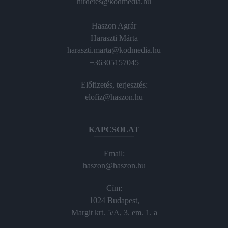
hirdetes@kodmedia.hu
Haszon Agrár
Haraszti Márta
haraszti.marta@kodmedia.hu
+36305157045
Előfizetés, terjesztés:
elofiz@haszon.hu
KAPCSOLAT
Email:
haszon@haszon.hu
Cím:
1024 Budapest,
Margit krt. 5/A, 3. em. 1. a