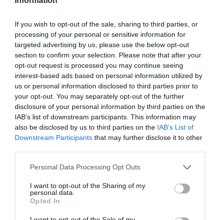
Information
3. United Airlines
If you wish to opt-out of the sale, sharing to third parties, or
A legrosszabbak:
processing of your personal or sensitive information for
1. Tunisair
targeted advertising by us, please use the below opt-out
2. Buzz (A Ryanair leányvállalata)
section to confirm your selection. Please note that after your
3. Nouvelair
opt-out request is processed you may continue seeing
interest-based ads based on personal information utilized by
us or personal information disclosed to third parties prior to
your opt-out. You may separately opt-out of the further
nyaralás
turizmus
trendek
idegenforgalom
disclosure of your personal information by third parties on the
szabadság
barcelona
IAB’s list of downstream participants. This information may
also be disclosed by us to third parties on the
IAB’s List of
Downstream Participants
that may further disclose it to other
third parties.
Please note that this website/app uses one or more Google
Personal Data Processing Opt Outs
services and may gather and store information including but
not limited to your visit or usage behaviour. You may click to
I want to opt-out of the Sharing of my
personal data.
grant or deny consent to Google and its third-party tags to
Opted In
use your data for below specified purposes in below Google
consent section.
I want to opt-out of the Sale of my