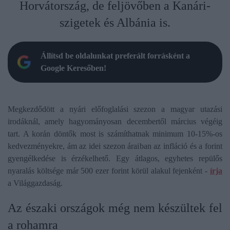
Horvátország, de feljövőben a Kanári-
szigetek és Albánia is.
Állítsd be oldalunkat preferált forrásként a
Google Keresőben!
Megkezdődött a nyári előfoglalási szezon a magyar utazási
irodáknál, amely hagyományosan decembertől március végéig
tart. A korán döntők most is számíthatnak minimum 10-15%-os
kedvezményekre, ám az idei szezon áraiban az infláció és a forint
gyengélkedése is érzékelhető. Egy átlagos, egyhetes repülős
nyaralás költsége már 500 ezer forint körül alakul fejenként -
írja
a Világgazdaság.
Az északi országok még nem készültek fel
a rohamra