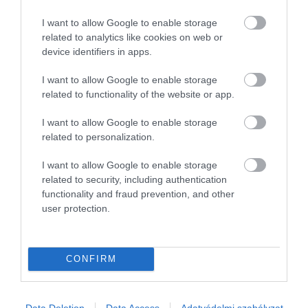
Így építi le az agyat és a beszédkészséget a
I want to allow Google to enable storage
digitális magány
related to analytics like cookies on web or
device identifiers in apps.
Az online térben eltöltött idő és a közösségi elszigetelődés jelentős
hatást gyakorol az agyműködésre, ami a kognitív képességek és a
I want to allow Google to enable storage
beszédkészség fokozatos romlásához vezethet.
related to functionality of the website or app.
I want to allow Google to enable storage
related to personalization.
I want to allow Google to enable storage
related to security, including authentication
functionality and fraud prevention, and other
user protection.
CONFIRM
Data Deletion
Data Access
Adatvédelmi szabályzat